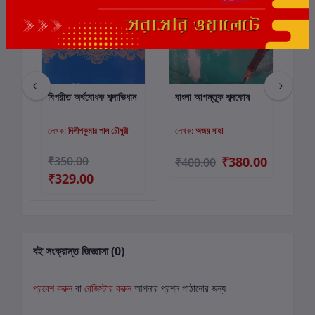
চন
বিপরীত অর্থবোধক শব্দাভিধান
বাংলা আগন্তুক শব্দকোষ
শব্দ
কার্টে যোগ করুন
কার্টে যোগ করুন
লেখক:
দিলীপকুমার পাল চৌধুরী
লেখক:
অজয় সাহা
লে
DE
00
₹350.00
₹380.00
₹400.00
₹4
₹329.00
বই সংক্রান্ত জিজ্ঞাসা (0)
প্রবেশ করুন
বা
রেজিস্টার করুন
আপনার প্রশ্ন পাঠানোর জন্য