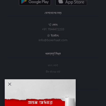
যোগাযোগের তথ্য
ফোন:
+91 7044472233
ইমেইল:
info@boierhaat.com
গুরুত্বপূর্ণ লিঙ্ক
ব্লগ পোস্ট
টিম বইয়ের হাট
আমার অ্যাকাউন্ট
প্রবেশ করুন
অর্ডার ইতিহাস