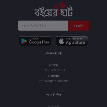
সাবস্ক্রাইব
যোগাযোগের তথ্য
ফোন:
+91 7044472233
ইমেইল:
info@boierhaat.com
গুরুত্বপূর্ণ লিঙ্ক
ব্লগ পোস্ট