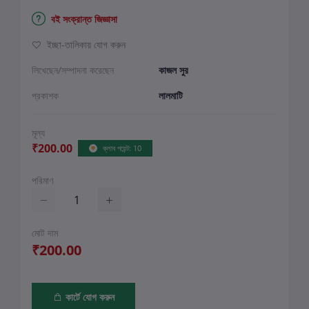
বই সংক্রান্ত জিজ্ঞাসা
ইচ্ছা-তালিকায় যোগ করুন
লিখেছেন/সম্পাদনা করেছেন
কাজল সুর
প্রকাশক
লালমাটি
মূল্য
₹200.00
ক্লাব পয়েন্ট: 10
পরিমাণ
মোট দাম
₹200.00
কার্টে যোগ করুন