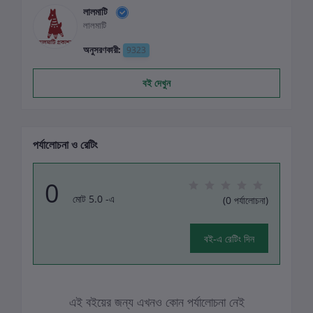
লালমাটি
লালমাটি
অনুসরণকারী:
9323
বই দেখুন
পর্যালোচনা ও রেটিং
0
মোট 5.0 -এ
(0 পর্যালোচনা)
বই-এ রেটিং দিন
এই বইয়ের জন্য এখনও কোন পর্যালোচনা নেই