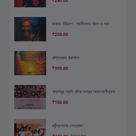
₹250.00
ডাকাত হরিচরণ : স্বাধীনতার আগে ও পরে
₹250.00
মস্তিষ্কের ঝরাপাতা
₹399.00
অম্লমধুর শ্রুতি নাটক সংগ্রহ আকাশবাণীখ্যাত
₹150.00
রবীন্দ্রগানের নেপথ্যজন