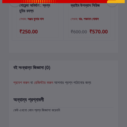
গোয়েন্দা অনির্বাণ : স্বপ্ন
ক্রাইম উপন্যাস সিরিজ
স্ব
কার্টে যোগ করুন
কার্টে যোগ করুন
চুরির রহস্য
খন্
লেখক:
সঞ্জয় কুমার দাস
লেখক:
ডাঃ. পঞ্চানন ঘোষাল
লে
₹250.00
₹570.00
₹5
₹600.00
₹
বই সংক্রান্ত জিজ্ঞাসা (0)
প্রবেশ করুন
বা
রেজিস্টার করুন
আপনার প্রশ্ন পাঠানোর জন্য
অন্যান্য প্রশ্নাবলী
কেউ এখনো কোন প্রশ্ন জিজ্ঞাসা করেননি