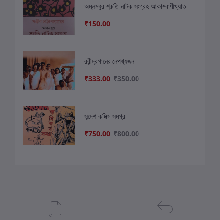
অম্লমধুর শ্রুতি নাটক সংগ্রহ আকাশবাণীখ্যাত
₹150.00
রবীন্দ্রগানের নেপথ্যজন
₹333.00
₹350.00
সন্দেশ কমিক্স সমগ্র
₹750.00
₹800.00