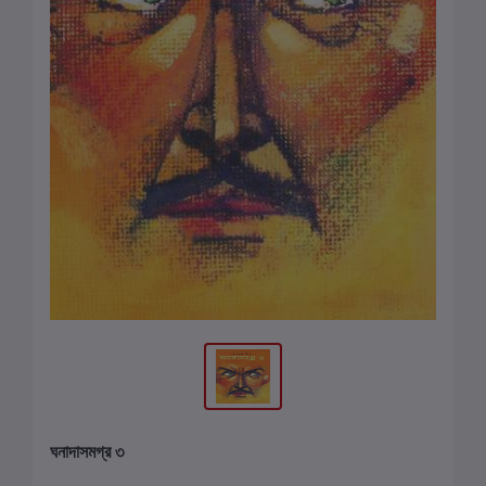
ঘনাদাসমগ্র ৩