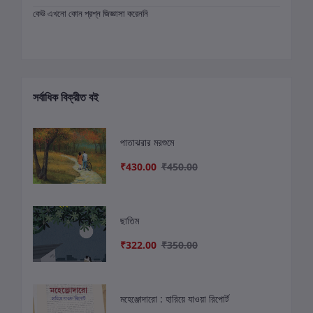
কেউ এখনো কোন প্রশ্ন জিজ্ঞাসা করেননি
সর্বাধিক বিক্রীত বই
পাতাঝরার মরশুমে
₹430.00
₹450.00
ছাতিম
₹322.00
₹350.00
মহেঞ্জোদারো : হারিয়ে যাওয়া রিপোর্ট