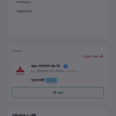
ঘনাদাসমগ্র ৩
প্রেমেন্দ্র মিত্র
প্রকাশক
অনুসরণ করুন
আনন্দ পাবলিশার্স প্রাঃ লিঃ
৪৫, বেনিয়াটোলা লেন, কলকাতা - ৭০০০০৯
অনুসরণকারী:
36443
বই দেখুন
পর্যালোচনা ও রেটিং