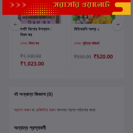
দশটি কিশোর উপন্যাস :
মিতিনমাসি সমগ্র ১
পান্
কার্টে যোগ করুন
কার্টে যোগ করুন
বিমল কর
লেখক:
বিমল কর
লেখক:
সুচিত্রা ভট্টাচার্য
লে
₹1,100.00
₹520.00
₹
₹550.00
₹1,023.00
বই সংক্রান্ত জিজ্ঞাসা (0)
প্রবেশ করুন
বা
রেজিস্টার করুন
আপনার প্রশ্ন পাঠানোর জন্য
অন্যান্য প্রশ্নাবলী