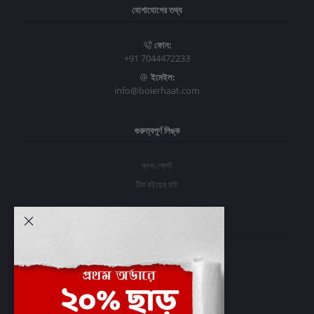
যোগাযোগের তথ্য
ফোন:
+91 7044472233
ইমেইল:
info@boierhaat.com
গুরুত্বপূর্ণ লিঙ্ক
ব্লগ পোস্ট
টিম বইয়ের হাট
আমার অ্যাকাউন্ট
প্রবেশ করুন
অর্ডার ইতিহাস
আমার ইচ্ছাগুলি