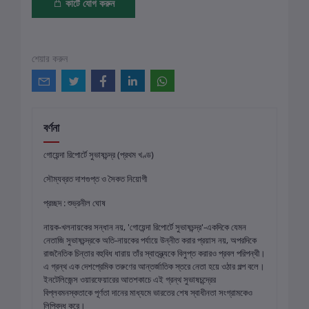
কার্টে যোগ করুন
শেয়ার করুন
বর্ণনা
গোয়েন্দা রিপোর্টে সুভাষচন্দ্র (প্রথম খণ্ড)
সৌম্যব্রত দাশগুপ্ত ও সৈকত নিয়োগী
প্রচ্ছদ : শুভ্রনীল ঘোষ
নায়ক-খলনায়কের সন্ধান নয়, 'গোয়েন্দা রিপোর্টে সুভাষচন্দ্র'-একদিকে যেমন
নেতাজি সুভাষচন্দ্রকে অতি-নায়কের পর্যায়ে উন্নীত করার প্রয়াস নয়, অপরদিকে
রাজনৈতিক চিন্তার বহুবিধ ধারায় তাঁর স্বাতন্ত্র্যকে বিলুপ্ত করারও প্রবল পরিপন্থী।
এ গ্রন্থ এক দেশপ্রেমিক তরুণের আন্তর্জাতিক স্তরে নেতা হয়ে ওঠার গল্প বলে।
ইনটেলিজেন্স ওয়ারফেয়ারের আতশকাচে এই গ্রন্থ সুভাষচন্দ্রের
বিপ্লবমনস্কতাকে পূর্ণতা দানের মাধ্যমে ভারতের শেষ স্বাধীনতা সংগ্রামকেও
লিপিবদ্ধ করে।