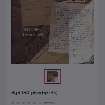
গোয়েন্দা রিপোর্টে সুভাষচন্দ্র (প্রথম খণ্ড)
(0 পর্যালোচনা)