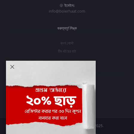
ইমেইল:
info@boierhaat.com
গুরুত্বপূর্ণ লিঙ্ক
ব্লগ পোস্ট
টিম বইয়ের হাট
আমার অ্যাকাউন্ট
প্রবেশ করুন
অর্ডার ইতিহাস
আমার ইচ্ছাগুলি
অর্ডার ট্র্যাকিং
Boier Haat™ | © All rights reserved 2025.