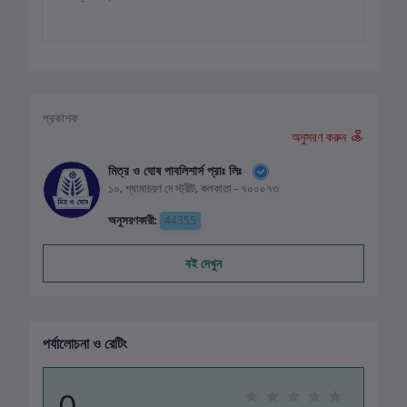
প্রকাশক
অনুসরণ করুন
মিত্র ও ঘোষ পাবলিশার্স প্রাঃ লিঃ
১০, শ্যামাচরণ দে স্ট্রীট, কলকাতা - ৭০০০৭৩
অনুসরণকারী:
44355
বই দেখুন
পর্যালোচনা ও রেটিং
0