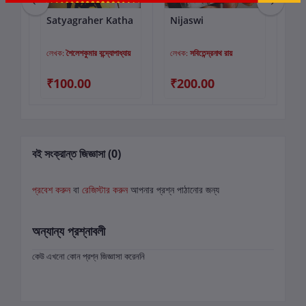
Satyagraher Katha
Nijaswi
শ্য
কার্টে যোগ করুন
কার্টে যোগ করুন
মৃত্
লেখক:
শৈলেশকুমার বন্দ্যোপাধ্যায়
লেখক:
সবিতেন্দ্রনাথ রায়
লে
₹100.00
₹200.00
₹
বই সংক্রান্ত জিজ্ঞাসা (0)
প্রবেশ করুন
বা
রেজিস্টার করুন
আপনার প্রশ্ন পাঠানোর জন্য
অন্যান্য প্রশ্নাবলী
কেউ এখনো কোন প্রশ্ন জিজ্ঞাসা করেননি