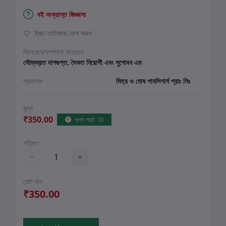
বই সংক্রান্ত জিজ্ঞাসা
ইচ্ছা-তালিকায় যোগ করুন
লিখেছেন/সম্পাদনা করেছেন
সৌম্যব্রত দাশগুপ্ত, সৈকত নিয়োগী এবং সুশোবন এম
প্রকাশক
মিত্র ও ঘোষ পাবলিশার্স প্রাঃ লিঃ
মূল্য
₹350.00
ক্লাব পয়েন্ট: 10
পরিমাণ
মোট দাম
₹350.00