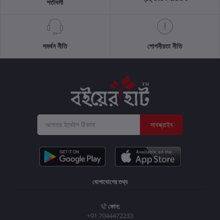
শর্তাবলী
সমর্থন নীতি
গোপনীয়তা নীতি
সাবস্ক্রাইব
যোগাযোগের তথ্য
ফোন:
+91 7044472233