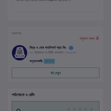
প্রকাশক
অনুসরণ করুন
মিত্র ও ঘোষ পাবলিশার্স প্রাঃ লিঃ
১০, শ্যামাচরণ দে স্ট্রীট, কলকাতা - ৭০০০৭৩
অনুসরণকারী:
44355
বই দেখুন
পর্যালোচনা ও রেটিং