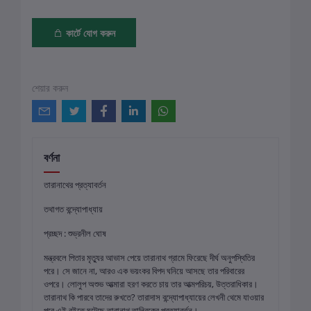
কার্টে যোগ করুন
শেয়ার করুন
বর্ণনা
তারানাথের প্রত্যাবর্তন
তথাগত বন্দ্যোপাধ্যায়
প্রচ্ছদ : শুভ্রনীল ঘোষ
মন্ত্রবলে পিতার মৃত্যুর আভাস পেয়ে তারানাথ গ্রামে ফিরেছে দীর্ঘ অনুপস্থিতির
পরে। সে জানে না, আরও এক ভয়ংকর বিপদ ঘনিয়ে আসছে তার পরিবারের
ওপরে। লোলুপ অশুভ আত্মারা হরণ করতে চায় তার আত্মপরিচয়, উত্তরাধিকার।
তারানাথ কি পারবে তাদের রুখতে? তারাদাস বন্দ্যোপাধ্যায়ের লেখনী থেমে যাওয়ার
পরে এই বইতে ঘটেছে তারানাথ তান্ত্রিকের প্রত্যাবর্তন।