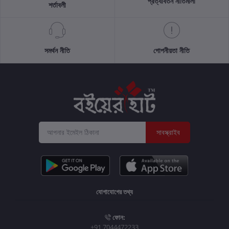
প্রত্যাবর্তন নীতিমালা
শর্তাবলী
সমর্থন নীতি
গোপনীয়তা নীতি
সাবস্ক্রাইব
যোগাযোগের তথ্য
ফোন:
+91 7044472233