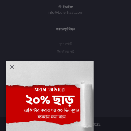
ইমেইল:
info@boierhaat.com
গুরুত্বপূর্ণ লিঙ্ক
ব্লগ পোস্ট
টিম বইয়ের হাট
আমার অ্যাকাউন্ট
প্রবেশ করুন
অর্ডার ইতিহাস
আমার ইচ্ছাগুলি
অর্ডার ট্র্যাকিং
Boier Haat™ | © All rights reserved 2025.