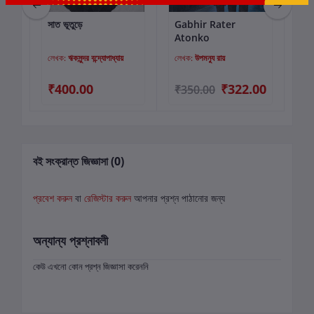
সাত ভূতুড়ে
Gabhir Rater
রহস
কার্টে যোগ করুন
কার্টে যোগ করুন
Atonko
লেখক:
ঋকসুন্দর বন্দ্যোপাধ্যায়
লেখক:
উপমন্যু রায়
লে
₹400.00
₹322.00
₹350.00
₹6
বই সংক্রান্ত জিজ্ঞাসা (0)
প্রবেশ করুন
বা
রেজিস্টার করুন
আপনার প্রশ্ন পাঠানোর জন্য
অন্যান্য প্রশ্নাবলী
কেউ এখনো কোন প্রশ্ন জিজ্ঞাসা করেননি