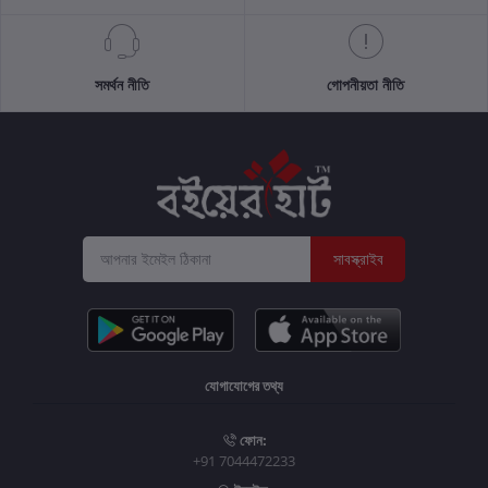
সমর্থন নীতি
গোপনীয়তা নীতি
সাবস্ক্রাইব
যোগাযোগের তথ্য
ফোন:
+91 7044472233