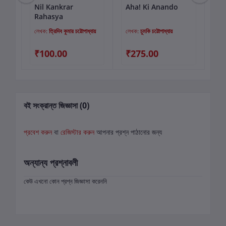
Nil Kankrar
Aha! Ki Anando
Ki
কার্টে যোগ করুন
কার্টে যোগ করুন
Rahasya
Su
Co
লেখক:
ত্রিদিব কুমার চট্টোপাধ্যায়
লেখক:
চুমকি চট্টোপাধ্যায়
লে
(V
₹100.00
₹275.00
₹3
বই সংক্রান্ত জিজ্ঞাসা (0)
প্রবেশ করুন
বা
রেজিস্টার করুন
আপনার প্রশ্ন পাঠানোর জন্য
অন্যান্য প্রশ্নাবলী
কেউ এখনো কোন প্রশ্ন জিজ্ঞাসা করেননি