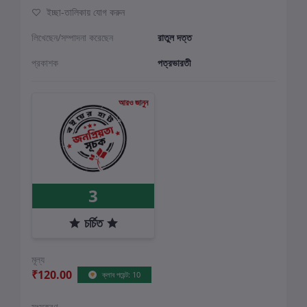
ইচ্ছা-তালিকায় যোগ করুন
লিখেছেন/সম্পাদনা করেছেন
রাতুল দত্ত
প্রকাশক
পত্রভারতী
আরও জানুন
3
চর্চিত
মূল্য
₹120.00
ক্লাব পয়েন্ট: 10
সংস্করণ