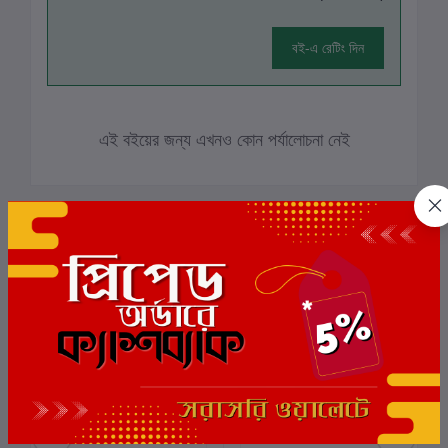
বই-এ রেটিং দিন
এই বইয়ের জন্য এখনও কোন পর্যালোচনা নেই
সংশ্লিষ্ট বই
ছাড়