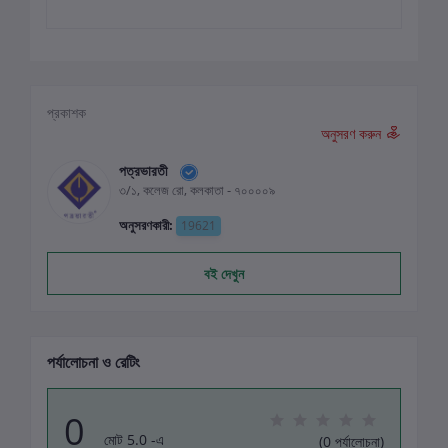
প্রকাশক
অনুসরণ করুন
পত্রভারতী
৩/১, কলেজ রো, কলকাতা - ৭০০০০৯
অনুসরণকারী:
19621
বই দেখুন
পর্যালোচনা ও রেটিং
0
মোট 5.0 -এ
(0 পর্যালোচনা)