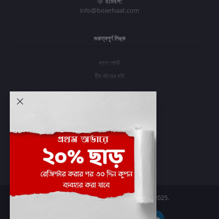
ইমেইল:
info@boierhaat.com
গুরুত্বপূর্ণ লিঙ্ক
ব্লগ পোস্ট
টিম বইয়ের হাট
আমার অ্যাকাউন্ট
প্রবেশ করুন
অর্ডার ইতিহাস
আমার ইচ্ছাগুলি
অর্ডার ট্র্যাকিং
Boier Haat™ | © All rights reserved 2025.