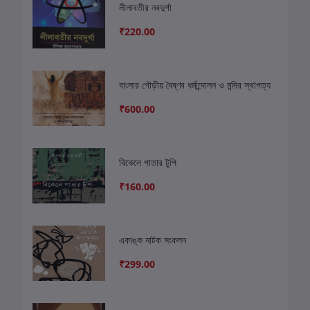
লীলাবতীর নবদুর্গা
₹220.00
বাংলার গৌড়ীয় বৈষ্ণব ধর্মান্দোলন ও মন্দির স্থাপত্য
₹600.00
বিকেলে পাতার টুপি
₹160.00
একাঙ্ক নাটক সংকলন
₹299.00