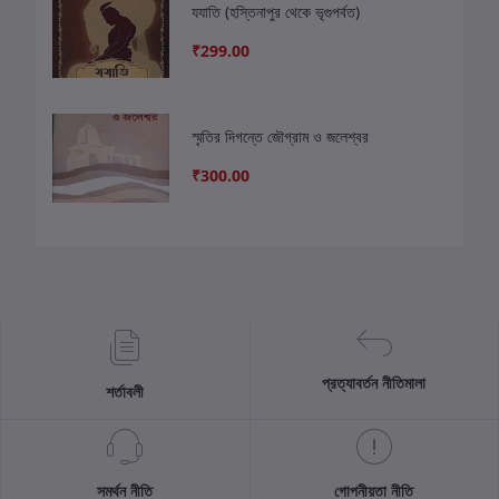
যযাতি (হস্তিনাপুর থেকে ভৃগুপর্বত)
₹299.00
স্মৃতির দিগন্তে জৌগ্রাম ও জলেশ্বর
₹300.00
প্রত্যাবর্তন নীতিমালা
শর্তাবলী
সমর্থন নীতি
গোপনীয়তা নীতি