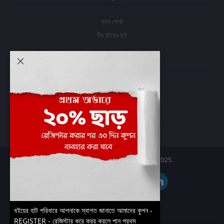
ব্লগ পোস্ট
টিম বইয়ের হাট
আমার অ্যাকাউন্ট
প্রবেশ করুন
অর্ডার ইতিহাস
আমার ইচ্ছাগুলি
অর্ডার ট্র্যাকিং
Boier Haat™ | © All rights reserved 2025.
বইয়ের হাট পরিবারে আপনাকে স্বাগত জানাতে আমাদের কুপন -
REGISTER - রেজিস্টার করে ক্রয় করলে পান প্রথম