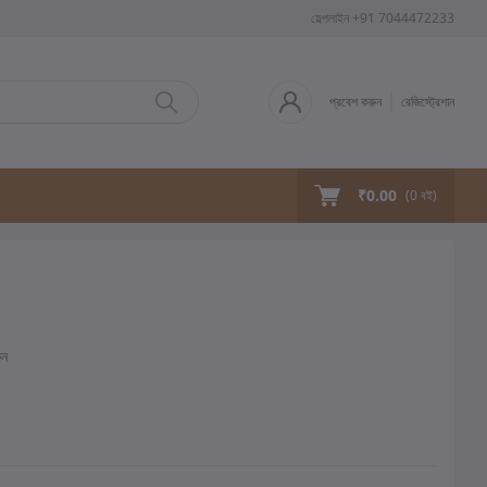
হেল্পলাইন
+91 7044472233
প্রবেশ করুন
রেজিস্ট্রেশান
₹0.00
(
0
বই)
ুন