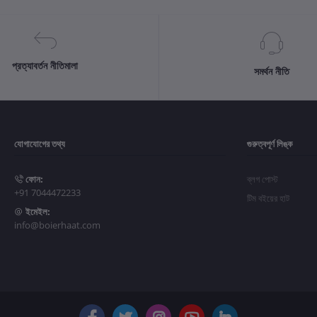
প্রত্যাবর্তন নীতিমালা
সমর্থন নীতি
যোগাযোগের তথ্য
গুরুত্বপূর্ণ লিঙ্ক
ফোন:
ব্লগ পোস্ট
+91 7044472233
টিম বইয়ের হাট
ইমেইল:
info@boierhaat.com