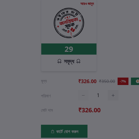
আরও জানুন
29
সমৃদ্ধ
মূল্য
₹326.00
₹350.00
-7%
পরিমাণ
₹326.00
মোট দাম
কার্টে যোগ করুন