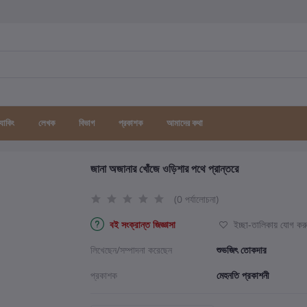
র্যাকিং
লেখক
বিভাগ
প্রকাশক
আমাদের কথা
জানা অজানার খোঁজে ওড়িশার পথে প্রান্তরে
(0 পর্যালোচনা)
বই সংক্রান্ত জিজ্ঞাসা
ইচ্ছা-তালিকায় যোগ কর
লিখেছেন/সম্পাদনা করেছেন
শুভজিৎ তোকদার
প্রকাশক
মেহনতি প্রকাশনী