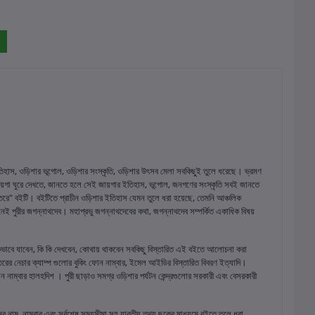
তিহাস, ওড়িশার ভূগোল, ওড়িশার সংস্কৃতি, ওড়িশার উৎসব মেলা সবকিছুই তুলে ধরেছে। ভ্রমণ
া জায়গা ঘুরে দেখতে, জানতে হলে সেই জায়গার ইতিহাস, ভূগোল, জনগণের সংস্কৃতি সবই জানতে
্তরে" বইটি। বইটিতে প্রাচীন ওড়িশার ইতিহাস যেমন তুলে ধরা হয়েছে, তেমনি আঞ্চলিক
 পুরীর জগন্নাথদেব। মহাপ্রভু জগন্নাথদেবের কথা, জগন্নাথদেব সম্পর্কিত একাধিক বিষয়
িভাবে যাবেন, কি কি দেখবেন, কোথায় থাকবেন সবকিছু বিস্তারিত এই বইতে আলোচনা করা
ের নেচার ক্যাম্প গুলোর বুকিং ফোন নাম্বার, ইমেল আইডির বিস্তারিত বিবরণ ইত্যাদি।
াম্বার হালহদিশ । পুরী ছাড়াও সমগ্র ওড়িশার পর্যটন কেন্দ্রগুলোর সরকারী এবং বেসরকারী
ের নাম, নাম্বার এবং সর্বশেষ সময়সীমা সহ যাবতীয় তথ্য ছকের মাধ্যমে বইতে তুলে ধরা