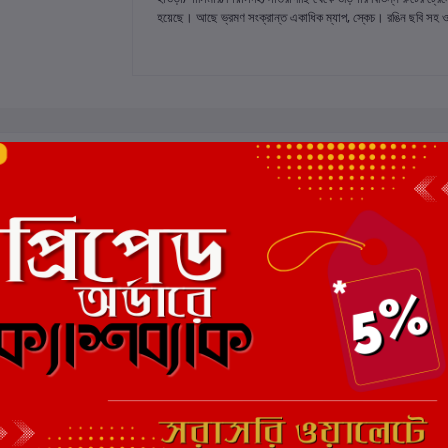
হয়েছে। আছে ভ্রমণ সংক্রান্ত একাধিক ম্যাপ, স্কেচ। রঙিন ছবি সহ ওড়িশ
 রেটিং
মোট 5.0 -এ
(0 পর্যালোচনা)
এই বইয়ের জন্য এখনও কোন পর্য