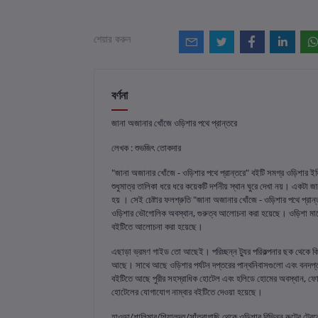
শেয়ার করুন
বর্ণনা
জানা অজানার খোঁজে ওড়িশার পথে প্রান্তরে
লেখক : শুভজিৎ তোকদার
"জানা অজানার খোঁজে - ওড়িশার পথে প্রান্তরে" বইটি সমগ্র ওড়িশার ই
শুধুমাত্র তালিকা ধরে ধরে কয়েকটি দর্শনীয় স্থান ঘুরে দেখা নয়। একট
হয় । সেই চেষ্টার ফলশ্রুতি "জানা অজানার খোঁজে - ওড়িশার পথে প্রান
ওড়িশার ভৌগোলিক অবস্থান, গুরুত্ব আলোচনা করা হয়েছে। ওড়িশা মানেই
বইটিতে আলোচনা করা হয়েছে।
এছাড়া ভ্রমণ গাইড তো আছেই। পরিচ্ছন্ন ট্যুর পরিকল্পনার ছক থেকে ক
আছে। সাথে আছে ওড়িশার পর্যটন দপ্তরের পান্থনিবাসগুলো এবং বনদপ্তর
বইটিতে আছে পুরীর সহস্রাধিক হোটেল এবং হলিডে হোমের অবস্থান, ফোন ন
হোটেলের যোগাযোগ নাম্বার বইটিতে দেওয়া হয়েছে।
হাওড়া/শালিমার/শিয়ালদহ/সাঁতরাগাছি থেকে ওড়িশার বিভিন্ন রুটের ট্রেন