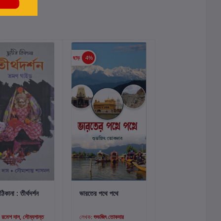
ছাড়
4%
কার্টে যোগ করুন
কার্টে যোগ করুন
ঠিকানা : তীর্থদর্শন
ভারতের পথে পথে
:
রমেশ দাস, সৌম্যশান্ত
লেখক:
শুভজিৎ তোকদার