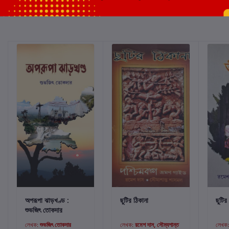
কার্টে যোগ করুন
কার্টে যোগ করুন
অপরূপা ঝাড়খণ্ড :
ছুটির ঠিকানা
ছুটির 
শুভজিৎ তোকদার
লেখক:
শুভজিৎ তোকদার
লেখক:
রমেশ দাস, সৌম্যশান্ত
লেখক