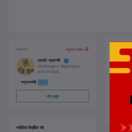
পর্যালোচনা ও
প্রকাশক
অনুসরণ করুন
মেহনতি প্রকাশনী
Chototajpur, Begampur,
0
W.B.-712306
অনুসরণকারী:
413
বই দেখুন
সর্বাধিক বিক্রীত বই