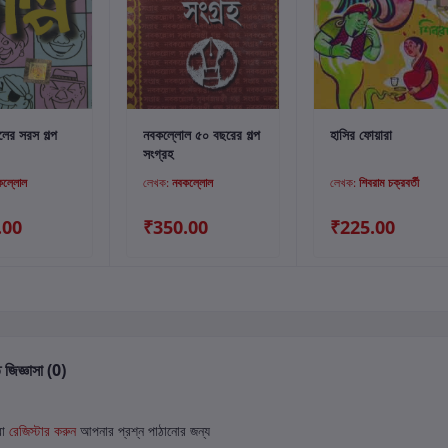
্টে যোগ করুন
কার্টে যোগ করুন
কার্টে যোগ করুন
ের সরস গল্প
নবকল্লোল ৫০ বছরের গল্প
হাসির ফোয়ারা
সংগ্রহ
কল্লোল
লেখক:
নবকল্লোল
লেখক:
শিবরাম চক্রবর্তী
.00
₹350.00
₹225.00
 জিজ্ঞাসা (0)
বা
রেজিস্টার করুন
আপনার প্রশ্ন পাঠানোর জন্য