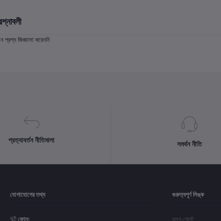
রশ্নাবলী
প্রশ্ন জিজ্ঞাসা করেননি
প্রত্যাবর্তন নীতিমালা
সমর্থন নীতি
যোগাযোগের তথ্য
গুরুত্বপূর্ণ লিঙ্ক
ফোন:
ব্লগ পোস্ট