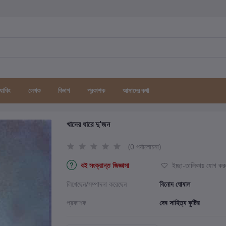
র্যাকিং
লেখক
বিভাগ
প্রকাশক
আমাদের কথা
খাদের ধারে দু'জন
(0 পর্যালোচনা)
বই সংক্রান্ত জিজ্ঞাসা
ইচ্ছা-তালিকায় যোগ কর
লিখেছেন/সম্পাদনা করেছেন
বিনোদ ঘোষাল
প্রকাশক
দেব সাহিত্য কুটির