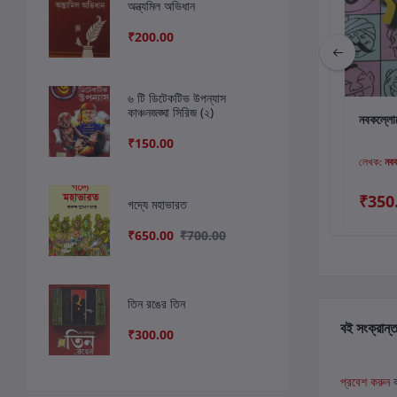
অন্ত্যমিল অভিধান
₹200.00
৬ টি ডিটেকটিভ উপন্যাস
কাঞ্চনজঙ্ঘা সিরিজ (২)
কার্টে যোগ করুন
কার্টে যোগ করুন
কার
নির্বাচিত পঞ্চাশ
হাসির চোটে দম ফাটে
নবকল্লোল
₹150.00
লেখক:
মানিক বন্দ্যোপাধ্যায়
লেখক:
শিবরাম চক্রবর্তী
লেখক:
নব
₹450.00
₹225.00
₹350
গদ্যে মহাভারত
₹430.00
₹650.00
₹700.00
তিন রঙের তিন
বই সংক্রান্ত
₹300.00
প্রবেশ করুন