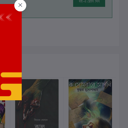
বই-এ রেটিং দিন
ালোচনা নেই
ছাড়