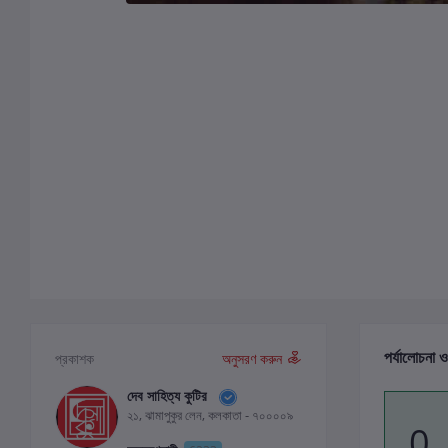
পর্যালোচনা ও
প্রকাশক
অনুসরণ করুন
দেব সাহিত্য কুটির
২১, ঝামাপুকুর লেন, কলকাতা - ৭০০০০৯
0