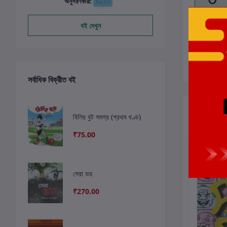
অনুসরণকারী:
6233
বই দেখুন
সর্বাধিক বিক্রীত বই
সংশ্লিষ্ট বই
বিলির বুট সমগ্র (প্রথম খণ্ড)
₹75.00
ছাড়
4%
সেরা ভয়
₹270.00