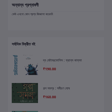
অন্যান্য প্রশ্নাবলী
কেউ এখনো কোন প্রশ্ন জিজ্ঞাসা করেননি
সর্বাধিক বিক্রীত বই
দ্য মেটামরফোসিস : ফ্রান্‌স কাফ্ফা
₹190.00
গল্প সমগ্র : সমীরণ ঘোষ
₹160.00