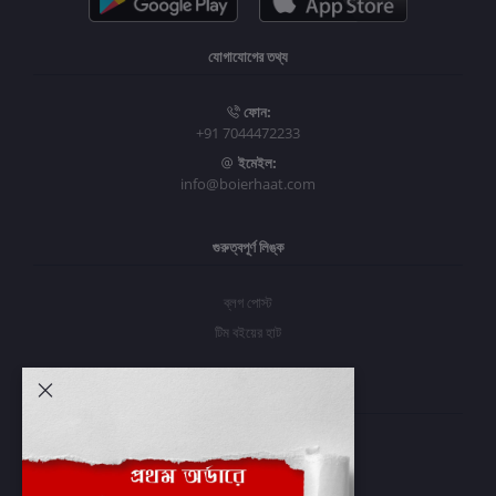
যোগাযোগের তথ্য
ফোন:
+91 7044472233
ইমেইল:
info@boierhaat.com
গুরুত্বপূর্ণ লিঙ্ক
ব্লগ পোস্ট
টিম বইয়ের হাট
আমার অ্যাকাউন্ট
প্রবেশ করুন
অর্ডার ইতিহাস