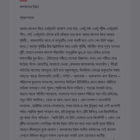
কলকাতার ট্রাম
স্বরূপ দত্ত
আমার জানলা দিয়ে একটুখানি আকাশ দেখা যায়, একটু বর্ষা একটু গ্রীষ্ম একটুখানি
শীত, সেই একটুখানি চৌকো ছবি আঁকড়ে ধরে রাখা আমার জানলা দিয়ে আমার
পৃথিবী… কাকতালীয় ভাবে যে মানুষটির লেখা গানটি মনে এসে গেল তিনি অঞ্জন
দত্ত। ব্যস্ত পৃথিবীর ঠিক উল্টোদিকে আর একটা পৃথিবী, গতিহীন শ্লথ শূন্য অনন্ত
দৃষ্টি; সামনে চলমান জানলা বিরামহীন অনুভূমিক ভূখণ্ড ধরে এগিয়ে চলেছে
মহানগরীর বুক চিরে। ঐতিহ্যের শরীরে লেগেছে বিজ্ঞাপন, কখন যেন শরীরে বেড়ে
উঠেছে স্টাফ কোয়ার্টার, শুকোতে দেওয়া রোজকার জামাকাপড় অন্তর্বাস। স্ট্রিট
লাইটের আলোয় আধঘুমে হেঁটে চলা স্কুলপড়ুয়া, বিলম্বিত ভোরের বাবুঘাটের গঙ্গায়
আছড়ে পড়ছে বিলাসখানি তোড়ী। লাইট – ক্যামেরা – অ্যাকশান বলে উঠলেন –
পরিচালক বুদ্ধদেব দাশগুপ্ত, জানলার পঁয়ত্রিশ মিলিমিটার চোখে কাজল পরিহিতা
নায়িকা হাসছেন সেই পুরুষ প্রেমিকের দিকে তাকিয়ে। শহরের যানজট বাড়ে,
বাড়তে থাকে গতিহীন স্তব্ধতা, সভ্যতার সাথে ক্রমশ পিছিয়ে পড়া তাঁর ভবিতব্য,
তবুও তিনি পদাতিক। হোক না বয়স দেড়শ বছর। রোদ ততক্ষণে অনেকটাই
সাবালক , চারিদিক লোকে লোকারণ্য, সবার মাঝে দু-বাহু উন্মুক্ত করা সেই রুপোলী
পর্দার প্রেমিক পুরুষ শাহরুখ খান, রবি ঠাকুরের গানে ঠোঁট মিলিয়ে এক বিদেশিনীকে
খুব কাছে নিয়ে গাইছেন - ‘আমি চিনি গো চিনি তোমারে ওগো বিদেশিনী’। কোন এক
বৃষ্টির সন্ধেবেলা দেশপ্রিয় পার্কের ট্রাম লাইনের গায়ে মধ্য বয়সী যুবক দাঁড়িয়ে
আছেন জীবনানন্দ বুকে আগলে। কলকাতার ট্রাম অতীত বর্তমানের সেই জানলা
যেখানে বিভিন্ন ঋতুতে সকাল থেকে রাত অবধি চোখ রেখেছেন জাতীয়