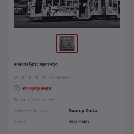
কলকাতার ট্রাম : স্বরূপ দত্ত
(0 পর্যালোচনা)
বই সংক্রান্ত জিজ্ঞাসা
ইচ্ছা-তালিকায় যোগ করুন
লিখেছেন/সম্পাদনা করেছেন
Swarup Dutta
প্রকাশক
প্রাচ্য পাশ্চাত্য