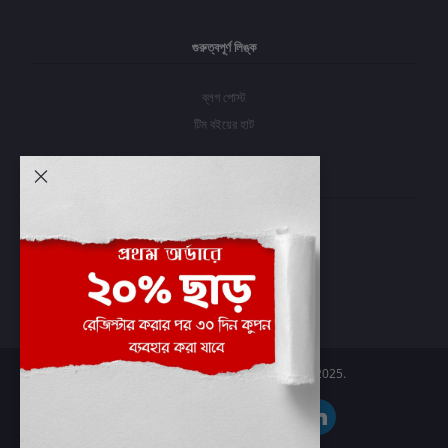
গুরুত্বপূর্ণ লিঙ্ক
ব্লগ পোস্ট
টিম বইয়ের হাট
আমার অ্যাকাউন্ট
প্রবেশ করুন
অর্ডার ইতিহাস
আমার ইচ্ছাগুলি
অর্ডার ট্র্যাকিং
Boier Haat™ | © All rights reserved 2025.