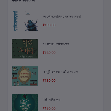
সর্বাধিক বিক্রীত বই
দ্য মেটামরফোসিস : ফ্রান্‌স কাফ্ফা
₹190.00
গল্প সমগ্র : সমীরণ ঘোষ
₹160.00
মানভুমী রূপকথা : অনিল মাহাতো
₹130.00
মির্জা গালিব কথা
₹180.00