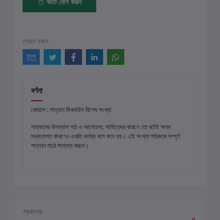
কার্টে যোগ করুন
শেয়ার করুন
বর্ণনা
কোরাস : শাহ্‌যাদ ফিরদাউস বিশেষ সংখ্যা
শাহ্‌যাদের উপন্যাস পাঠ ও আলোচনা, সাহিত্যের কারণে তো বটেই অন্য
সভ্যতাগত কারণেও একটা কর্তব্য বলে মনে হয়। এই সংখ্যা পাঠককে সম্পূর্ণ
শাহ্‌যাদ পাঠে সাহায্য করবে।
প্রকাশক