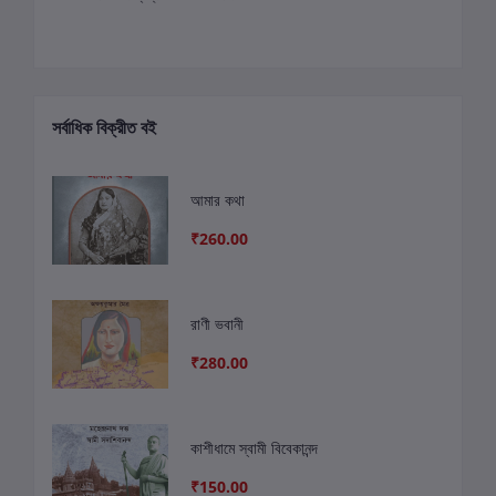
সর্বাধিক বিক্রীত বই
আমার কথা
₹260.00
রাণী ভবানী
₹280.00
কাশীধামে স্বামী বিবেকানন্দ
₹150.00