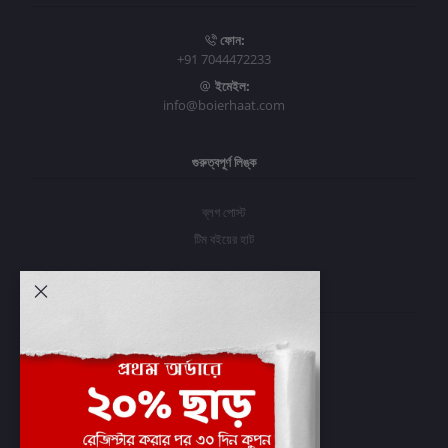
ফোন:
+91 7044472233
ইমেইল:
info@boierhaat.com
গুরুত্বপূর্ণ লিঙ্ক
ব্লগ পোস্ট
টিম বইয়ের হাট
আমার অ্যাকাউন্ট
প্রবেশ করুন
অর্ডার ইতিহাস
আমার ইচ্ছাগুলি
অর্ডার ট্র্যাকিং