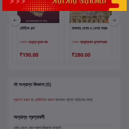
ভৌতিক গল্প
বাঙ্গলার বেগম ও বেগম সমরু
হাস
কার্টে যোগ করুন
কার্টে যোগ করুন
লেখক:
হেমেন্দ্র কুমার রায়
লেখক:
ব্রজেন্দ্রনাথ বন্দ্যোপাধ্যায়
লে
₹190.00
₹280.00
₹
বই সংক্রান্ত জিজ্ঞাসা (0)
প্রবেশ করুন
বা
রেজিস্টার করুন
আপনার প্রশ্ন পাঠানোর জন্য
অন্যান্য প্রশ্নাবলী
কেউ এখনো কোন প্রশ্ন জিজ্ঞাসা করেননি