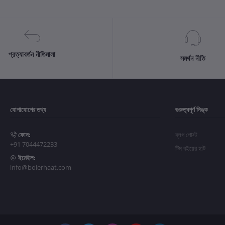
প্রত্যাবর্তন নীতিমালা
সমর্থন নীতি
যোগাযোগের তথ্য
গুরুত্বপূর্ণ লিঙ্ক
ফোন:
ব্লগ পোস্ট
+91 7044472233
টিম বইয়ের হাট
ইমেইল:
info@boierhaat.com