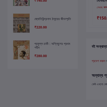
₹140.00
দেখেছিলেন
দেখেছিলে
লেখক:
শান্তা শ্রীমণি
লেখক:
সম্পাদিত
লেখক:
সম্
₹180.00
₹190.00
₹150
জ্যোতিরিন্দ্রনাথ ঠাকুরের জীবনস্মৃতি
₹220.00
প্রফুল্ল চাকী : অগ্নিযুগের প্রথম
বই সংক্রান্ত
শহীদ
₹280.00
প্রবেশ করুন
অন্যান্য প্
কেউ এখনো কোন 