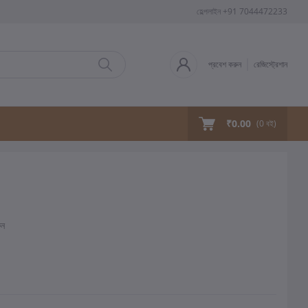
হেল্পলাইন
+91 7044472233
প্রবেশ করুন
রেজিস্ট্রেশান
₹0.00
(
0
বই)
ুন