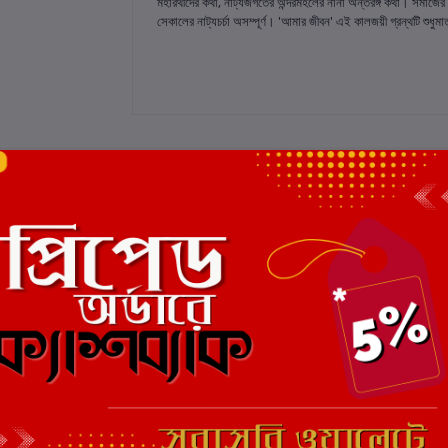
মহারথীদের কথা, নাট্যজগতের অন্দরমহলের নানা অন্তরঙ্গ কথা। সমাজের 
সেকালের নাট্যচর্চা অসম্পূর্ণ। 'আমার জীবন' এই কালজয়ী গ্রন্থটি শুধুম
 রেটিং
মোট 5.0 -এ
(0 পর্যালোচনা)
এই বইয়ের জন্য এখনও কোন পর্য