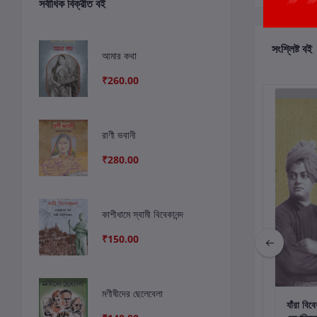
সর্বাধিক বিক্রীত বই
সংশ্লিষ্ট বই
আমার কথা
₹260.00
রাণী ভবানী
₹280.00
কাশীধামে স্বামী বিবেকানন্দ
₹150.00
মণীষীদের ছেলেবেলা
কার্টে যোগ করুন
কার্টে যোগ করুন
কার
সুভাষচন্দ্র
যাঁরা রামকৃষ্ণদেবকে
যাঁরা বিবে