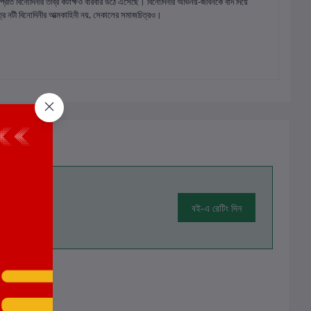
প্রতি বিনোদিনীর তীব্র কটাক্ষও বারবার উঠে এসেছে। বিনোদিনীর অভিনয়-জীবনকে বাদ দিয়ে
াত্র নটী বিনোদিনীর আত্মকাহিনী নয়, সেকালের সমাজচিত্রও।
বই-এ রেটিং দিন
ালোচনা নেই