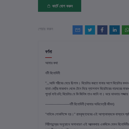
কার্টে যোগ করুন
শেয়ার করুন
বর্ণনা
আমার কথা
নটী বিনোদিনী
"...আমি গরীবের মেয়ে ছিলাম। থিয়েটার করতে যাবার আগে থিয়েটার কখনও
হাতা বেড়ীর মাঝখান থেকে টেনে নিয়ে ন্যাশনাল থিয়েটারের নাচঘরের মা
পূর্ব্বে যাইওনি; থিয়েটার যে কি জিনিষ তাও জানি না। ভয়ে ভাবনায় লজ
---------------------নটী বিনোদিনী (আমার অভিনেত্রী জীবন)
"নাটকে লোকশিক্ষে হয়।" রামকৃষ্ণদেবের এই আপ্তবাক্যকে বাস্তবে প্
গিরীশচন্দ্রের অনুরোধে অসাধারণ এই আত্মকথায় একদিকে যেমন বিনোদিনীর