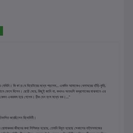
 দেখিনি। কি ক'রে যে থিয়েটারের মধ্যে পড়লেম... একদিন আমাকেও খেলাঘরের হাঁড়ি-কুড়ি,
ঝখানে ফেলে দিলেন। ছোট্ট মেয়ে, কিছুই জানি না, কখনও অতগুলি ভদ্রলোকের মাঝখানে এর
্জায় কেমন একরকম হয়ে গেলেম। ঠিক যেন হংস মধ্যে বক।..."
রতিফলিত করেছিলেন বিনোদিনী।
 রোমাঞ্চকর জীবনের কথা লিপিবদ্ধ হয়েছে, তেমনি বিধৃত হয়েছে সেকালের নাট্যসমাজের