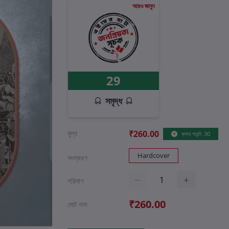
আরও জানুন
29
সমৃদ্ধ
মূল্য
₹260.00
ক্লাব পয়েন্ট: 30
Hardcover
সংস্করণ
পরিমাণ
₹260.00
মোট দাম