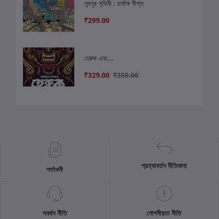
লুবলুর পৃথিবী : চার্বাক দীপ্ত
₹299.00
হেরুক এবং...
₹329.00
₹350.00
প্রত্যাবর্তন নীতিমালা
শর্তাবলী
সমর্থন নীতি
গোপনীয়তা নীতি