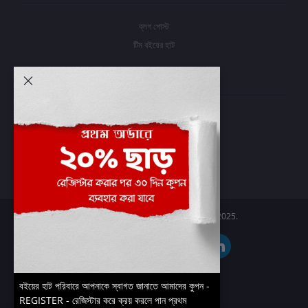
ব্লগ পোস্ট
টিম বইয়ের হাট
আমার অ্যাকাউন্ট
প্রবেশ করুন
অর্ডার ইতিহাস
আমার ইচ্ছাগুলি
অর্ডার ট্র্যাকিং
Boier Haat™ | © All rights reserved 2025.
বইয়ের হাট পরিবারে আপনাকে স্বাগত জানাতে আমাদের কুপন -
REGISTER - রেজিস্টার করে ক্রয় করলে পান প্রথম