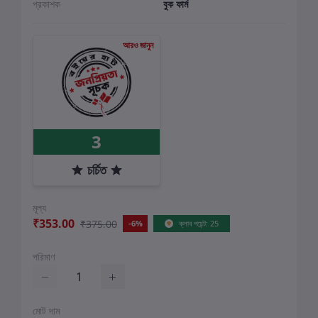
প্রকাশক
বুক ফার্ম
আরও জানুন
3
চর্চিত
মূল্য
₹353.00
₹375.00
-6%
ক্লাব পয়েন্ট: 25
পরিমাণ
মোট দাম