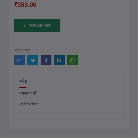
₹353.00
কার্টে যোগ করুন
শেয়ার করুন
বর্ণনা
মহাকালের ঘুঁটি
সৌমিত্র বিশ্বাস