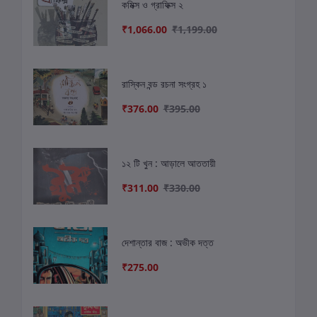
কমিক্স ও গ্রাফিক্স ২
₹1,066.00
₹1,199.00
রাস্কিন বন্ড রচনা সংগ্রহ ১
₹376.00
₹395.00
১২ টি খুন : আড়ালে আততায়ী
₹311.00
₹330.00
দেশান্তার বাজ : অভীক দত্ত
₹275.00