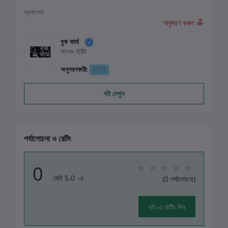
প্রকাশক
অনুসরণ করুন
বুক ফার্ম
কলেজ স্ট্রীট
অনুসরণকারী:
8118
বই দেখুন
পর্যালোচনা ও রেটিং
0
মোট 5.0 -এ
(0 পর্যালোচনা)
বই-এ রেটিং দিন