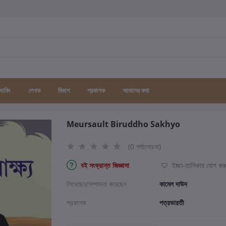
র্যাকিং
লেখক
বিভাগ
প্রকাশক
আমাদের কথা
Meursault Biruddho Sakhyo
(0 পর্যালোচনা)
বই সংক্রান্ত জিজ্ঞাসা
ইচ্ছা-তালিকায় যোগ কর
লিখেছেন/সম্পাদনা করেছেন
কামেল দাউদ
প্রকাশক
পত্রভারতী