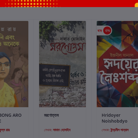
ছাড়
6%
্টে যোগ করুন
কার্টে যোগ করুন
কার্টে যোগ করুন
EBONG ARO
মরণোত্তম
Hridoyer
E
Noishobdyo
ুল্ল রায়
লেখক:
সাদাত হোসাইন
লেখক:
ইন্দ্রনীল সান্যাল