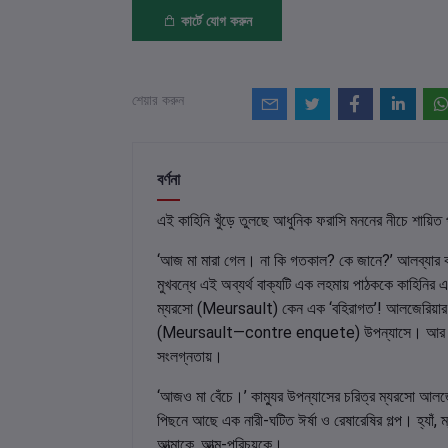
কার্টে যোগ করুন
শেয়ার করুন
বর্ণনা
এই কাহিনি খুঁড়ে তুলছে আধুনিক ফরাসি মননের নীচে শায
‘আজ মা মারা গেল। না কি গতকাল? কে জানে?’ আলব্যার 
মুখবন্ধে এই অব্যর্থ বাক্যটি এক লহমায় পাঠককে কাহিনির 
ম্যরসো (Meursault) কেন এক ‘বহিরাগত’! আলজেরিয়ার লেখক 
(Meursault―contre enquete) উপন্যাসে। আর সেটা শু
সংলগ্নতায়।
‘আজও মা বেঁচে।’ কাম্যুর উপন্যাসের চরিত্র ম্যরসো আলজ
পিছনে আছে এক নারী-ঘটিত ঈর্ষা ও রেষারেষির গল্প। হ্যাঁ,
আত্মাকে, আত্ম-পরিচয়কে।