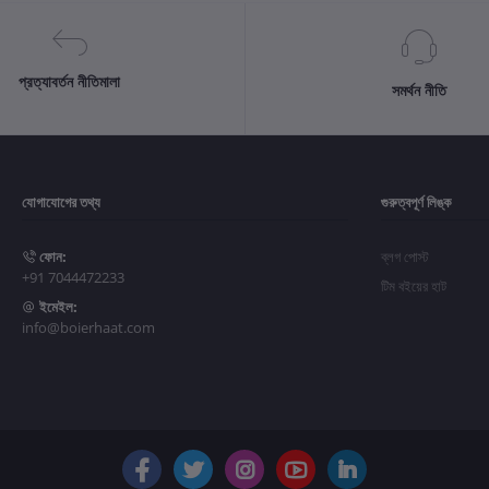
প্রত্যাবর্তন নীতিমালা
সমর্থন নীতি
যোগাযোগের তথ্য
গুরুত্বপূর্ণ লিঙ্ক
ফোন:
ব্লগ পোস্ট
+91 7044472233
টিম বইয়ের হাট
ইমেইল:
info@boierhaat.com