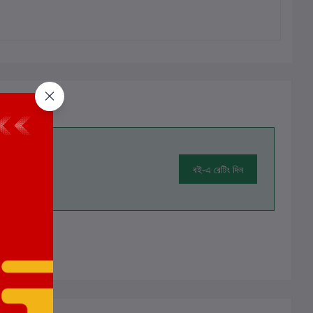
বই-এ রেটিং দিন
ালোচনা নেই