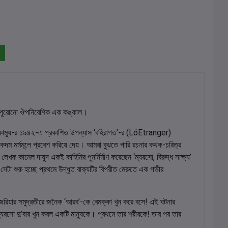
়িত পুরোনো ঔপনিবেশিক এক কঙ্কাল।
কাম্যু-র ১৯৪২-এ প্রকাশিত উপন্যাস ‘বহিরাগত’-র (LóEtranger)
একদম মর্মমূলে প্রবেশ করিয়ে দেয়। আমরা বুঝতে পারি রচনার কথক-চরিত্র
কামেল দায়ুদ একই কাহিনির পুনর্নির্মাণ করেছেন ‘ম্যরসো, বিরুদ্ধ সাক্ষ্য’
রু হচ্ছে প্রথমে উদ্ধৃত বাক্যটির বিপরীত মেরুতে এক গভীর
েরিয়ার সমুদ্রতীরে জনৈক ‘আরব’-কে বেমক্কা খুন করে বসে! এই ঘটনার
 ম্যরসো দু’বার খুন করল একটি মানুষকে। প্রথমে তার শরীরকে! তার পর তার