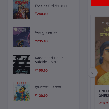
সংশ্লিষ্ট বই
কিশোর ভারতী শারদীয়া ১৪৩২
₹240.00
ঈশ্বরপুরের প্রেমকথা
₹295.00
Kadambari Debir
Suicide – Note
₹100.00
হর্ষবর্ধন আরও এক ডজন
কার্টে যোগ করুন
কার্টে যোগ করুন
কার
আমি প্রেম করেছি
Tumi Acho Ami
TINI 
₹120.00
Achi
ONEK
লেখক:
বিনোদ ঘোষাল
লেখক:
জয়দীপ চক্রবর্তী
লেখক:
প্রফ