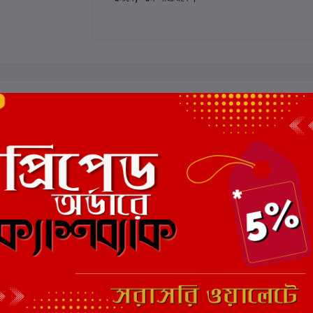
 রেটিং
মোট 5.0 -এ
(0 পর্যালোচনা)
এই বইয়ের জন্য এখনও কোন পর্য