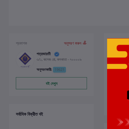
পর্যালোচনা ও
প্রকাশক
অনুসরণ করুন
পত্রভারতী
৩/১, কলেজ রো, কলকাতা - ৭০০০০৯
0
অনুসরণকারী:
19621
বই দেখুন
সর্বাধিক বিক্রীত বই