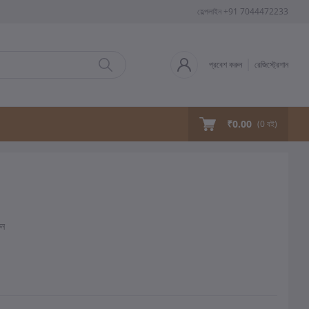
হেল্পলাইন
+91 7044472233
প্রবেশ করুন
রেজিস্ট্রেশান
₹0.00
(
0
বই)
ুন