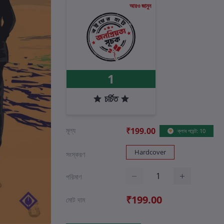
আরও জানুন
1
চর্চিত
মূল্য
₹199.00
ক্লাব পয়েন্ট: 10
Hardcover
সংস্করণ
পরিমাণ
₹199.00
মোট দাম