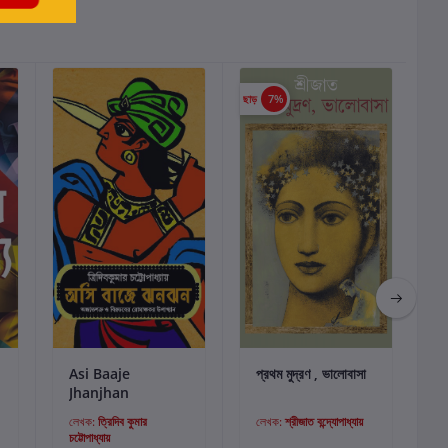
ছাড়
7%
ছাড়
কার্টে যোগ করুন
কার্টে যোগ করুন
Asi Baaje
প্রথম মুদ্রণ , ভালোবাসা
Jhanjhan
লেখক:
ত্রিদিব কুমার
লেখক:
শ্রীজাত বন্দ্যোপাধ্যায়
চট্টোপাধ্যায়