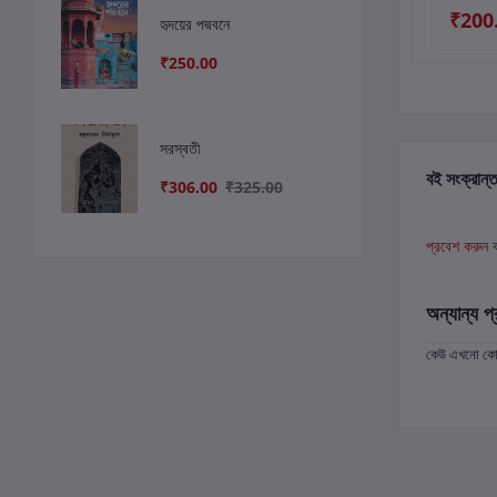
₹260.00
₹189.00
₹200
হৃদয়ের পদ্মবনে
₹250.00
সরস্বতী
বই সংক্রান্ত
₹306.00
₹325.00
প্রবেশ করুন
অন্যান্য প্
কেউ এখনো কোন 