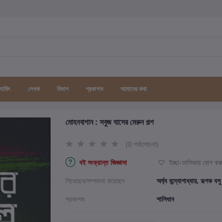
র্যাকিং
লেখক
বিভাগ
প্রকাশক
আমাদের কথা
মোহনবাগান : সবুজ ঘাসের মেরুন গল্প
(0 পর্যালোচনা)
বই সংক্রান্ত জিজ্ঞাসা
ইচ্ছা-তালিকায় যোগ কর
লিখেছেন/সম্পাদনা করেছেন
অর্ঘ্য বন্দ্যোপাধ্যায়, রূপক বসু
প্রকাশক
শালিধান