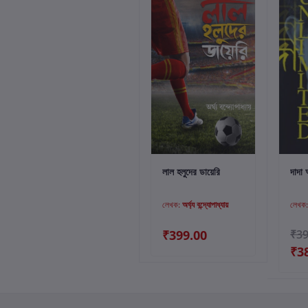
কার্টে যোগ করুন
লাল হলুদের ডায়েরি
দাদা
লেখক:
অর্ঘ্য বন্দ্যোপাধ্যায়
লেখক
₹399.00
₹39
₹3