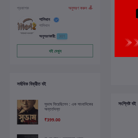
পর্যালোচনা ও
প্রকাশক
অনুসরণ করুন
শালিধান
শালিধান
0
অনুসরণকারী:
301
বই দেখুন
সর্বাধিক বিক্রীত বই
সংশ্লিষ্ট বই
সুভাষ ফিরেছিলেন : এক সাংবাদিকের
অন্তর্তদন্ত
₹399.00