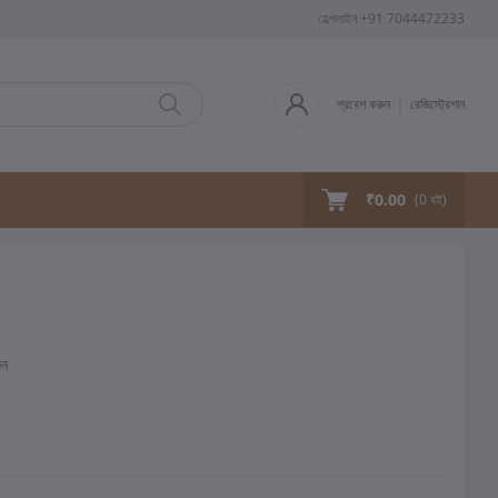
হেল্পলাইন
+91 7044472233
প্রবেশ করুন
রেজিস্ট্রেশান
₹0.00
(
0
বই)
ুন