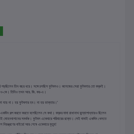
ি পড়ছিলেন তিন বছর ধরে। সঙ্গে চলছিল ফুটবলও। কলেজের সেরা ফুটবলার তো বদ্রুই।
 আও-কে। তিনিও তখন আর. জি. কর-এ।
 চলা যায় না। হয় ফুটবলার হব। না হয় ডাক্তার।’
দিন গল্প করতে করতে বলেছিলেন সে কথা। বদ্রুর দাদা রাধানাথ বন্দ্যোপাধ্যায়ও ছিলেন
 সবাই মোহনবাগানের সমর্থক। ফুটবল একেবারে পরিবারের রক্তে। সেই দাদাই একদিন খেলতে
 নিয়ন্ত্রণের বাইরে! আর শেষে একেবারে মৃত্যু!