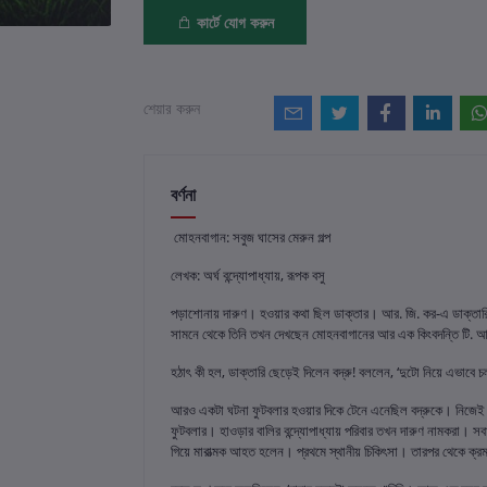
কার্টে যোগ করুন
শেয়ার করুন
বর্ণনা
মোহনবাগান: সবুজ ঘাসের মেরুন গল্প
লেখক: অর্ঘ বন্দ্যোপাধ্যায়, রূপক বসু
পড়াশোনায় দারুণ। হওয়ার কথা ছিল ডাক্তার। আর. জি. কর-এ ডাক্তার
সামনে থেকে তিনি তখন দেখছেন মোহনবাগানের আর এক কিংবদন্তি টি.
হঠাৎ কী হল, ডাক্তারি ছেড়েই দিলেন বদ্রু! বললেন, ‘দুটো নিয়ে এভাবে
আরও একটা ঘটনা ফুটবলার হওয়ার দিকে টেনে এনেছিল বদ্রুকে। নিজেই এক
ফুটবলার। হাওড়ার বালির বন্দ্যোপাধ্যায় পরিবার তখন দারুণ নামকরা।
গিয়ে মারাত্মক আহত হলেন। প্রথমে স্থানীয় চিকিৎসা। তারপর থেকে ক্রমশ