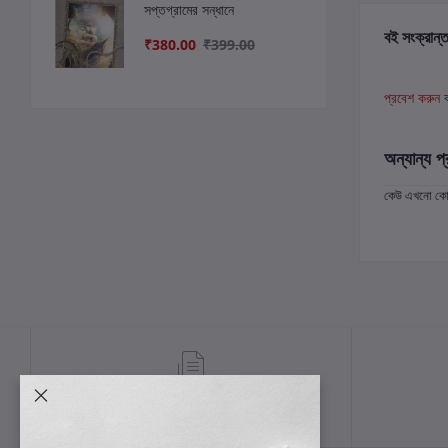
সপ্তগ্রামের সন্ধানে
বই সংক্রান্ত
₹380.00
₹399.00
প্রবেশ করুন
অন্যান্য প্
কেউ এখনো কোন 
শর্তাবলী