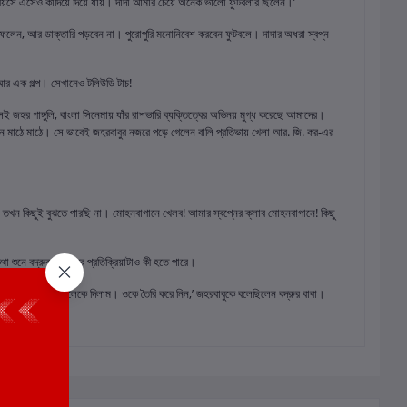
ছর বয়সে এসেও কাঁদিয়ে দিয়ে যায়। দাদা আমার চেয়ে অনেক ভালো ফুটবলার ছিলেন।’
 ফেলেন, আর ডাক্তারি পড়বেন না। পুরোপুরি মনোনিবেশ করবেন ফুটবলে। দাদার অধরা স্বপ্ন
আর এক গল্প। সেখানেও টলিউডি টাচ!
েই জহর গাঙ্গুলি, বাংলা সিনেমায় যাঁর রাশভারি ব্যক্তিত্বের অভিনয় মুগ্ধ করেছে আমাদের।
তেন মাঠে মাঠে। সে ভাবেই জহরবাবুর নজরে পড়ে গেলেন বালি প্রতিভায় খেলা আর. জি. কর-এর
খন কিছুই বুঝতে পারছি না। মোহনবাগানে খেলব! আমার স্বপ্নের ক্লাব মোহনবাগানে! কিছু
ুনে বদ্রুর পরিবারের প্রতিক্রিয়াটাও কী হতে পারে।
ানে। ‘এই নিন, ছেলেকে দিলাম। ওকে তৈরি করে নিন,’ জহরবাবুকে বলেছিলেন বদ্রুর বাবা।