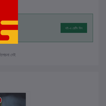
বই-এ রেটিং দিন
ালোচনা নেই
%