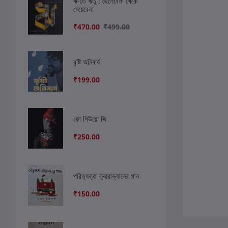
ঋ-তে ঋতু : ছেলেবেলা থেকে
মেয়েবেলা
₹470.00
₹499.00
বৃষ্টি অনিবার্য
₹199.00
ফো গিউয়ো জি
₹250.00
পরিত্যক্ত ক্যারাভ্যানের গান
₹150.00