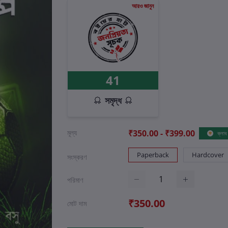
আরও জানুন
41
সমৃদ্ধ
মূল্য
₹350.00 - ₹399.00
ক্লাব 
Paperback
Hardcover
সংস্করণ
পরিমাণ
₹350.00
মোট দাম