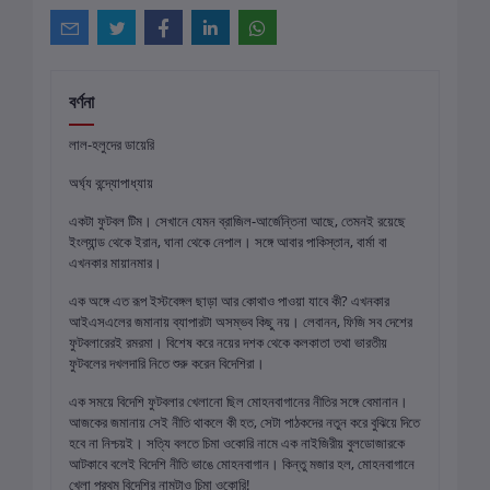
বর্ণনা
লাল-হলুদের ডায়েরি
অর্ঘ্য বন্দ্যোপাধ্যায়
একটা ফুটবল টিম। সেখানে যেমন ব্রাজিল-আর্জেন্তিনা আছে, তেমনই রয়েছে
ইংল্যান্ড থেকে ইরান, ঘানা থেকে নেপাল। সঙ্গে আবার পাকিস্তান, বার্মা বা
এখনকার মায়ানমার।
এক অঙ্গে এত রূপ ইস্টবেঙ্গল ছাড়া আর কোথাও পাওয়া যাবে কী? এখনকার
আইএসএলের জমানায় ব্যাপারটা অসম্ভব কিছু নয়। লেবানন, ফিজি সব দেশের
ফুটবলারেরই রমরমা। বিশেষ করে নয়ের দশক থেকে কলকাতা তথা ভারতীয়
ফুটবলের দখলদারি নিতে শুরু করেন বিদেশিরা।
এক সময়ে বিদেশি ফুটবলার খেলানো ছিল মোহনবাগানের নীতির সঙ্গে বেমানান।
আজকের জমানায় সেই নীতি থাকলে কী হত, সেটা পাঠকদের নতুন করে বুঝিয়ে দিতে
হবে না নিশ্চয়ই। সত্যি বলতে চিমা ওকোরি নামে এক নাইজিরীয় বুলডোজারকে
আটকাবে বলেই বিদেশি নীতি ভাঙে মোহনবাগান। কিন্তু মজার হল, মোহনবাগানে
খেলা প্রথম বিদেশির নামটাও চিমা ওকোরি!