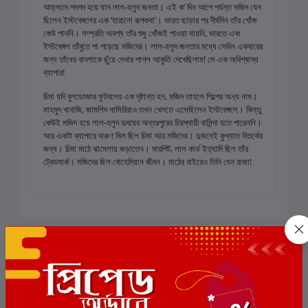
আহ্লাদে গদগদ হয়ে যান লাল-হলুদ জনতা। এই ক’ দিন আগে পর্যন্ত মজিদ যেন
ছিলেন ইস্টবেঙ্গলের এক ‘হারানো রূপকথা’। ভারত ছাড়ার পর দীর্ঘদিন তাঁর খোঁজ
কেউ পাননি। সম্প্রতি অবশ্য তাঁর শুধু খোঁজই পাওয়া যায়নি, ভারতে এবং
ইস্টবেঙ্গল তাঁবুতে পা পড়েছে মজিদের। লাল-হলুদ জনতার মধ্যে সেদিন একবারের
জন্য তাঁধের বাদশাকে ছুঁয়ে দেখার পাগল আকুতি দেখেছিলাম! সে এক অবিশ্বাস্য
ব্যাপার!
চিমা যদি বুলডোজার ফুটবলের এক দৃষ্টান্ত হন, মজিদ তাহলে শিল্পের অন্য নাম।
মাহমুদ খাবাজি, জামশিদ নাসিরিরাও তখন খেলতে এসেছিলেন ইস্টবেঙ্গলে। কিন্তু
কেউই মজিদ হয়ে লাল-হলুদ হৃদয়ের অন্তঃপুরের চিরস্থায়ী বাসিন্দা হতে পারেননি।
আর একটা ব্যাপারে দারুণ মিল ছিল চিমা আর মজিদের। দুজনেই কুখ্যাত বিতর্কের
জন্য। চিমা মাঠে ঝামেলায় জড়াতেন। মারপিট, লাল কার্ড ইত্যাদি ছিল তাঁর
ট্রেডমার্ক। মজিদের ছিল বোহেমিয়ান জীবন। মাঠের বাইরেও তিনি যেন রাজা!
প্রকাশক
অনুসরণ করুন
শালিধান
শালিধান