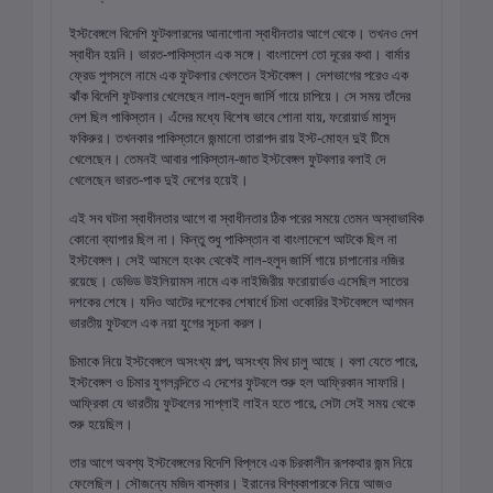
ইস্টবেঙ্গলে বিদেশি ফুটবলারদের আনাগোনা স্বাধীনতার আগে থেকে। তখনও দেশ
স্বাধীন হয়নি। ভারত-পাকিস্তান এক সঙ্গে। বাংলাদেশ তো দূরের কথা। বার্মার
ফ্রেড পুগসলে নামে এক ফুটবলার খেলতেন ইস্টবেঙ্গল। দেশভাগের পরেও এক
ঝাঁক বিদেশি ফুটবলার খেলেছেন লাল-হলুদ জার্সি গায়ে চাপিয়ে। সে সময় তাঁদের
দেশ ছিল পাকিস্তান। এঁদের মধ্যে বিশেষ ভাবে শোনা যায়, ফরোয়ার্ড মাসুদ
ফকিরুর। তখনকার পাকিস্তানে জন্মানো তারাপদ রায় ইস্ট-মোহন দুই টিমে
খেলেছেন। তেমনই আবার পাকিস্তান-জাত ইস্টবেঙ্গল ফুটবলার বলাই দে
খেলেছেন ভারত-পাক দুই দেশের হয়েই।
এই সব ঘটনা স্বাধীনতার আগে বা স্বাধীনতার ঠিক পরের সময়ে তেমন অস্বাভাবিক
কোনো ব্যাপার ছিল না। কিন্তু শুধু পাকিস্তান বা বাংলাদেশে আটকে ছিল না
ইস্টবেঙ্গল। সেই আমলে হংকং থেকেই লাল-হলুদ জার্সি গায়ে চাপানোর নজির
রয়েছে। ডেভিড উইলিয়ামস নামে এক নাইজিরীয় ফরোয়ার্ডও এসেছিল সাতের
দশকের শেষে। যদিও আটের দশেকের শেষার্ধে চিমা ওকোরির ইস্টবেঙ্গলে আগমন
ভারতীয় ফুটবলে এক নয়া যুগের সূচনা করল।
চিমাকে নিয়ে ইস্টবেঙ্গলে অসংখ্য গল্প, অসংখ্য মিথ চালু আছে। বলা যেতে পারে,
ইস্টবেঙ্গল ও চিমার যুগলবন্দিতে এ দেশের ফুটবলে শুরু হল আফ্রিকান সাফারি।
আফ্রিকা যে ভারতীয় ফুটবলের সাপ্লাই লাইন হতে পারে, সেটা সেই সময় থেকে
শুরু হয়েছিল।
তার আগে অবশ্য ইস্টবেঙ্গলের বিদেশি বিপ্লবে এক চিরকালীন রূপকথার জন্ম নিয়ে
ফেলেছিল। সৌজন্যে মজিদ বাস্কার। ইরানের বিশ্বকাপারকে নিয়ে আজও