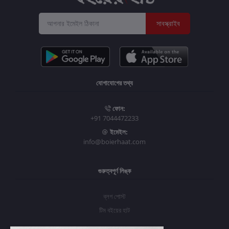
সাবস্ক্রাইব
যোগাযোগের তথ্য
ফোন:
+91 7044472233
ইমেইল:
info@boierhaat.com
গুরুত্বপূর্ণ লিঙ্ক
ব্লগ পোস্ট
টিম বইয়ের হাট