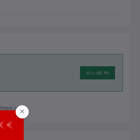
বই-এ রেটিং দিন
ালোচনা নেই