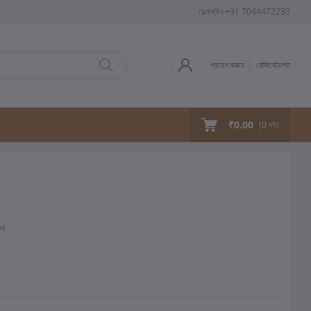
হেল্পলাইন
+91 7044472233
প্রবেশ করুন
রেজিস্ট্রেশান
₹0.00
(
0
বই)
ুন