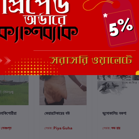
্টে যোগ করুন
কার্টে যোগ করুন
কার্টে যোগ করুন
েঘনাকিশোরীরা
কেয়ারটেকারের বউ
ভুসোকালির নকশা
া সেনগুপ্ত
লেখক:
Piya Guha
লেখক:
শুভ রায়