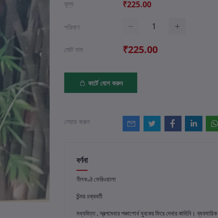
মূল্য
₹225.00
পরিমাণ
₹225.00
মোট দাম
কার্টে যোগ করুন
শেয়ার করুন
বর্ণনা
নীলকণ্ঠ ফেরিওয়ালা
চিন্ময় চক্রবর্তী
মধ্যবিত্ত , স্বল্পমেধার পঞ্চাশোর্ধ যুবকের ফিরে দেখার কাহিনি। ব্যবসায়ি