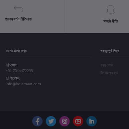
প্রত্যাবর্তন নীতিমালা
সমর্থন নীতি
যোগাযোগের তথ্য
গুরুত্বপূর্ণ লিঙ্ক
ফোন:
ব্লগ পোস্ট
+91 7044472233
টিম বইয়ের হাট
ইমেইল:
info@boierhaat.com