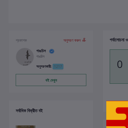
পর্যালোচনা ও
প্রকাশক
অনুসরণ করুন
গাঙচিল
গাঙচিল
0
অনুসরণকারী:
1217
বই দেখুন
সর্বাধিক বিক্রীত বই