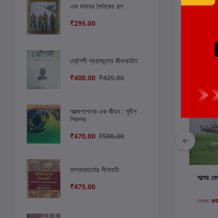
সংশ্লিষ্ট বই
এক যাযাবর সৈনিকের গল্প
₹295.00
দ্রৌপদী স্বয়ম্ভূতার জীবনচরিত
₹400.00
₹425.00
আত্মগোপনের এক জীবন : সুদীপ
শিকদার
₹470.00
₹500.00
ভাস্করাচার্যের লীলাবতী
কার্টে যোগ করুন
কার্টে যোগ করুন
কার
চৈত্রফুল
মৃত্যুর ধারাবিবরণী
গল্পের ম
₹475.00
লেখক:
অনিল ঘড়াই
লেখক:
পীযূষ হালদার
লেখক:
রূপ