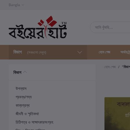
Bangla
বিভাগ
হোম পেজ
অর্ডার ট্
(সবগুলো দেখুন)
হোম পেজ
"বিভা
বিভাগ
উপন্যাস
প্রবন্ধ/গদ্য
কাব্যগ্রন্থ
জীবনী ও স্মৃতিকথা
চিঠিপত্র ও সাক্ষাৎকারসংগ্রহ