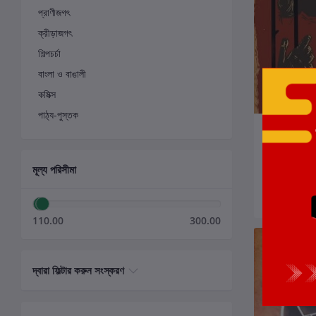
প্রাণীজগৎ
ক্রীড়াজগৎ
শিল্পচর্চা
বাংলা ও বাঙালী
কমিক্স
পাঠ্য-পুস্তক
ক
খাঁচার ভিতর অচ
লেখক:
প্রতিভা স
মূল্য পরিসীমা
₹199.00
110.00
300.00
দ্বারা ফিল্টার করুন সংস্করণ