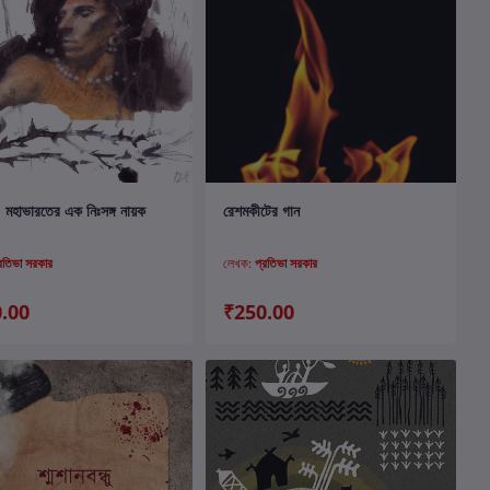
কার্টে যোগ করুন
কার্টে যোগ করুন
: মহাভারতের এক নিঃসঙ্গ নায়ক
রেশমকীটের গান
্রতিভা সরকার
লেখক:
প্রতিভা সরকার
.00
₹250.00