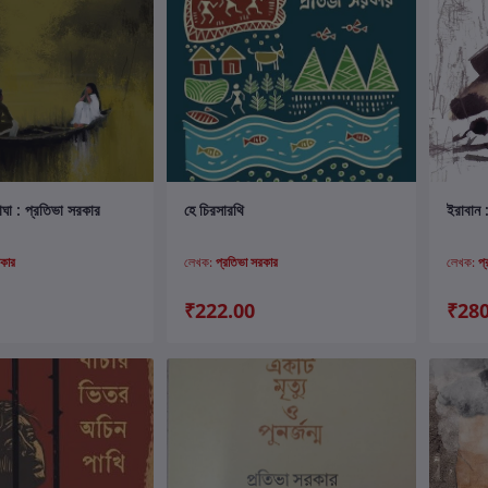
ার্টে যোগ করুন
কার্টে যোগ করুন
নবাঘা : প্রতিভা সরকার
হে চিরসারথি
ইরাবান 
রকার
লেখক:
প্রতিভা সরকার
লেখক:
প
₹222.00
₹280