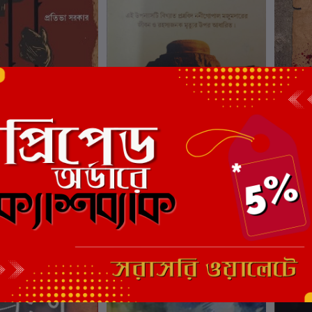
ার্টে যোগ করুন
কার্টে যোগ করুন
িন পাখি
একটি মৃত্যু ও পুনর্জন্ম
শ্মশানবন্
রকার
লেখক:
প্রতিভা সরকার
লেখক:
প
₹275.00
₹200