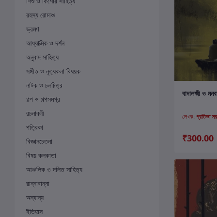
শিশু ও কিশোর সাহিত্য
রহস্য রোমাঞ্চ
ভ্রমণ
আধ্যাত্মিক ও দর্শন
অনুবাদ সাহিত্য
সঙ্গীত ও নৃত্যকলা বিষয়ক
নাটক ও চলচিত্র
ক
বাদালক্ষ্মী ও ম
গল্প ও গল্পসমগ্র
রচনাবলী
লেখক:
প্রতিভা স
পত্রিকা
₹300.00
বিজ্ঞানচেতনা
বিষয় কলকাতা
আঞ্চলিক ও দলিত সাহিত্য
রান্নাবান্না
অন্যান্য
ইতিহাস