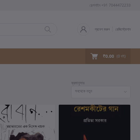
হেল্পলাইন
+91 7044472233
প্রবেশ করুন
রেজিস্ট্রেশান
₹0.00
(
0
বই)
ক্রমানুসার
সবথেকে নতুন