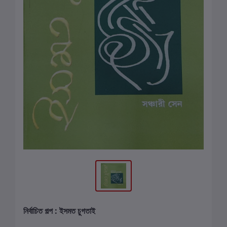
নির্বাচিত গল্প : ইসমত চুগতাই