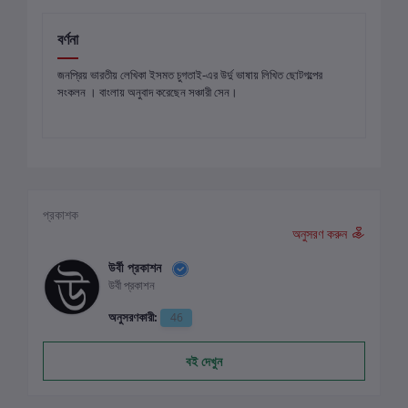
বর্ণনা
জনপ্রিয় ভারতীয় লেখিকা ইসমত চুগতাই-এর উর্দু ভাষায় লিখিত ছোটগল্পের
সংকলন । বাংলায় অনুবাদ করেছেন সঞ্চারী সেন।
প্রকাশক
অনুসরণ করুন
উর্বী প্রকাশন
উর্বী প্রকাশন
অনুসরণকারী:
46
বই দেখুন