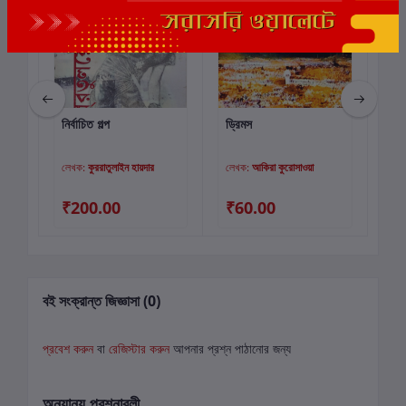
শবর
নির্বাচিত গল্প
ড্রিমস
আমা
কার্টে যোগ করুন
কার্টে যোগ করুন
লেখক:
কুররাতুলাইন হায়দার
লেখক:
আকিরা কুরোসাওয়া
লে
₹200.00
₹60.00
₹
বই সংক্রান্ত জিজ্ঞাসা (0)
প্রবেশ করুন
বা
রেজিস্টার করুন
আপনার প্রশ্ন পাঠানোর জন্য
অন্যান্য প্রশ্নাবলী