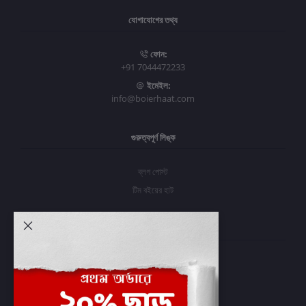
যোগাযোগের তথ্য
ফোন:
+91 7044472233
ইমেইল:
info@boierhaat.com
গুরুত্বপূর্ণ লিঙ্ক
ব্লগ পোস্ট
টিম বইয়ের হাট
আমার অ্যাকাউন্ট
প্রবেশ করুন
অর্ডার ইতিহাস
আমার ইচ্ছাগুলি