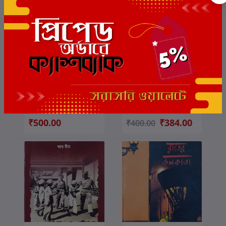
ছাড়
4%
মোহনবাগানের সেকাল
কলকাতার পরিচয়
কার্টে যোগ করুন
কার্টে যোগ করুন
লেখক:
রূপক সাহা
লেখক:
হরিহর শেঠ
₹500.00
₹384.00
₹400.00