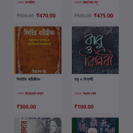
লেখক:
সম্পাদিত
লেখক:
রাজশেখর বসু
₹470.00
₹475.00
₹500.00
₹500.00
বিবর্তিত নারীজীবন
বাবু ও বিপ্লবী
কার্টে যোগ করুন
কার্টে যোগ করুন
লেখক:
চিত্ররেখা গুপ্তা
লেখক:
শঙ্কর ঘোষ
₹300.00
₹100.00