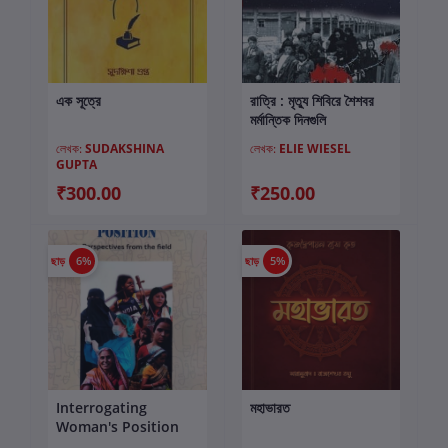
এক সূত্রে
রাত্রি : মৃত্যু শিবিরে শৈশবর
কার্টে যোগ করুন
কার্টে যোগ করুন
মর্মান্তিক দিনগুলি
লেখক:
SUDAKSHINA
লেখক:
ELIE WIESEL
GUPTA
₹300.00
₹250.00
ছাড়
6%
ছাড়
5%
Interrogating
মহাভারত
কার্টে যোগ করুন
কার্টে যোগ করুন
Woman's Position