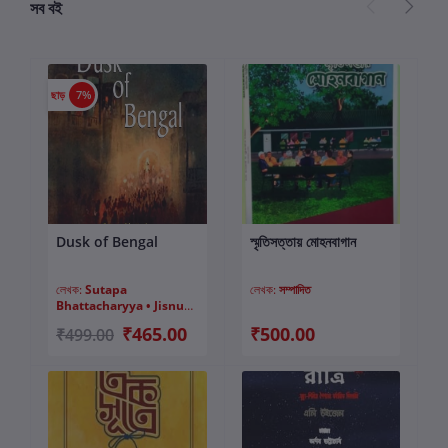
সব বই
ছাড়
7%
Dusk of Bengal
স্মৃতিসত্তায় মোহনবাগান
কার্টে যোগ করুন
কার্টে যোগ করুন
লেখক:
Sutapa
লেখক:
সম্পাদিত
Bhattacharyya • Jisnu
Basu
₹465.00
₹500.00
₹499.00