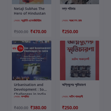
Netaji Subhas The
নগ্ন পরিবার
কার্টে যোগ করুন
কার্টে যোগ করুন
Hero of Hindustan
লেখক:
অ্যান্টনি এলেনজিমিট্টাম
লেখক:
অরুণেশ ঘোষ
₹470.00
₹250.00
₹500.00
ছাড়
5%
Urbanisation and
অগ্নিযুগের স্মৃতিচারণা
কার্টে যোগ করুন
কার্টে যোগ করুন
Development : Some
Challenges in India
লেখক:
সম্পাদিত
লেখক:
সতীশ পাকড়াশী
₹380.00
₹250.00
₹400.00