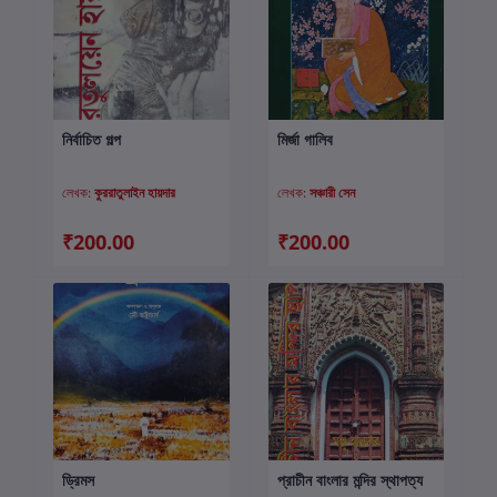
নির্বাচিত গল্প
মির্জা গালিব
কার্টে যোগ করুন
কার্টে যোগ করুন
লেখক:
কুররাতুলাইন হায়দার
লেখক:
সঞ্চারী সেন
₹200.00
₹200.00
ড্রিমস
প্রাচীন বাংলার মন্দির স্থাপত্য
কার্টে যোগ করুন
কার্টে যোগ করুন