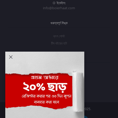
ইমেইল:
info@boierhaat.com
গুরুত্বপূর্ণ লিঙ্ক
ব্লগ পোস্ট
টিম বইয়ের হাট
আমার অ্যাকাউন্ট
প্রবেশ করুন
অর্ডার ইতিহাস
আমার ইচ্ছাগুলি
অর্ডার ট্র্যাকিং
Boier Haat™ | © All rights reserved 2025.