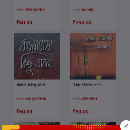
লেখক:
আকিরা কুরোসাওয়া
লেখক:
মঞ্জু হালদার
₹60.00
₹250.00
বাংলা ভাষা কিছু ভাবনা
বিষন্ন নাবিকের সংলাপ
কার্টে যোগ করুন
কার্টে যোগ করুন
লেখক:
অশ্রু কুমার শিকদার
লেখক:
সৌরীন ভট্টাচার্য
₹60.00
₹90.00