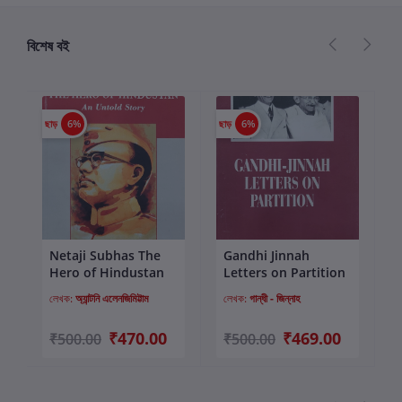
বিশেষ বই
ছাড়
6%
ছাড়
6%
ছা
Netaji Subhas The
Gandhi Jinnah
কার্টে যোগ করুন
কার্টে যোগ করুন
Hero of Hindustan
Letters on Partition
লেখক:
অ্যান্টনি এলেনজিমিট্টাম
লেখক:
গান্ধী - জিন্নাহ
₹470.00
₹469.00
₹500.00
₹500.00