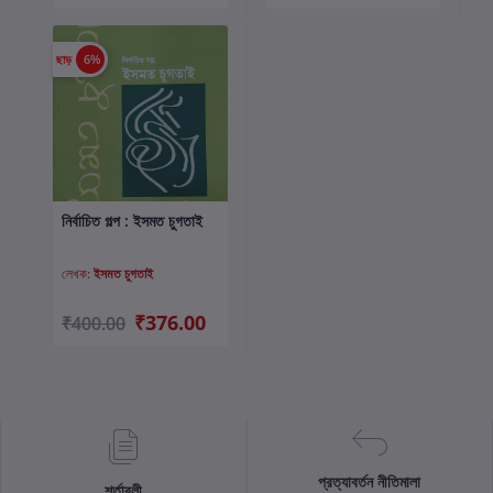
ছাড়
6%
নির্বাচিত গল্প : ইসমত চুগতাই
কার্টে যোগ করুন
লেখক:
ইসমত চুগতাই
₹376.00
₹400.00
প্রত্যাবর্তন নীতিমালা
শর্তাবলী