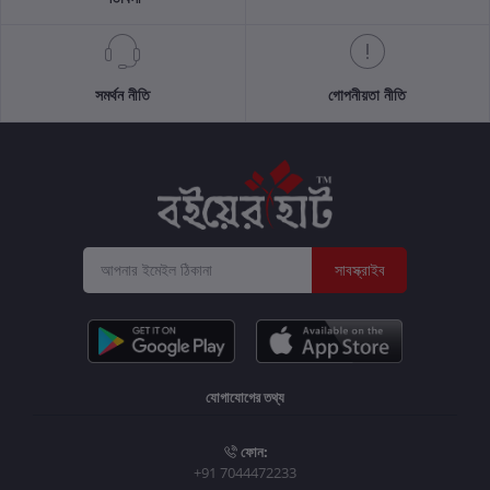
সমর্থন নীতি
গোপনীয়তা নীতি
সাবস্ক্রাইব
যোগাযোগের তথ্য
ফোন:
+91 7044472233