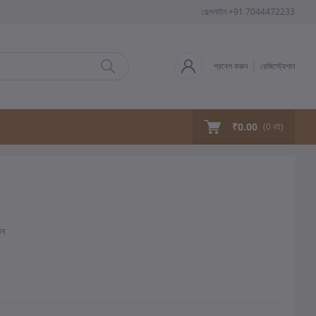
হেল্পলাইন
+91 7044472233
প্রবেশ করুন
রেজিস্ট্রেশান
₹0.00
(
0
বই)
ুন