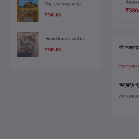
₹300.00
₹350.00
₹400.
মিশর : এক অনন্ত আশ্রয়
₹333.00
₹380
₹300.00
গোয়েন্দা নীলকণ্ঠের ডায়েরি ৩
বই সংক্রান্ত
₹300.00
প্রবেশ করুন
অন্যান্য প্
কেউ এখনো কোন 