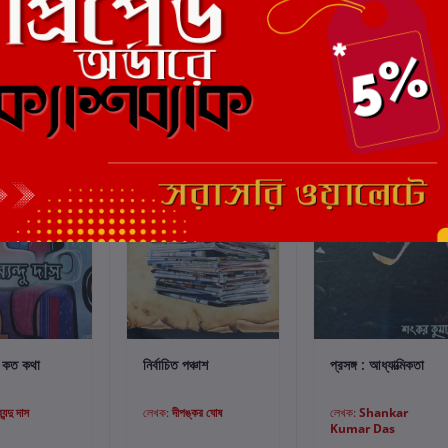
্টে যোগ করুন
কার্টে যোগ করুন
কার্টে যোগ করুন
ষ কত কথা
নির্বাচিত পঞ্চাশ
প্রসঙ্গ : আধ্যাত্মিকতা
যেন্দু দাস
লেখক:
দীপঙ্কর ঘোষ
লেখক:
Shankar
Kumar Das