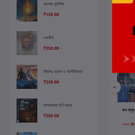
সংশ্লিষ্ট বই
আলোর স্ফুলিঙ্গ
₹150.00
ছাড়
5%
ছাড়
5%
দেবতীর্থ
₹250.00
হিমালয় ভ্রমণ ও অলৌকিকতা
₹230.00
অশ্বথামার মণি রহস্য
কার্টে যোগ করুন
কার্টে যোগ করুন
কার
তন্ত্র কৈলাশের পথে : আদি
প্রসঙ্গ : সাহিত্য ও
কত মানু
₹250.00
কৈলাশ ভ্রমণ
সংস্কৃতি
লেখক:
শাশ্বতী সেনগুপ্ত
লেখক:
আইভি চট্টোপাধ্যায়
লেখক:
দিব্