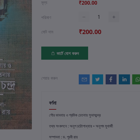
মূল্য
₹200.00
পরিমাণ
₹200.00
মোট দাম
কার্টে যোগ করুন
শেয়ার করুন
বর্ণনা
পৌর ভাবনায় ও শ্রমিক চেতনায় সুভাষচন্দ্র
তথ্য সংকলনে : অনুপ চট্টোপাধ্যায় • অনুপম মুখার্জী
সম্পাদনা : ড. পূরবী রায়