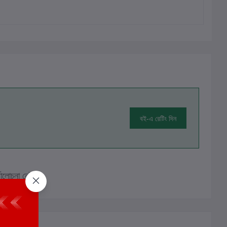
বই-এ রেটিং দিন
ালোচনা নেই