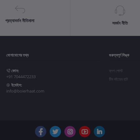
প্রত্যাবর্তন নীতিমালা
সমর্থন নীতি
যোগাযোগের তথ্য
গুরুত্বপূর্ণ লিঙ্ক
ফোন:
ব্লগ পোস্ট
+91 7044472233
টিম বইয়ের হাট
ইমেইল:
info@boierhaat.com