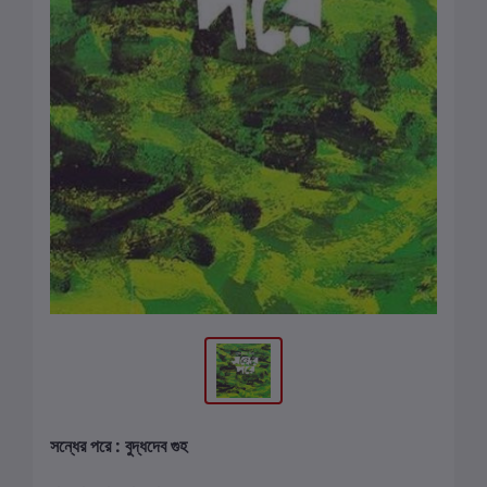
সন্ধের পরে : বুদ্ধদেব গুহ