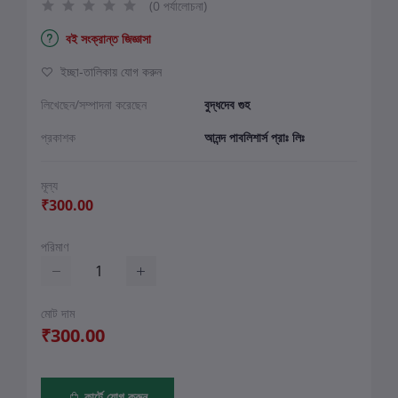
(0 পর্যালোচনা)
বই সংক্রান্ত জিজ্ঞাসা
ইচ্ছা-তালিকায় যোগ করুন
লিখেছেন/সম্পাদনা করেছেন
বুদ্ধদেব গুহ
প্রকাশক
আনন্দ পাবলিশার্স প্রাঃ লিঃ
মূল্য
₹300.00
পরিমাণ
মোট দাম
₹300.00
কার্টে যোগ করুন