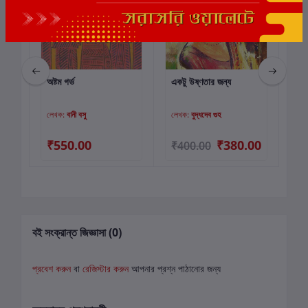
অষ্টম গর্ভ
একটু উষ্ণতার জন্য
শ্র
কার্টে যোগ করুন
কার্টে যোগ করুন
লেখক:
বানী বসু
লেখক:
বুদ্ধদেব গুহ
লে
₹550.00
₹380.00
₹
₹400.00
বই সংক্রান্ত জিজ্ঞাসা (0)
প্রবেশ করুন
বা
রেজিস্টার করুন
আপনার প্রশ্ন পাঠানোর জন্য