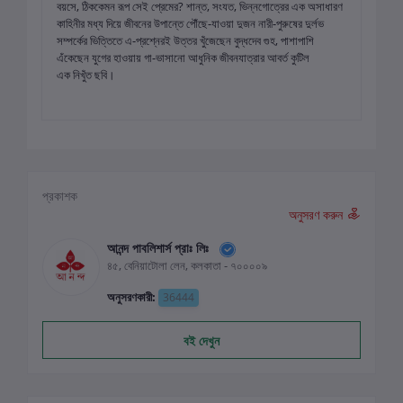
বয়সে, ঠিককেমন রূপ সেই প্রেমের? শান্ত, সংযত, ভিন্নগোত্রের এক অসাধারণ
কাহিনীর মধ্য দিয়ে জীবনের উপান্তে পৌঁছে-যাওয়া দুজন নারী-পুরুষের দুর্লভ
সম্পর্কের ভিত্তিতে এ-প্রশ্নেরই উত্তর খুঁজেছেন বুদ্ধদেব গুহ, পাশাপাশি
এঁকেছেন যুগের হাওয়ায় গা-ভাসানো আধুনিক জীবনযাত্রার আবর্ত কুটিল
এক নিখুঁত ছবি।
প্রকাশক
অনুসরণ করুন
আনন্দ পাবলিশার্স প্রাঃ লিঃ
৪৫, বেনিয়াটোলা লেন, কলকাতা - ৭০০০০৯
অনুসরণকারী:
36444
বই দেখুন