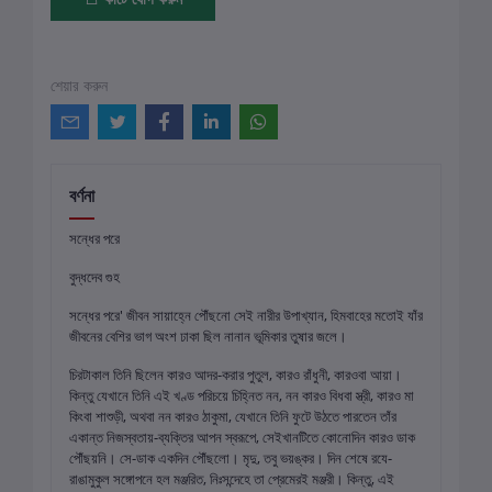
শেয়ার করুন
বর্ণনা
সন্ধের পরে
বুদ্ধদেব গুহ
সন্ধের পরে' জীবন সায়াহ্নে পৌঁছনো সেই নারীর উপাখ্যান, হিমবাহের মতোই যাঁর
জীবনের বেশির ভাগ অংশ ঢাকা ছিল নানান ভূমিকার তুষার জলে।
চিরটাকাল তিনি ছিলেন কারও আদর-করার পুতুল, কারও রাঁধুনী, কারওবা আয়া।
কিন্তু যেখানে তিনি এই খণ্ড পরিচয়ে চিহ্নিত নন, নন কারও বিধবা স্ত্রী, কারও মা
কিংবা শাশুড়ী, অথবা নন কারও ঠাকুমা, যেখানে তিনি ফুটে উঠতে পারতেন তাঁর
একান্ত নিজস্বতায়-ব্যক্তির আপন স্বরূপে, সেইখানটিতে কোনোদিন কারও ডাক
পৌঁছয়নি। সে-ডাক একদিন পৌঁছলো। মৃদু, তবু ভয়ঙ্কর। দিন শেষে রযে-
রাঙামুকুল সঙ্গোপনে হল মঞ্জরিত, নিঃসন্দেহে তা প্রেমেরই মঞ্জরী। কিন্তু, এই