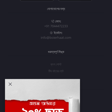
যোগাযোগের তথ্য
ফোন:
+91 7044472233
ইমেইল:
info@boierhaat.com
গুরুত্বপূর্ণ লিঙ্ক
ব্লগ পোস্ট
টিম বইয়ের হাট
আমার অ্যাকাউন্ট
প্রবেশ করুন
অর্ডার ইতিহাস
আমার ইচ্ছাগুলি