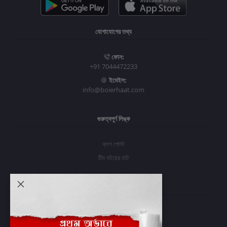
যোগাযোগের তথ্য
ফোন:
+91 7044472233
ইমেইল:
info@boierhaat.com
গুরুত্বপূর্ণ লিঙ্ক
ব্লগ পোস্ট
টিম বইয়ের হাট
আমার অ্যাকাউন্ট
প্রবেশ করুন
অর্ডার ইতিহাস