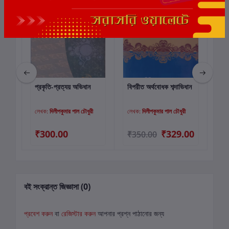
ছাড়
6%
প্রকৃতি-প্রত্যয় অভিধান
বিপরীত অর্থবোধক শব্দাভিধান
বাং
কার্টে যোগ করুন
কার্টে যোগ করুন
ভূম
১৮
লেখক:
দিলীপকুমার পাল চৌধুরী
লেখক:
দিলীপকুমার পাল চৌধুরী
লে
00
₹300.00
₹329.00
₹
₹350.00
বই সংক্রান্ত জিজ্ঞাসা (0)
প্রবেশ করুন
বা
রেজিস্টার করুন
আপনার প্রশ্ন পাঠানোর জন্য