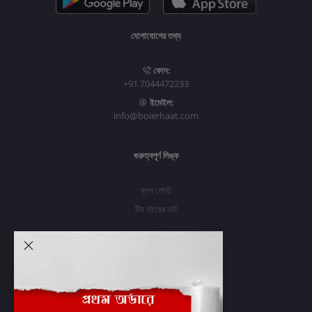
যোগাযোগের তথ্য
ফোন:
+91 7044472233
ইমেইল:
info@boierhaat.com
গুরুত্বপূর্ণ লিঙ্ক
ব্লগ পোস্ট
টিম বইয়ের হাট
আমার অ্যাকাউন্ট
প্রবেশ করুন
অর্ডার ইতিহাস