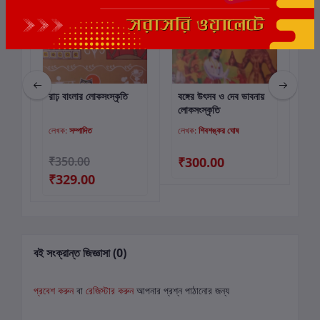
রাঢ় বাংলার লোকসংস্কৃতি
বঙ্গের উৎসব ও দেব ভাবনায়
বঙ্গ
কার্টে যোগ করুন
কার্টে যোগ করুন
লোকসংস্কৃতি
লেখক:
সম্পাদিত
লেখক:
শিবশঙ্কর ঘোষ
লে
00
₹350.00
₹300.00
₹
₹329.00
বই সংক্রান্ত জিজ্ঞাসা (0)
প্রবেশ করুন
বা
রেজিস্টার করুন
আপনার প্রশ্ন পাঠানোর জন্য