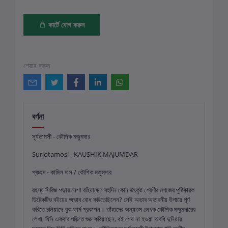
কার্টে যোগ করুন
শেয়ার করুন
বর্ণনা
সূর্যতামসী - কৌশিক মজুমদার
Surjotamosi - KAUSHIK MAJUMDAR
প্ৰচ্ছদ - কামিল দাস / কৌশিক মজুমদার
রহস্য সিরিজ পড়ার নেশা রহিয়াছে? বহুদিন কোন উৎকৃষ্ট শ্রেণীর মগজের পুষ্টিকারক
ডিটেকটিভ বইয়ের অভাব বোধ করিতেছিলেন? সেই অভাব অভাবনীয় উপায়ে পূর্ণ
করিতে চলিয়াছে বুক ফার্ম প্রকাশন। তাঁহাদের অন্যতম লেখক কৌশিক মজুমদারের
লেখা যিনি একবার পড়িতে শুরু করিয়াছেন, বই শেষ না হওয়া অবধি দুনিয়ার