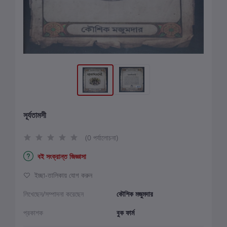
সূর্যতামসী
(0 পর্যালোচনা)
বই সংক্রান্ত জিজ্ঞাসা
ইচ্ছা-তালিকায় যোগ করুন
লিখেছেন/সম্পাদনা করেছেন
কৌশিক মজুমদার
প্রকাশক
বুক ফার্ম