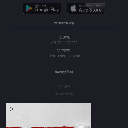
যোগাযোগের তথ্য
ফোন:
+91 7044472233
ইমেইল:
info@boierhaat.com
গুরুত্বপূর্ণ লিঙ্ক
ব্লগ পোস্ট
টিম বইয়ের হাট
আমার অ্যাকাউন্ট
প্রবেশ করুন