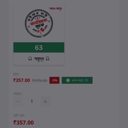
আরও জানুন
63
সমৃদ্ধ
মূল্য
₹357.00
₹375.00
-5%
ক্লাব পয়েন্ট: 25
পরিমাণ
মোট দাম
₹357.00