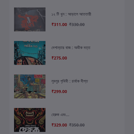
১২ টি খুন : আড়ালে আততায়ী
₹311.00
₹330.00
দেশান্তার বাজ : অভীক দত্ত
₹275.00
লুবলুর পৃথিবী : চার্বাক দীপ্ত
₹299.00
হেরুক এবং...
₹329.00
₹350.00