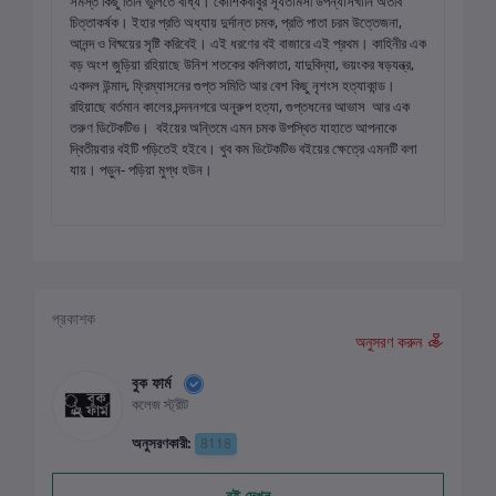
সমস্ত কিছু তিনি ভুলিতে বাধ্য। কৌশিকবাবুর সূর্যতামসী উপন্যাসখানি অতীব
চিত্তাকর্ষক। ইহার প্রতি অধ্যায় দুর্দান্ত চমক, প্রতি পাতা চরম উত্তেজনা,
আনন্দ ও বিষ্ময়ের সৃষ্টি করিবেই। এই ধরণের বই বাজারে এই প্রথম। কাহিনীর এক
বড় অংশ জুড়িয়া রহিয়াছে উনিশ শতকের কলিকাতা, যাদুবিদ্যা, ভয়ংকর ষড়যন্ত্র,
একদল উন্মাদ, ফ্রিম্যাসনের গুপ্ত সমিতি আর বেশ কিছু নৃশংস হত্যাকান্ড।
রহিয়াছে বর্তমান কালের চন্দননগরে অনূরুপ হত্যা, গুপ্তধনের আভাস আর এক
তরুণ ডিটেকটিভ। বইয়ের অন্তিমে এমন চমক উপস্থিত যাহাতে আপনাকে
দ্বিতীয়বার বইটি পড়িতেই হইবে। খুব কম ডিটেকটিভ বইয়ের ক্ষেত্রে এমনটি বলা
যায়। পড়ুন- পড়িয়া মুগ্ধ হউন।
প্রকাশক
অনুসরণ করুন
বুক ফার্ম
কলেজ স্ট্রীট
অনুসরণকারী:
8118
বই দেখুন