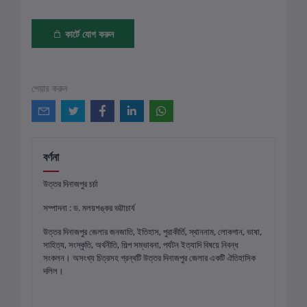
কার্টে যোগ করুন
শেয়ার করুন
বর্ণনা
উত্তর দিনাজপুর চর্চা
সম্পাদনা : ড. মলয়শঙ্কর ভট্টাচার্য
উত্তর দিনাজপুর জেলার জনজাতি, ইতিহাস, পুরাকীর্তি, স্থাননাম, লোকগান, ভাষা,
সাহিত্য, সংস্কৃতি, অর্থনীতি, শিল্প সম্ভাবনা, পর্যটন ইত্যাদি বিষয়ে নিবন্ধ
সংকলন। অসংখ্য চিত্রসহ গ্রন্থটি উত্তর দিনাজপুর জেলার একটি ঐতিহাসিক
দলিল।