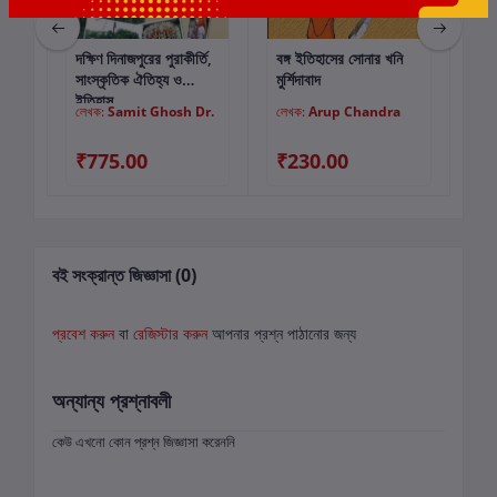
দক্ষিণ দিনাজপুরের পুরাকীর্তি,
বঙ্গ ইতিহাসের সোনার খনি
রাঙ
কার্টে যোগ করুন
কার্টে যোগ করুন
সাংস্কৃতিক ঐতিহ্য ও
মুর্শিদাবাদ
ইতিহাস
kar
লেখক:
Samit Ghosh Dr.
লেখক:
Arup Chandra
লে
₹775.00
₹230.00
₹5
বই সংক্রান্ত জিজ্ঞাসা (0)
প্রবেশ করুন
বা
রেজিস্টার করুন
আপনার প্রশ্ন পাঠানোর জন্য
অন্যান্য প্রশ্নাবলী
কেউ এখনো কোন প্রশ্ন জিজ্ঞাসা করেননি