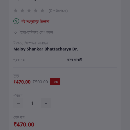
(0 পর্যালোচনা)
বই সংক্রান্ত জিজ্ঞাসা
ইচ্ছা-তালিকায় যোগ করুন
লিখেছেন/সম্পাদনা করেছেন
Maloy Shankar Bhattacharya Dr.
প্রকাশক
অমর ভারতী
মূল্য
₹470.00
₹500.00
-6%
পরিমাণ
মোট দাম
₹470.00