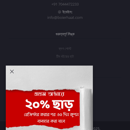
+91 7044472233
ইমেইল:
info@boierhaat.com
গুরুত্বপূর্ণ লিঙ্ক
ব্লগ পোস্ট
টিম বইয়ের হাট
আমার অ্যাকাউন্ট
প্রবেশ করুন
অর্ডার ইতিহাস
আমার ইচ্ছাগুলি
অর্ডার ট্র্যাকিং
Boier Haat™ | © All rights reserved 2025.