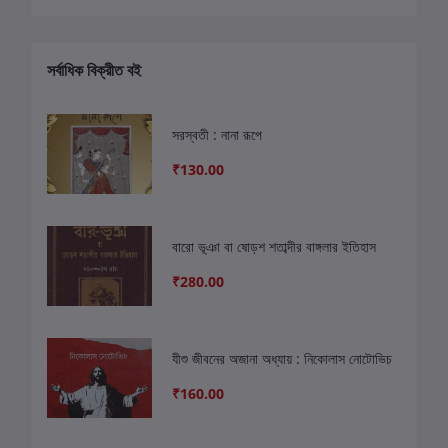
সর্বাধিক বিক্রীত বই
সরস্বতী : নানা রূপে
₹130.00
বারো ভূঞা বা ষোড়শ শতাব্দীর বাঙ্গলার ইতিহাস
₹280.00
যীশু জীবনের অজানা অধ্যায় : নিকোলাস নোটোভিচ
₹160.00