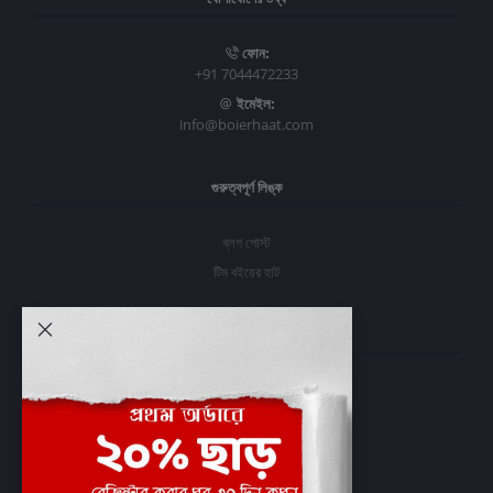
ফোন:
+91 7044472233
ইমেইল:
info@boierhaat.com
গুরুত্বপূর্ণ লিঙ্ক
ব্লগ পোস্ট
টিম বইয়ের হাট
আমার অ্যাকাউন্ট
প্রবেশ করুন
অর্ডার ইতিহাস
আমার ইচ্ছাগুলি
অর্ডার ট্র্যাকিং