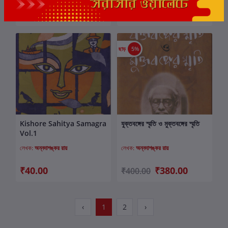
₹150.00
₹70.00
ছাড়
5%
Kishore Sahitya Samagra
যুক্তবঙ্গের স্মৃতি ও মুক্তবঙ্গের স্মৃতি
কার্টে যোগ করুন
কার্টে যোগ করুন
Vol.1
লেখক:
অন্নদাশঙ্কর রায়
লেখক:
অন্নদাশঙ্কর রায়
₹40.00
₹380.00
₹400.00
‹
1
2
›