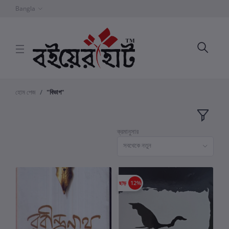
Bangla
হোম পেজ
"বিভাগ"
ক্রমানুসার
সবথেকে নতুন
ছাড়
12%