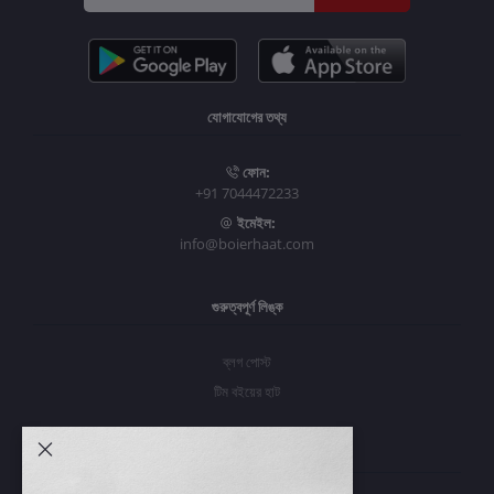
যোগাযোগের তথ্য
ফোন:
+91 7044472233
ইমেইল:
info@boierhaat.com
গুরুত্বপূর্ণ লিঙ্ক
ব্লগ পোস্ট
টিম বইয়ের হাট
আমার অ্যাকাউন্ট