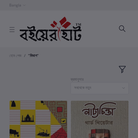
Bangla
হোম পেজ
"বিভাগ"
ক্রমানুসার
সবথেকে নতুন