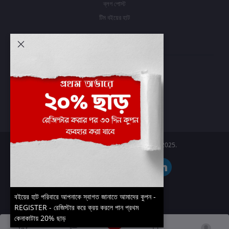
ব্লগ পোস্ট
টিম বইয়ের হাট
আমার অ্যাকাউন্ট
প্রবেশ করুন
অর্ডার ইতিহাস
আমার ইচ্ছাগুলি
অর্ডার ট্র্যাকিং
Boier Haat™ | © All rights reserved 2025.
বইয়ের হাট পরিবারে আপনাকে স্বাগত জানাতে আমাদের কুপন -
REGISTER - রেজিস্টার করে ক্রয় করলে পান প্রথম
কেনাকাটায় 20% ছাড়