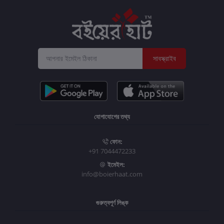
সাবস্ক্রাইব
যোগাযোগের তথ্য
ফোন:
+91 7044472233
ইমেইল:
info@boierhaat.com
গুরুত্বপূর্ণ লিঙ্ক