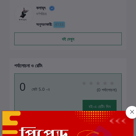
কলাভৃৎ
বর্ণপরিচয়
অনুসরণকারী:
4133
বই দেখুন
পর্যালোচনা ও রেটিং
0
মোট 5.0 -এ
(0 পর্যালোচনা)
বই-এ রেটিং দিন
এই বইয়ের জন্য এখনও কোন পর্যালোচনা নেই