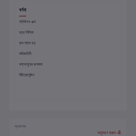
বর্ণনা
সলিউশন এক্স
বড়ো পিসিমা
রাম শ্যাম যদু
কবিকাহিনী
বল্লভপুরের রূপকথা
বিচিত্রানুষ্ঠান
প্রকাশক
অনুসরণ করুন