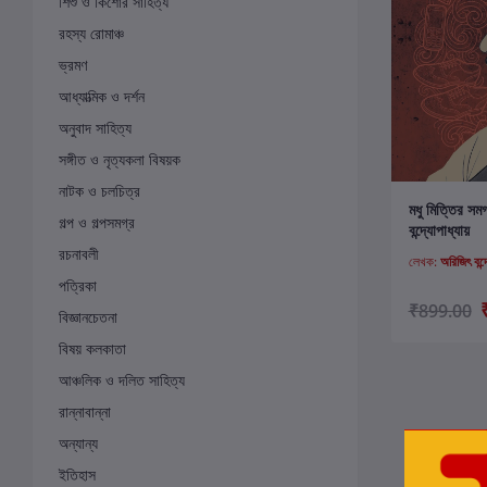
শিশু ও কিশোর সাহিত্য
রহস্য রোমাঞ্চ
ভ্রমণ
আধ্যাত্মিক ও দর্শন
অনুবাদ সাহিত্য
সঙ্গীত ও নৃত্যকলা বিষয়ক
নাটক ও চলচিত্র
ক
মধু মিত্তির সম
গল্প ও গল্পসমগ্র
বন্দ্যোপাধ্যায়
রচনাবলী
লেখক:
অরিজিৎ বন্দ
পত্রিকা
₹899.00
বিজ্ঞানচেতনা
বিষয় কলকাতা
আঞ্চলিক ও দলিত সাহিত্য
রান্নাবান্না
অন্যান্য
ইতিহাস