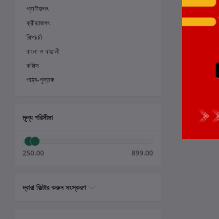
প্রাণীজগৎ
ক্রীড়াজগৎ
শিল্পচর্চা
বাংলা ও বাঙালী
কমিক্স
পাঠ্য-পুস্তক
মূল্য পরিসীমা
250.00
899.00
দ্বারা ফিল্টার করুন সংস্করণ