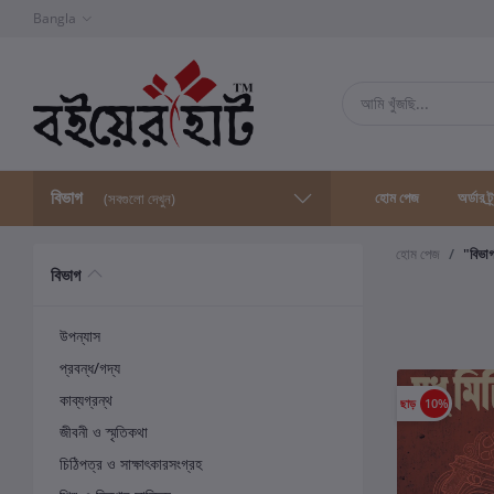
Bangla
বিভাগ
হোম পেজ
অর্ডার ট্
(সবগুলো দেখুন)
হোম পেজ
"বিভা
বিভাগ
উপন্যাস
প্রবন্ধ/গদ্য
কাব্যগ্রন্থ
ছাড়
10%
জীবনী ও স্মৃতিকথা
চিঠিপত্র ও সাক্ষাৎকারসংগ্রহ