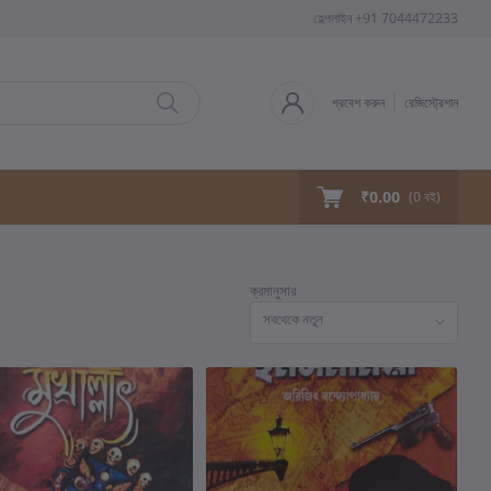
হেল্পলাইন
+91 7044472233
প্রবেশ করুন
রেজিস্ট্রেশান
₹0.00
(
0
বই)
ক্রমানুসার
সবথেকে নতুন