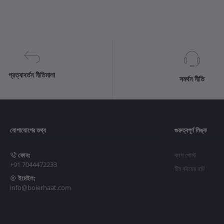
প্রত্যাবর্তন নীতিমালা
সমর্থন নীতি
যোগাযোগের তথ্য
গুরুত্বপূর্ণ লিঙ্ক
ফোন:
ব্লগ পোস্ট
+91 7044472233
টিম বইয়ের হাট
ইমেইল:
info@boierhaat.com