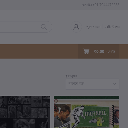
হেল্পলাইন
+91 7044472233
প্রবেশ করুন
রেজিস্ট্রেশান
₹0.00
(
0
বই)
ক্রমানুসার
সবথেকে নতুন