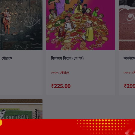
ার্টে যোগ করুন
কার্টে যোগ করুন
: সৌরাংশু
ফিসফাস কিচেন (১ম পর্ব)
আনইভেন ব
লেখক:
সৌরাংশু
লেখক:
সৌ
₹225.00
₹299