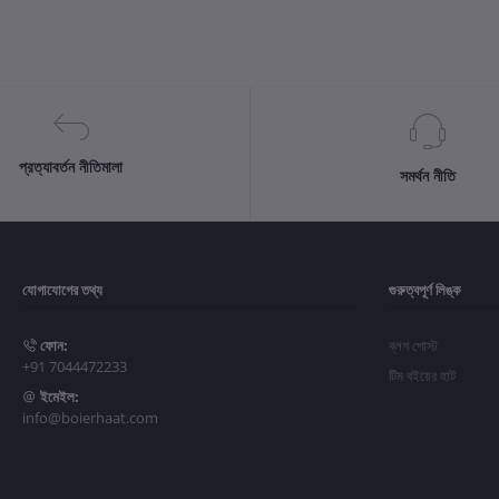
প্রত্যাবর্তন নীতিমালা
সমর্থন নীতি
যোগাযোগের তথ্য
গুরুত্বপূর্ণ লিঙ্ক
ফোন:
ব্লগ পোস্ট
+91 7044472233
টিম বইয়ের হাট
ইমেইল:
info@boierhaat.com