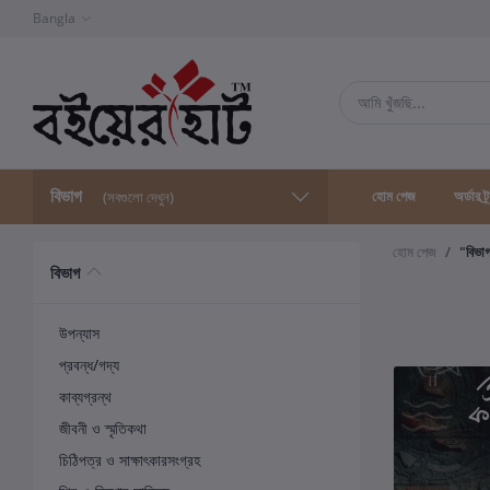
Bangla
বিভাগ
হোম পেজ
অর্ডার ট্
(সবগুলো দেখুন)
হোম পেজ
"বিভা
বিভাগ
উপন্যাস
প্রবন্ধ/গদ্য
কাব্যগ্রন্থ
জীবনী ও স্মৃতিকথা
চিঠিপত্র ও সাক্ষাৎকারসংগ্রহ