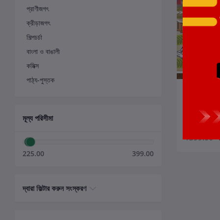
প্রাণীজগৎ
ক্রীড়াজগৎ
শিল্পচর্চা
বাংলা ও বাঙালী
কমিক্স
পাঠ্য-পুস্তক
ক
ময়দানি স্ক্র্যাপবুক
লেখক:
সৌরাংশু
মূল্য পরিসীমা
₹399.00
225.00
399.00
দ্বারা ফিল্টার করুন সংস্করণ