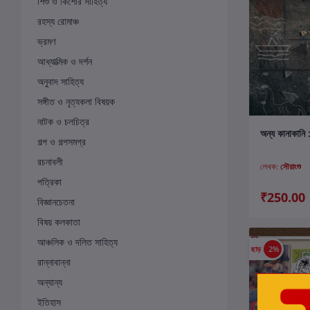
শিশু ও কিশোর সাহিত্য
রহস্য রোমাঞ্চ
ভ্রমণ
আধ্যাত্মিক ও দর্শন
অনুবাদ সাহিত্য
সঙ্গীত ও নৃত্যকলা বিষয়ক
নাটক ও চলচিত্র
ক
অন্য‌ কানাকানি 
গল্প ও গল্পসমগ্র
রচনাবলী
লেখক:
সৌরাংশু
পত্রিকা
₹250.00
বিজ্ঞানচেতনা
বিষয় কলকাতা
আঞ্চলিক ও দলিত সাহিত্য
ছাড়
2%
রান্নাবান্না
অন্যান্য
ইতিহাস