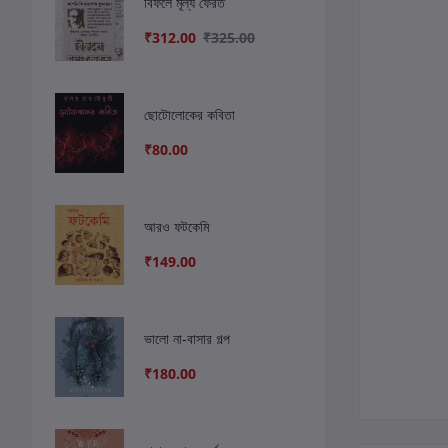
বিফলে মূল্য ফেরত
₹312.00
₹325.00
ছোটোলোকের কবিতা
₹80.00
আরও ফটকেমি
₹149.00
ভালো না-বাসার গল্প
₹180.00