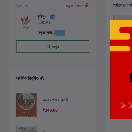
পর্যালোচনা ও
প্রকাশক
অনুসরণ করুন
সৃষ্টিসুখ
Kolkata
0
অনুসরণকারী:
8922
বই দেখুন
সর্বাধিক বিক্রীত বই
সংশ্লিষ্ট বই
অনন্ত পথের যাত্রী
₹249.00