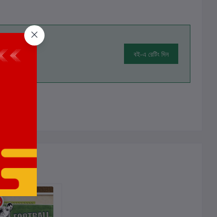
বই-এ রেটিং দিন
ালোচনা নেই
%