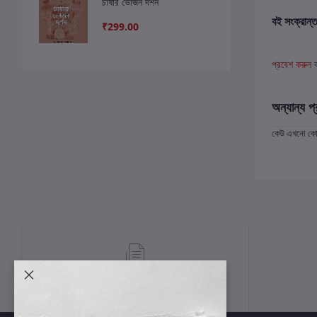
চাষার ভোজন দর্শন
বই সংক্রান্ত
₹299.00
প্রবেশ করুন
অন্যান্য প্
কেউ এখনো কোন 
শর্তাবলী