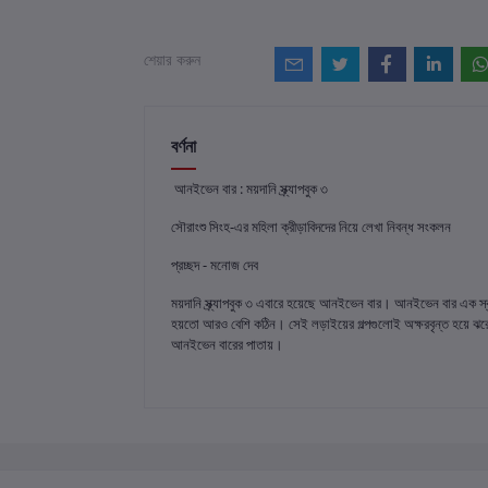
শেয়ার করুন
বর্ণনা
আনইভেন বার : ময়দানি স্ক্র্যাপবুক ৩
সৌরাংশু সিংহ-এর মহিলা ক্রীড়াবিদদের নিয়ে লেখা নিবন্ধ সংকলন
প্রচ্ছদ - মনোজ দেব
ময়দানি স্ক্র্যাপবুক ৩ এবারে হয়েছে আনইভেন বার। আনইভেন বার এক স্
হয়তো আরও বেশি কঠিন। সেই লড়াইয়ের গল্পগুলোই অক্ষরবৃন্ত হয়ে ঝরে পড়েছ
আনইভেন বারের পাতায়।