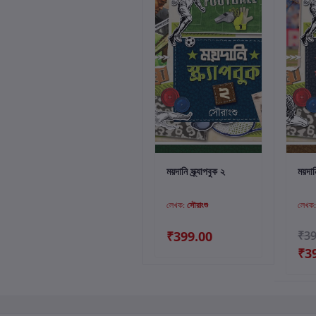
কার্টে যোগ করুন
ময়দানি স্ক্র্যাপবুক ২
ময়দানি
লেখক:
সৌরাংশু
লেখক
₹399.00
₹39
₹3