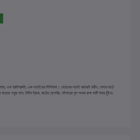
বপ্ন, এক প্রতিশ্রুতি, এক লড়াইয়ের লিপিগাথা। মেয়েদের লড়াই বরাবরই কঠিন, খেলার মাঠে
ে সবুজ ঘাস, টার্টান ট্রাক, কাঠের ফ্লোরিং, সাঁতারের পুল অথবা রুক্ষ মাটি পাথর চুঁইয়ে