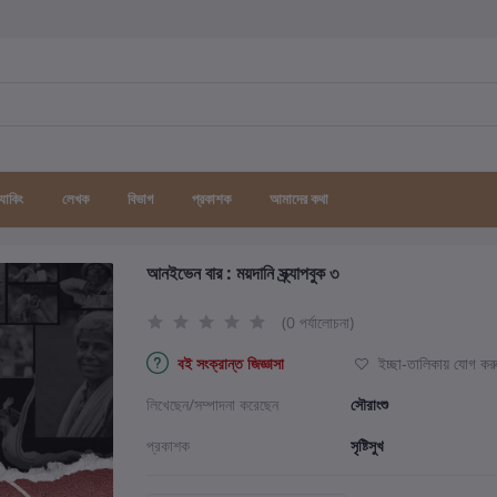
র্যাকিং
লেখক
বিভাগ
প্রকাশক
আমাদের কথা
আনইভেন বার : ময়দানি স্ক্র্যাপবুক ৩
(0 পর্যালোচনা)
বই সংক্রান্ত জিজ্ঞাসা
ইচ্ছা-তালিকায় যোগ কর
লিখেছেন/সম্পাদনা করেছেন
সৌরাংশু
প্রকাশক
সৃষ্টিসুখ