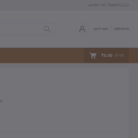
হেল্পলাইন
+91 7044472233
প্রবেশ করুন
রেজিস্ট্রেশান
₹0.00
(
0
বই)
ুন