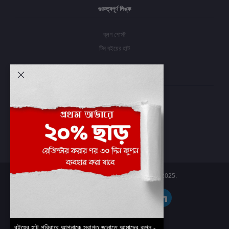
গুরুত্বপূর্ণ লিঙ্ক
ব্লগ পোস্ট
টিম বইয়ের হাট
আমার অ্যাকাউন্ট
প্রবেশ করুন
অর্ডার ইতিহাস
আমার ইচ্ছাগুলি
অর্ডার ট্র্যাকিং
Boier Haat™ | © All rights reserved 2025.
বইয়ের হাট পরিবারে আপনাকে স্বাগত জানাতে আমাদের কুপন -