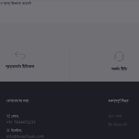
প্রশ্ন জিজ্ঞাসা করেননি
প্রত্যাবর্তন নীতিমালা
সমর্থন নীতি
যোগাযোগের তথ্য
গুরুত্বপূর্ণ লিঙ্ক
ফোন:
ব্লগ পোস্ট
+91 7044472233
টিম বইয়ের হাট
ইমেইল:
info@boierhaat.com