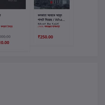
কার্টে যোগ করুন
কার্টে যোগ করুন
প
কলকাতা আমাকে আমূল
পালটে দিয়েছে / What
Must Be Said
:
কল্যাণ মৈত্র
লেখক:
শুভরঞ্জন দাশগুপ্ত
000.00
₹250.00
10.00