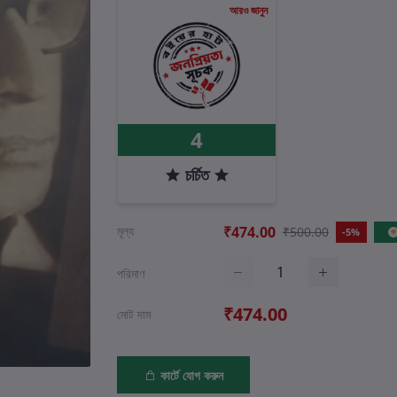
আরও জানুন
4
চর্চিত
মূল্য
₹474.00
₹500.00
-5%
পরিমাণ
₹474.00
মোট দাম
কার্টে যোগ করুন