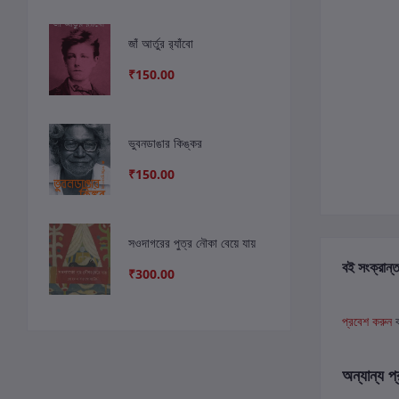
জাঁ আর্তুর র‍্যাঁবো
₹150.00
ভুবনডাঙার কিঙ্কর
₹150.00
সওদাগরের পুত্র নৌকা বেয়ে যায়
বই সংক্রান্ত
₹300.00
প্রবেশ করুন
অন্যান্য প্