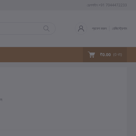
হেল্পলাইন
+91 7044472233
প্রবেশ করুন
রেজিস্ট্রেশান
₹0.00
(
0
বই)
ুন