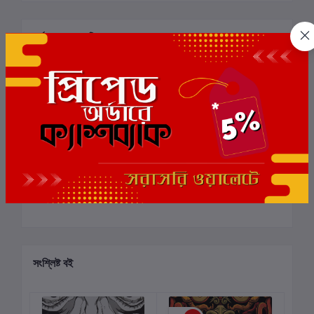
পর্যালোচনা ও রেটিং
0
মোট 5.0 -এ
(0 পর্যালোচনা)
বই-এ রেটিং দিন
এই বইয়ের জন্য এখনও কোন পর্যালোচনা নেই
সংশ্লিষ্ট বই