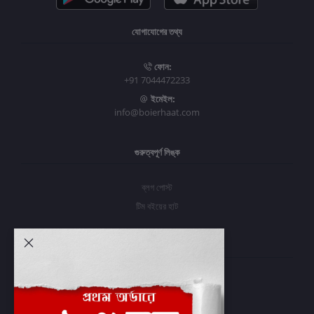
যোগাযোগের তথ্য
ফোন:
+91 7044472233
ইমেইল:
info@boierhaat.com
গুরুত্বপূর্ণ লিঙ্ক
ব্লগ পোস্ট
টিম বইয়ের হাট
আমার অ্যাকাউন্ট
প্রবেশ করুন
অর্ডার ইতিহাস