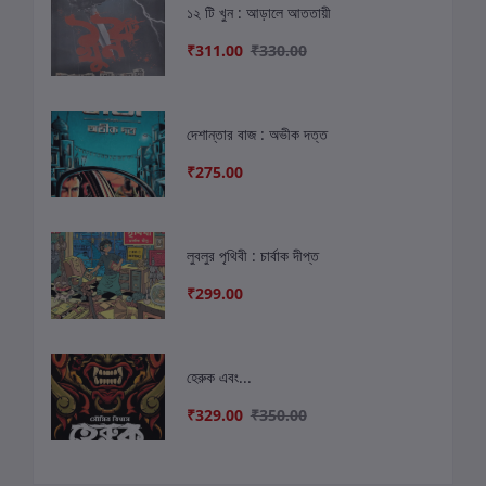
১২ টি খুন : আড়ালে আততায়ী
₹311.00
₹330.00
দেশান্তার বাজ : অভীক দত্ত
₹275.00
লুবলুর পৃথিবী : চার্বাক দীপ্ত
₹299.00
হেরুক এবং...
₹329.00
₹350.00