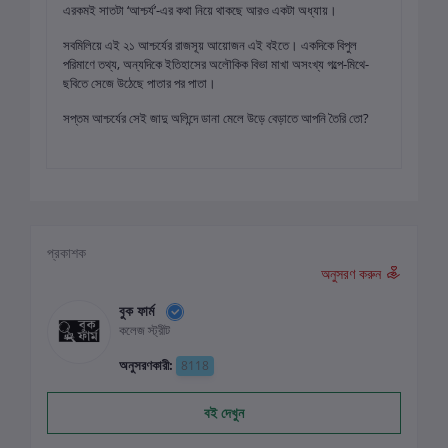
এরকমই সাতটা ‘আশ্চর্য’-এর কথা নিয়ে থাকছে আরও একটা অধ্যায়।
সবমিলিয়ে এই ২১ আশ্চর্যের রাজসূয় আয়োজন এই বইতে। একদিকে বিপুল
পরিমাণে তথ্য, অন্যদিকে ইতিহাসের অলৌকিক বিভা মাখা অসংখ্য গল্পে-মিথে-
ছবিতে সেজে উঠেছে পাতার পর পাতা।
সপ্তম আশ্চর্যের সেই জাদু অলিন্দে ডানা মেলে উড়ে বেড়াতে আপনি তৈরি তো?
প্রকাশক
অনুসরণ করুন
বুক ফার্ম
কলেজ স্ট্রীট
অনুসরণকারী:
8118
বই দেখুন