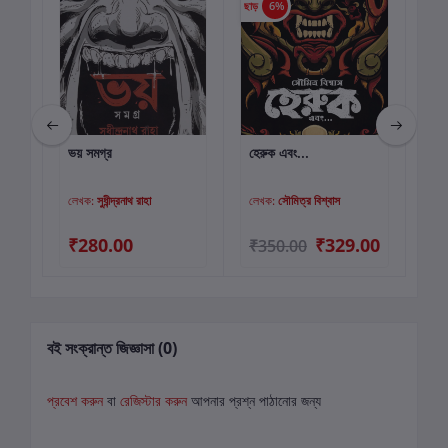
ছাড়
6%
ভয় সমগ্র
হেরুক এবং...
মান
কার্টে যোগ করুন
কার্টে যোগ করুন
লেখক:
সুধীন্দ্রনাথ রাহা
লেখক:
সৌমিত্র বিশ্বাস
লে
00
₹280.00
₹329.00
₹
₹350.00
বই সংক্রান্ত জিজ্ঞাসা (0)
প্রবেশ করুন
বা
রেজিস্টার করুন
আপনার প্রশ্ন পাঠানোর জন্য