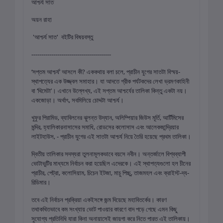
আশ্চর্য সাত
অয়ন রাহা
'আশ্চর্য সাত' বইটির বিষয়বস্তু
----------------------------------------
‘সপ্তম আশ্চর্য’ আসলে কী? এককথায় বলা চলে, প্রাচীন যুগের সাতটা বিস্ময়-
স্থাপত্যের এক উজ্জ্বল সমাহার। যা আদতে গ্রীক পর্যটকদের লেখা ভ্রমণকাহিনী
বা ‘থিমেটা’। এখানে উল্লেখ্য, এই সপ্তম আশ্চর্যের তালিকা কিন্তু একটা নয়।
একজোড়া। অর্থাৎ, সবমিলিয়ে চোদ্দটা আশ্চর্য।
খুফুর পিরামিড, ব্যাবিলনের ঝুলন্ত উদ্যান, অলিম্পিয়ার জিউস মূর্তি, আর্টিমিসের
মন্দির, হ্যালিকারনাসাসের সমাধি, রোডসের কলোসাস এবং আলেকজান্দ্রিয়ার
লাইটহাউস, - প্রাচীন যুগের এই সাতটা আশ্চর্য নিয়ে তৈরি হয়েছে প্রথম তালিকা।
দ্বিতীয় তালিকার সদস্যরা তুলনামূলকভাবে বয়সে নবীন। অন্তর্জালে বিশ্বব্যাপী
ভোটাভুটির মাধ্যমে নির্বাচন করা হয়েছিল এদেরকে। এই স্থাপত্যগুলো হল চীনের
প্রাচীর, পেট্রা, কলোসিয়াম, চিচেন ইটজা, মাচু পিচ্চু, তাজমহল এবং ক্রাইস্ট-দ্য-
রিডিমার।
তবে এই নির্বাচন প্রক্রিয়া একইসঙ্গে জন্ম দিয়েছে মহাবিতর্কের। কারণ
তথাকথিতভাবে কম সংখ্যায় ভোট পাওয়ার কারণে বাদ পড়ে গেছে এমন কিছু
সুযোগ্য প্রতিনিধি যারা কিনা অনায়াসেই জায়গা করে নিতে পারত এই তালিকায়।