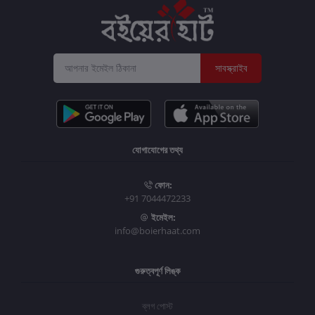
সাবস্ক্রাইব
যোগাযোগের তথ্য
ফোন:
+91 7044472233
ইমেইল:
info@boierhaat.com
গুরুত্বপূর্ণ লিঙ্ক
ব্লগ পোস্ট