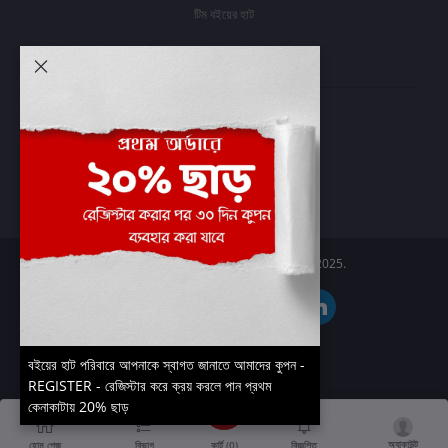
টিম বইয়ের হাট
আমার অ্যাকাউন্ট
প্রবেশ করুন
অর্ডার ইতিহাস
আমার ইচ্ছাগুলি
অর্ডার ট্র্যাকিং
Boier Haat™ | © All rights reserved 2025.
বইয়ের হাট পরিবারে আপনাকে স্বাগত জানাতে আমাদের কুপন -
REGISTER - রেজিস্টার করে ক্রয় করলে পান প্রথম
কেনাকাটায় 20% ছাড়
অ্যাকাউন্ট
কার্ট (
0
)
হোম পেজ
বিভাগ
বিজ্ঞপ্তি