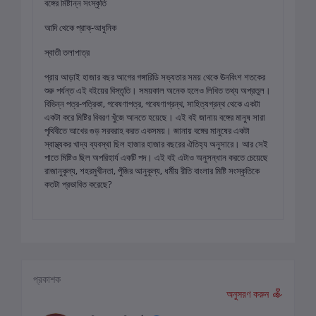
বঙ্গের মিষ্টান্ন সংস্কৃতি
আদি থেকে প্রাক্-আধুনিক
স্বাতী তলাপাত্র
প্রায় আড়াই হাজার বছর আগের গঙ্গারিডি সভ্যতার সময় থেকে ঊনবিংশ শতকের
শুরু পর্যন্ত এই বইয়ের বিস্তৃতি। সময়কাল অনেক হলেও লিখিত তথ্য অপ্রতুল।
বিভিন্ন পত্র-পত্রিকা, গবেষণাপত্র, গবেষণাগ্রন্থ, সাহিত্যগ্রন্থ থেকে একটা
একটা করে মিষ্টির বিবরণ খুঁজে আনতে হয়েছে। এই বই জানায় বঙ্গের মানুষ সারা
পৃথিবীতে আখের গুড় সরবরাহ করত একসময়। জানায় বঙ্গের মানুষের একটা
স্বাস্থ্যকর খাদ্য ব্যবস্থা ছিল হাজার হাজার বছরের ঐতিহ্য অনুসারে। আর সেই
পাতে মিষ্টিও ছিল‌ অপরিহার্য একটি পদ। এই বই এটাও অনুসন্ধান করতে চেয়েছে
রাজানুকূল্য, শহরমুখীনতা, পুঁজির আনুকূল্য, ধর্মীয় রীতি বাংলার মিষ্টি সংস্কৃতিকে
কতটা প্রভাবিত করেছে?
প্রকাশক
অনুসরণ করুন