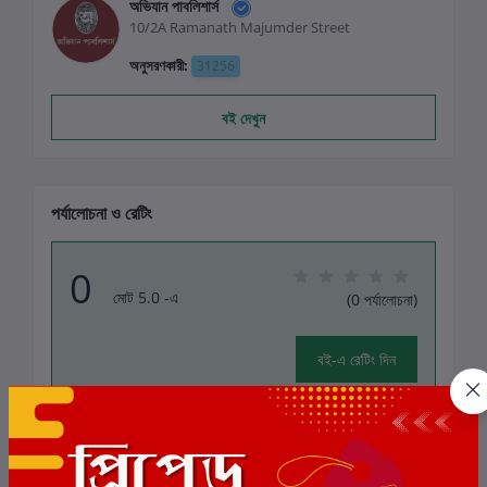
অভিযান পাবলিশার্স
10/2A Ramanath Majumder Street
অনুসরণকারী:
31256
বই দেখুন
পর্যালোচনা ও রেটিং
0
মোট 5.0 -এ
(0 পর্যালোচনা)
বই-এ রেটিং দিন
এই বইয়ের জন্য এখনও কোন পর্যালোচনা নেই