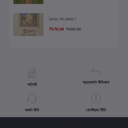
চৈতন্য শেষ কোথায় ?
₹570.00
₹600.00
প্রত্যাবর্তন নীতিমালা
শর্তাবলী
সমর্থন নীতি
গোপনীয়তা নীতি