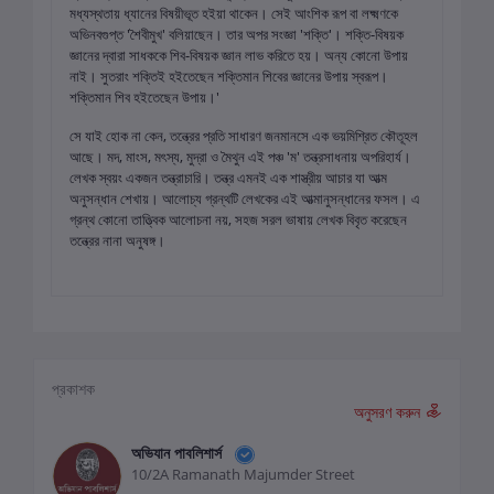
মধ্যস্থতায় ধ্যানের বিষয়ীভূত হইয়া থাকেন। সেই আংশিক রূপ বা লক্ষ্মণকে
অভিনবগুপ্ত 'শৈবীমুখ' বলিয়াছেন। তার অপর সংজ্ঞা 'শক্তি'। শক্তি-বিষয়ক
জ্ঞানের দ্বারা সাধককে শিব-বিষয়ক জ্ঞান লাভ করিতে হয়। অন্য কোনো উপায়
নাই। সুতরাং শক্তিই হইতেছেন শক্তিমান শিবের জ্ঞানের উপায় স্বরূপ।
শক্তিমান শিব হইতেছেন উপায়।'
সে যাই হোক না কেন, তন্ত্রের প্রতি সাধারণ জনমানসে এক ভয়মিশ্রিত কৌতূহল
আছে। মদ, মাংস, মৎস্য, মুদ্রা ও মৈথুন এই পঞ্চ 'ম' তন্ত্রসাধনায় অপরিহার্য।
লেখক স্বয়ং একজন তন্ত্রাচারি। তন্ত্র এমনই এক শাস্ত্রীয় আচার যা আত্ম
অনুসন্ধান শেখায়। আলোচ্য গ্রন্থটি লেখকের এই আত্মানুসন্ধানের ফসল। এ
গ্রন্থ কোনো তাত্ত্বিক আলোচনা নয়, সহজ সরল ভাষায় লেখক বিবৃত করেছেন
তন্ত্রের নানা অনুষঙ্গ।
প্রকাশক
অনুসরণ করুন
অভিযান পাবলিশার্স
10/2A Ramanath Majumder Street