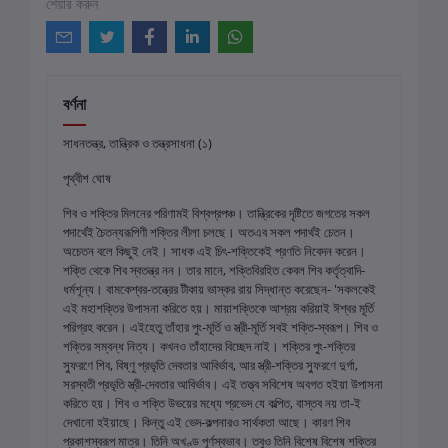
শেয়ার করুন
বর্ণনা
সাধনতন্ত্র, তান্ত্রিক ও তন্ত্রসাধনা (১)
পৃথ্বীশ ঘোষ
শিব ও শক্তির মিলনের পরিণামই বিশ্বপ্রপঞ্চ। তান্ত্রিকের দৃষ্টিতে জগতের সকল
পদার্থেই চৈতন্যরূপিণী শক্তির লীলা চলছে। অতএব সকল পদার্থই চেতন।
অচেতন বলে কিছুই নেই। সাধক এই চিৎ-শক্তিকেই প্রণতি নিবেদন করেন।
শক্তি থেকে শিব স্বতন্ত্র নন। তার মানে, শক্তিবিরহিত কেবল শিব কর্তৃত্বাদি-
ধর্মশূন্য। বামকেশ্বর-তন্ত্রের টীকায় ভাস্কর রায় সিদ্ধান্ত করেছেন- 'সকলকেই
এই মহাশক্তির উপাসনা করিতে হয়। মায়াশক্তিকে আশ্রয় করিয়াই ঈশ্বর মূর্তি
পরিগ্রহ করেন। এইহেতু তাঁহার পুং-মূর্তি ও স্ত্রী-মূর্তি সবই শক্তি-স্বরূপ। শিব ও
শক্তির সম্বন্ধ নিত্য। কখনও তাঁহাদের বিচ্ছেদ নাই। শক্তির পুং-শক্তির
স্ফুরণে শিব, বিষ্ণু প্রভৃতি দেবতার আবির্ভাব, আর স্ত্রী-শক্তির স্ফুরণে দুর্গা,
সরস্বতী প্রভৃতি স্ত্রী-দেবতার আবির্ভাব। এই তত্ত্ব সবিশেষ অবগত হইয়া উপাসনা
করিতে হয়। শিব ও শক্তি উভয়ের মধ্যে প্রভেদ যে কল্পিত, বাস্তব নয় তা-ই
দেখানো হইয়াছে। কিন্তু এই ভেদ-কল্পনারও সার্থকতা আছে। কারণ শিব
প্রকাশস্বরূপ মাত্র। তিনি অখণ্ড পূর্ণস্বভাব। তবুও তিনি বিশেষ বিশেষ শক্তির