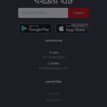
সাবস্ক্রাইব
যোগাযোগের তথ্য
ফোন:
+91 7044472233
ইমেইল:
info@boierhaat.com
গুরুত্বপূর্ণ লিঙ্ক
ব্লগ পোস্ট
টিম বইয়ের হাট