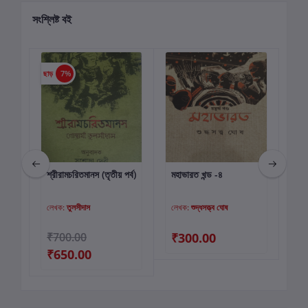
সংশ্লিষ্ট বই
ছাড়
7%
ছাড়
্ব)
শ্রীরামচরিতমানস (তৃতীয় পর্ব)
মহাভারত খন্ড -৪
মহা
কার্টে যোগ করুন
কার্টে যোগ করুন
লেখক:
তুলসীদাস
লেখক:
শুদ্ধসত্ত্ব ঘোষ
লে
00
₹700.00
₹300.00
₹3
₹650.00