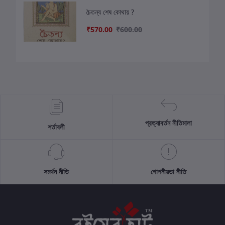
চৈতন্য শেষ কোথায় ?
₹570.00
₹600.00
প্রত্যাবর্তন নীতিমালা
শর্তাবলী
সমর্থন নীতি
গোপনীয়তা নীতি