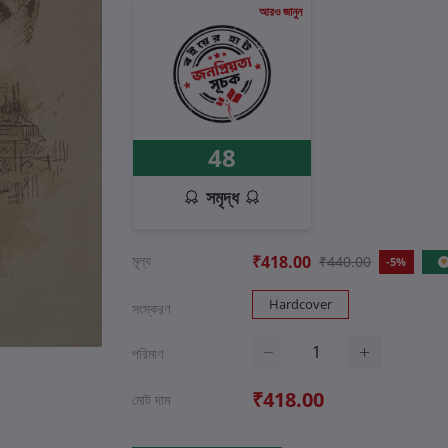
আরও জানুন
48
সমৃদ্ধ
মূল্য
₹418.00
₹440.00
-5%
Hardcover
সংস্করণ
পরিমাণ
₹418.00
মোট দাম