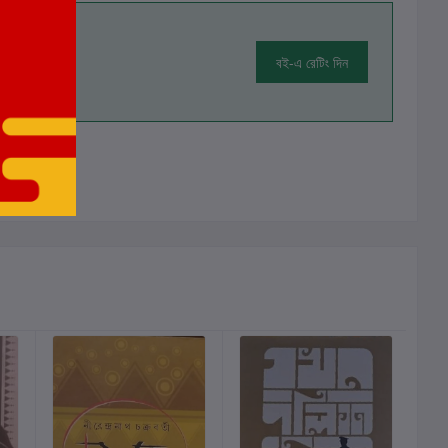
বই-এ রেটিং দিন
ালোচনা নেই