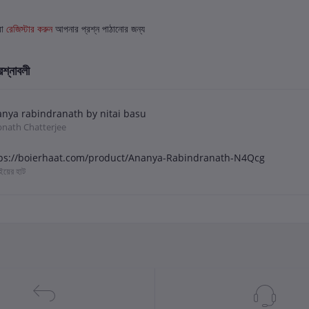
বা
রেজিস্টার করুন
আপনার প্রশ্ন পাঠানোর জন্য
রশ্নাবলী
nya rabindranath by nitai basu
bnath Chatterjee
ps://boierhaat.com/product/Ananya-Rabindranath-N4Qcg
বইয়ের হাট