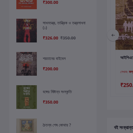
₹300.00
সাধনতন্ত্র, তান্ত্রিক ও তন্ত্রসাধনা
(১)
₹326.00
₹350.00
কার্টে যোগ করুন
কার্টে যোগ করুন
কার
আত্মজীবনী : মহর্ষি
চেনা গ্রাম অচেনা মানুষ
আইপিএসে
শয়তানের বাইবেল
দেবেন্দ্রনাথ ঠাকুর
₹200.00
লেখক:
দেবেন্দ্রনাথ ঠাকুর
লেখক:
আনসারউদ্দিন
লেখক:
কল্
₹350.00
₹200.00
₹250
বঙ্গের মিষ্টান্ন সংস্কৃতি
₹350.00
চৈতন্য শেষ কোথায় ?
বই সংক্রান্ত