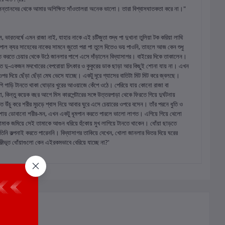
য সন্তানদের থেকে আমার অশিক্ষিত সাঁওতালরা অনেক ভালো। তারা বিশ্বাসঘাতকতা করে না।"
, ভারতবর্ষে এমন রাজা নাই, যাহার নাকে এই চটিজুতা শুদ্ধ পা দুখানা তুলিয়া টক করিয়া লাথি
্সিপাল ক্যর সাহেবের নাকের সামনে জুতো পরা পা তুলে দিতেও ভয় পাওনি, তাহলে আজ কেন শুধু
রতে করতে চেয়ার থেকে উঠে জানলার পাশে এসে দাঁড়ালেন বিদ্যাসাগর। বাইরের দিকে তাকালেন।
 ফেরত দু-একজন মদখোরের বেপরোয়া চিৎকার ও কুকুরের ডাক ছাড়া আর কিছুই শোনা যায় না। এখন
র ওপর দিয়ে ছেঁড়া ছেঁড়া মেঘ ভেসে যাচ্ছে। একটু দূরে গ্যাসের বাতিটা মিট মিট করে জ্বলছে।
 বগি গাড়ি টানতে থাকা ঘোড়ার খুরের আওয়াজে কেঁপে ওঠে। পেরিয়ে যায় কোনো রাজা বা
, কিন্তু কয়েক বছর আগে মিস কারপেন্টারের সঙ্গে উত্তরপাড়া থেকে ফিরতে গিয়ে দুর্ঘটনায়
 উঁচু করে শরীর মুচড়ে শ্বাস নিয়ে আবার ঘুরে এসে চেয়ারের ওপরে বসেন। তাঁর পরনে ধুতি ও
শায় ডোবানো শরীর-মন, এখন একটু ধূমপান করতে পারলে ভালো লাগত। এগিয়ে গিয়ে থেলো
তামাক জমিয়ে সেই তামাকে আগুন ধরিয়ে হুঁকোয় মুখ লাগিয়ে টানতে থাকেন। ধোঁয়া ছাড়তে
ি কল্পনাই করতে পারেননি। বিদ্যাসাগর তাকিয়ে দেখেন, খোলা জানলার ভিতর দিয়ে ঘরের
্জীভূত ধোঁয়াগুলো কেন এইরকমভাবে বেরিয়ে যাচ্ছে না?'