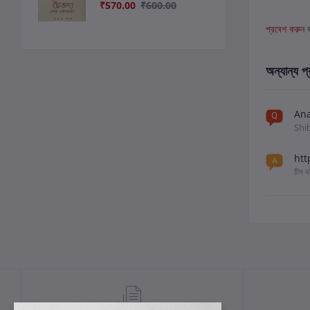
₹570.00
₹600.00
প্রবেশ করুন
অন্যান্য প্
Ana
Shi
htt
টিম 