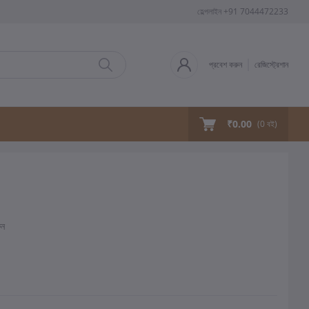
হেল্পলাইন
+91 7044472233
প্রবেশ করুন
রেজিস্ট্রেশান
₹0.00
(
0
বই)
ুন