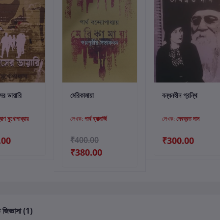
্টে যোগ করুন
কার্টে যোগ করুন
কার্টে যোগ করুন
র ডায়ারি
মেরিকামায়া
বন্ধনহীন গ্রন্থি
যাণ মুখোপাধ্যায়
লেখক:
পার্থ ব্যানার্জি
লেখক:
দেবব্রত দাস
.00
₹400.00
₹300.00
₹380.00
 জিজ্ঞাসা (1)