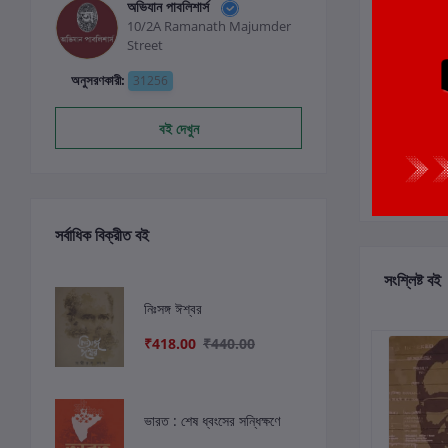
অভিযান পাবলিশার্স
10/2A Ramanath Majumder
0
Street
অনুসরণকারী:
31256
বই দেখুন
সর্বাধিক বিক্রীত বই
সংশ্লিষ্ট বই
নিঃসঙ্গ ঈশ্বর
₹418.00
₹440.00
ভারত : শেষ ধ্বংসের সন্ধিক্ষণে