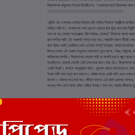
বিদ্যাসাগর ঋজুভাবে উত্তর দিয়েছিলেন, "তোমাদের মতো বিত্তবান আর্
::::::::::::::::::::::::::::::::::::::::::::::::::::::::::::::::::::::::::::::::::::
'তুমিই তো একসময় তোমার বিখ্যাত চটি দেখিয়ে শিবনাথ শাস্ত্রীকে বলেছিলে
মারিতে পারি না। অপমানের শোধ তুলতে চেয়ারে বসে হিন্দু কলেজের প্রিন
হাত-পা নয়, সমস্ত অন্তরাত্মা কেঁপে উঠছে তোমার?' নিজেকে প্রশ্ন ক
রাত দশটার পরই এই অঞ্চলটা শান্ত হয়ে যায়, প্রেমচাঁদ বড়াল স্ট্রিট
রাত প্রায় একটা, চারদিকে নেমে এসেছে সম্পূর্ণ নৈঃশব্দ্য, আকাশের চাঁদে
দিনের বেলায় এই অঞ্চল মানুষের কোলাহলে ডুবে থাকে। টাঙা, ল্যান্ডো,
জমিদারের পালকি। বিদ্যাসাগর ঘোড়ার গাড়ি বা পালকি চড়তে পছন্দ করেন না
পড়েছিলেন, তারপর থেকেই হেঁটে চলাফেরা কমে গেছে ওঁর। বিদ্যাসাগর হাত
একটা উড়নি। কপালে আনুভূমিক ভাঁজ। ধূমপান করতে ভালোবাসেন, হতা
ইকো খালি করে নতুন জল ভরলেন। কঞ্চির মধ্যে ছোট্ট গুলি রেখে ওপরে 
থাকেন। ধোঁয়ায় ভরে যায় ঘর। জীবনে কখনও এই রকম দুঃসময় আসবে, তিন
মধ্যের পাক খেতে থাকা ধোঁয়া বেরিয়ে যাচ্ছে। মনে হল, আমার জীবনের পুঞ
 রেটিং