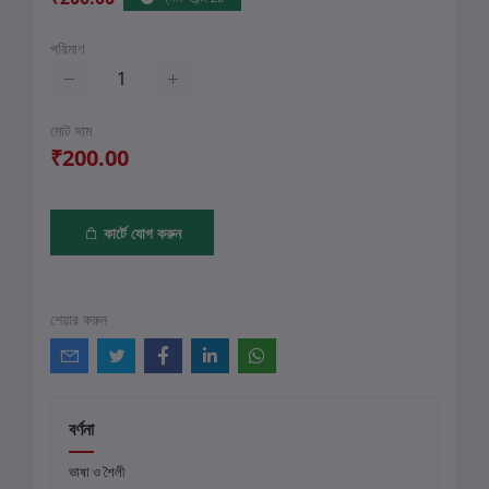
পরিমাণ
মোট দাম
₹200.00
কার্টে যোগ করুন
শেয়ার করুন
বর্ণনা
ভাষা ও শৈলী