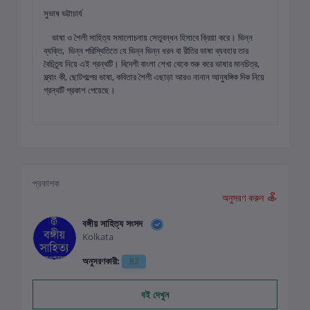
সুভাষ ভট্টাচার্য
ভাষা ও শৈলী সাহিত্য সমালোচনায় সেতুবন্ধন হিসাবে ক্রিয়া করে। ভিন্ন
ব্যক্তি, ভিন্ন পরিস্থিতিতে যে ভিন্ন ভিন্ন ধরন বা রীতির ভাষা ব্যবহার তার
বৈচিত্র্য নিয়ে এই গ্রন্থটি। বিদেশী বাংলা শেখা থেকে শুরু করে ভাষার মানচিত্র,
স্ল্যাং কী, ছোটগল্পের ভাষা, কবিতার শৈলী এছাড়া আরও নানান আনুষঙ্গিক দিক নিয়ে
গ্রন্থটি প্রকাশ পেয়েছে।
প্রকাশক
অনুসরণ করুন
বঙ্গীয় সাহিত্য সংসদ
Kolkata
অনুসরণকারী:
82
বই দেখুন