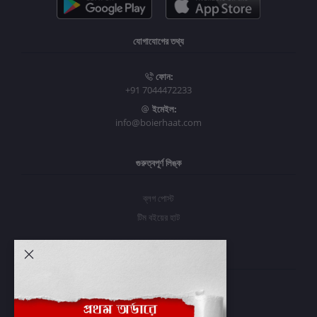
যোগাযোগের তথ্য
ফোন:
+91 7044472233
ইমেইল:
info@boierhaat.com
গুরুত্বপূর্ণ লিঙ্ক
ব্লগ পোস্ট
টিম বইয়ের হাট
আমার অ্যাকাউন্ট
প্রবেশ করুন
অর্ডার ইতিহাস