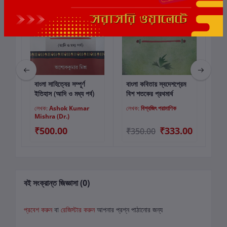
ছাড়
5%
ছাড়
বাংলা সাহিত্যের সম্পূর্ণ
বাংলা কবিতায় স্বদেশপ্রেম
ভা
কার্টে যোগ করুন
কার্টে যোগ করুন
ইতিহাস (আদি ও মধ্য পর্ব)
বিশ শতকের প্রথমার্ধ
লেখক:
Ashok Kumar
লেখক:
বিশ্বজিৎ পরামাণিক
লে
Mishra (Dr.)
₹500.00
₹333.00
₹350.00
₹4
বই সংক্রান্ত জিজ্ঞাসা (0)
প্রবেশ করুন
বা
রেজিস্টার করুন
আপনার প্রশ্ন পাঠানোর জন্য