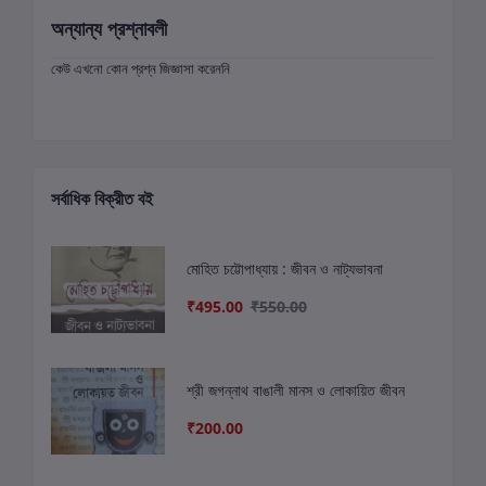
অন্যান্য প্রশ্নাবলী
কেউ এখনো কোন প্রশ্ন জিজ্ঞাসা করেননি
সর্বাধিক বিক্রীত বই
মোহিত চট্টোপাধ্যায় : জীবন ও নাট্যভাবনা
₹495.00
₹550.00
শ্রী জগন্নাথ বাঙালী মানস ও লোকায়িত জীবন
₹200.00