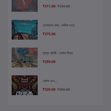
₹311.00
₹330.00
দেশান্তার বাজ : অভীক দত্ত
₹275.00
লুবলুর পৃথিবী : চার্বাক দীপ্ত
₹299.00
হেরুক এবং...
₹329.00
₹350.00