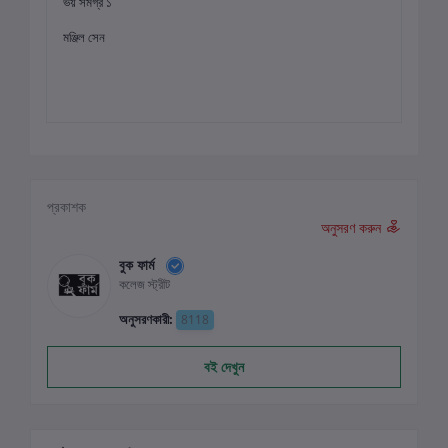
ভয় সমগ্র ১
মঞ্জিল সেন
প্রকাশক
অনুসরণ করুন
বুক ফার্ম
কলেজ স্ট্রীট
অনুসরণকারী:
8118
বই দেখুন