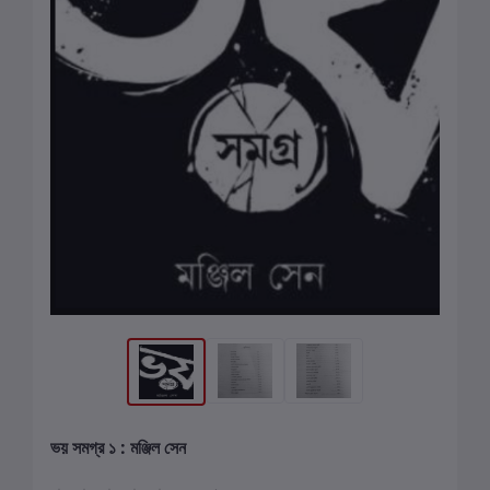
ভয় সমগ্র ১ : মঞ্জিল সেন