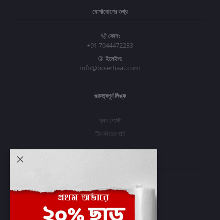
যোগাযোগের তথ্য
ফোন:
+91 7044472233
ইমেইল:
info@boierhaat.com
গুরুত্বপূর্ণ লিঙ্ক
ব্লগ পোস্ট
টিম বইয়ের হাট
আমার অ্যাকাউন্ট
প্রবেশ করুন
অর্ডার ইতিহাস
আমার ইচ্ছাগুলি