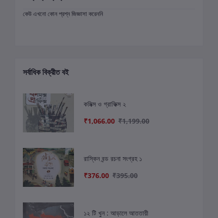
কেউ এখনো কোন প্রশ্ন জিজ্ঞাসা করেননি
সর্বাধিক বিক্রীত বই
কমিক্স ও গ্রাফিক্স ২
₹1,066.00
₹1,199.00
রাস্কিন বন্ড রচনা সংগ্রহ ১
₹376.00
₹395.00
১২ টি খুন : আড়ালে আততায়ী