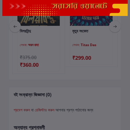
বিলয়বিন্দু
মৃত্যু সংকেত
তার
কার্টে যোগ করুন
কার্টে যোগ করুন
লেখক:
অয়ন রাহা
লেখক:
Titas Das
লে
00
₹375.00
₹299.00
₹
₹360.00
বই সংক্রান্ত জিজ্ঞাসা (0)
প্রবেশ করুন
বা
রেজিস্টার করুন
আপনার প্রশ্ন পাঠানোর জন্য
অন্যান্য প্রশ্নাবলী