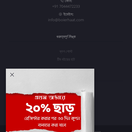
ফোন:
+91 7044472233
ইমেইল:
info@boierhaat.com
গুরুত্বপূর্ণ লিঙ্ক
ব্লগ পোস্ট
টিম বইয়ের হাট
আমার অ্যাকাউন্ট
প্রবেশ করুন
অর্ডার ইতিহাস
আমার ইচ্ছাগুলি
অর্ডার ট্র্যাকিং