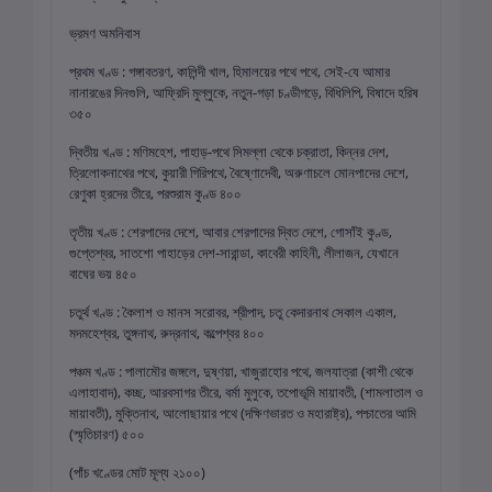
ভ্রমণ অমনিবাস
প্রথম খণ্ড : গঙ্গাবতরণ, কালিন্দী খাল, হিমালয়ের পথে পথে, সেই-যে আমার
নানারঙের দিনগুলি, আফ্রিদি মুল্লুকে, নতুন-গড়া চণ্ডীগড়ে, বিধিলিপি, বিষাদে হরিষ
৩৫০
দ্বিতীয় খণ্ড : মণিমহেশ, পাহাড়-পথে সিমল্লা থেকে চক্রাতা, কিন্নর দেশ,
ত্রিলোকনাথের পথে, কুয়ারী গিরিপথে, বৈষ্ণোদেবী, অরুণাচলে মোনপাদের দেশে,
রেণুকা হ্রদের তীরে, পরশুরাম কুণ্ড ৪০০
তৃতীয় খণ্ড : শেরপাদের দেশে, আবার শেরপাদের দ্বিত দেশে, গোসাঁই কুণ্ড,
গুপ্তেশ্বর, সাতশো পাহাড়ের দেশ-সারান্ডা, কাবেরী কাহিনী, লীলাজন, যেখানে
বাঘের ভয় ৪৫০
চতুর্থ খণ্ড : কৈলাশ ও মানস সরোবর, শ্রীপাদ, চতু কেদারনাথ সেকাল একাল,
মদমহেশ্বর, তুঙ্গনাথ, রুদ্রনাথ, কল্পেশ্বর ৪০০
পঞ্চম খণ্ড : পালামৌর জঙ্গলে, দুষ্ণয়া, খাজুরাহোর পথে, জলযাত্রা (কাশী থেকে
এলাহাবাদ), কচ্ছ, আরবসাগর তীরে, বর্মা মুলুকে, তপোভূমি মায়াবতী, (শামলাতাল ও
মায়াবতী), মুক্তিনাথ, আলোছায়ার পথে (দক্ষিণভারত ও মহারাষ্ট্র), পশ্চাতের আমি
(স্মৃতিচারণ) ৫০০
(পাঁচ খণ্ডের মোট মূল্য ২১০০)