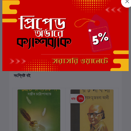
0
মোট 5.0 -এ
(0 পর্যালোচনা)
বই-এ রেটিং দিন
এই বইয়ের জন্য এখনও কোন পর্যালোচনা নেই
সংশ্লিষ্ট বই
ছাড়
9%
ছাড়