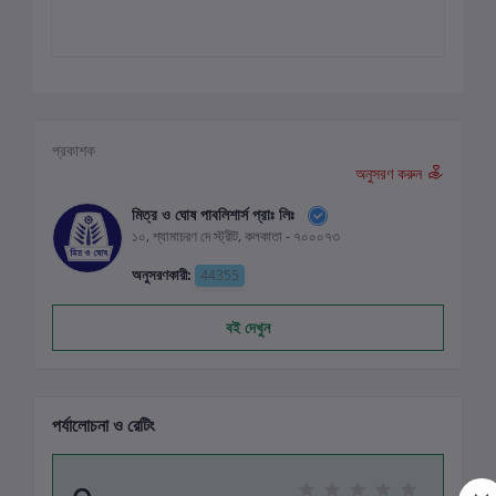
প্রকাশক
অনুসরণ করুন
মিত্র ও ঘোষ পাবলিশার্স প্রাঃ লিঃ
১০, শ্যামাচরণ দে স্ট্রীট, কলকাতা - ৭০০০৭৩
অনুসরণকারী:
44355
বই দেখুন
পর্যালোচনা ও রেটিং