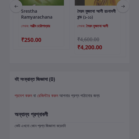
Srestha
সৈয়দ মুজতবা আলী রচনাবলী
U
কার্টে যোগ করুন
কার্টে যোগ করুন
Ramyarachana
খন্ড (১-১১)
M
SA
়
লেখক:
সঞ্জীব চট্টোপাধ্যায়
লেখক:
সৈয়দ মুজতবা আলী
লে
S
₹250.00
₹4,600.00
₹7
₹4,200.00
বই সংক্রান্ত জিজ্ঞাসা (0)
প্রবেশ করুন
বা
রেজিস্টার করুন
আপনার প্রশ্ন পাঠানোর জন্য
অন্যান্য প্রশ্নাবলী
কেউ এখনো কোন প্রশ্ন জিজ্ঞাসা করেননি