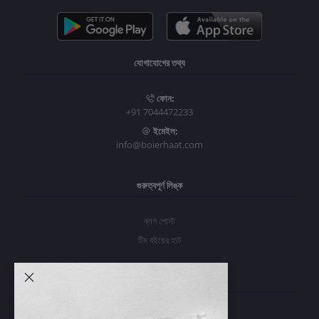
যোগাযোগের তথ্য
ফোন:
+91 7044472233
ইমেইল:
info@boierhaat.com
গুরুত্বপূর্ণ লিঙ্ক
ব্লগ পোস্ট
টিম বইয়ের হাট
আমার অ্যাকাউন্ট
প্রবেশ করুন