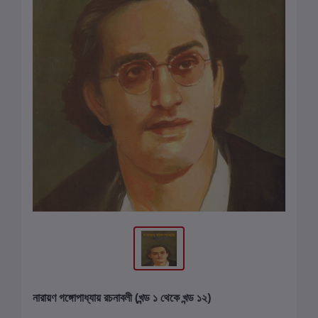
নারায়ণ গঙ্গোপাধ্যায় রচনাবলী (খন্ড ১ থেকে খন্ড ১২)