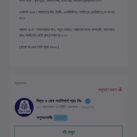
দশম খণ্ড : কৃষ্ণচূড়া, নির্জনশিখর, ছায়াতরী, কথাকবি রবীন্দ্রনাথ ৩০০
একাদশ খণ্ড : পদ্মপাতার দিন, ট্রফি, একজিবিশন, সাহিত্যে ছোটগল্প (১ম অংশ)
৪০০
দ্বাদশ খণ্ড : অমাবস্যার গান, নতুন তোরণ, স্রোতের সঙ্গে, কলধ্বনি, আলেয়ার
রাত, সাহিত্যে ছোট গল্প (শেষাংশ) ৫০০
(বারো খণ্ডের মোট মূল্য ৪৯৩০)
প্রকাশক
অনুসরণ করুন
মিত্র ও ঘোষ পাবলিশার্স প্রাঃ লিঃ
১০, শ্যামাচরণ দে স্ট্রীট, কলকাতা - ৭০০০৭৩
অনুসরণকারী:
44355
বই দেখুন