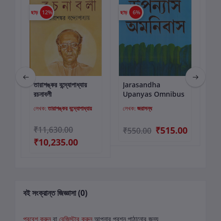
ছাড়
12%
ছাড়
6%
ছাড়
তারাশঙ্কর বন্দ্যোপাধ্যায়
Jarasandha
RA
কার্টে যোগ করুন
কার্টে যোগ করুন
 1
রচনাবলী
Upanyas Omnibus
P
লেখক:
তারাশঙ্কর বন্দ্যোপাধ্যায়
লেখক:
জরাসন্ধ
লে
₹11,630.00
₹515.00
₹550.00
₹4
₹10,235.00
বই সংক্রান্ত জিজ্ঞাসা (0)
প্রবেশ করুন
বা
রেজিস্টার করুন
আপনার প্রশ্ন পাঠানোর জন্য