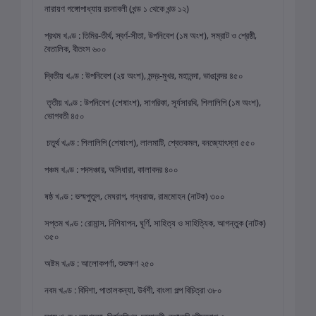
নারায়ণ গঙ্গোপাধ্যায় রচনাবলী (খন্ড ১ থেকে খন্ড ১২)
প্রথম খণ্ড : তিমির-তীর্থ, স্বর্ণ-সীতা, উপনিবেশ (১ম অংশ), সম্রাট ও শ্রেষ্ঠী,
বৈতালিক, বীতংস ৬০০
দ্বিতীয় খণ্ড : উপনিবেশ (২য় অংশ), মন্দ্র-মুখর, মহানন্দা, ভাঙাবন্দর ৪৫০
তৃতীয় খণ্ড : উপনিবেশ (শেষাংশ), সাগরিকা, সূর্যসারথি, শিলালিপি (১ম অংশ),
ভোগবতী ৪৫০
চতুর্থ খণ্ড : শিলালিপি (শেষাংশ), লালমাটি, শ্বেতকমল, বনজ্যোৎস্না ৫৫০
পঞ্চম খণ্ড : পদসঞ্চার, অসিধারা, কালাবদর ৪০০
ষষ্ঠ খণ্ড : ভস্মপুতুল, মেঘরাগ, গন্ধরাজ, রামমোহন (নাটক) ৩০০
সপ্তম খণ্ড : রোমান্স, নিশিযাপন, ঘূর্ণি, সাহিত্য ও সাহিত্যিক, আগন্তুক (নাটক)
৩৫০
অষ্টম খণ্ড : আলোকপর্ণা, শুভক্ষণ ২৫০
নবম খণ্ড : বিদিশা, পাতালকন্যা, উর্বশী, বাংলা গল্প বিচিত্রা ৩৮০