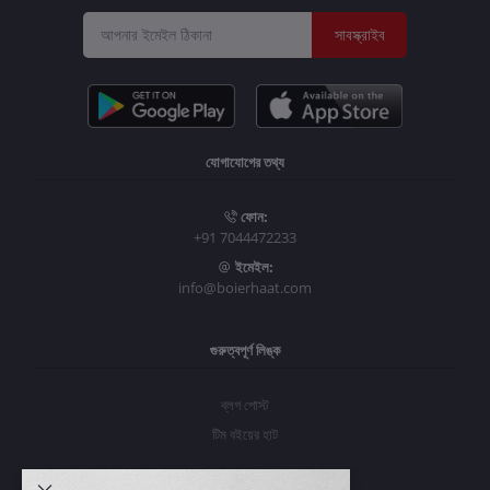
সাবস্ক্রাইব
যোগাযোগের তথ্য
ফোন:
+91 7044472233
ইমেইল:
info@boierhaat.com
গুরুত্বপূর্ণ লিঙ্ক
ব্লগ পোস্ট
টিম বইয়ের হাট