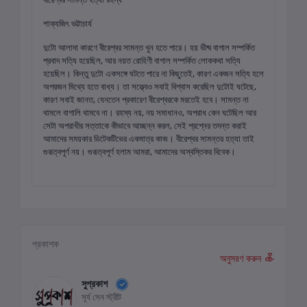
শাক্যজিৎ ভট্টাচার্য
দুটো আলাদা কারণে বীরেশ্বর সামন্ত খুন হতে পারে। হয় ভীষ্ম বাগাল সম্পর্কিত
প্রবাদ সত্যি হয়েছিল, আর নয়ত রোহিণী বাগাল সম্পর্কিত লোককথা সত্যি
হয়েছিল। কিন্তু দুটো একসঙ্গে ঘটতে পারে না কিছুতেই, কারণ একজন সত্যি হলে
অপরজন মিথ্যে হতে বাধ্য। তা সত্ত্বেও সবাই বিশ্বাস করেছিল দুটোই ঘটেছে,
কারণ সবাই জানত, যেনতেন প্রকারেণ বীরেশ্বরকে মরতেই হবে। সামন্ত না
থামলে বাগালি থামবে না। রহস্য নয়, নয় সমাধানও, অপরাধ কেন ঘটেছিল আর
সেটা অপরাধীর সত্তাকে কীভাবে আচ্ছন্ন করল, সেই প্রশ্নের তদন্ত করাই
আমাদের সময়কার ডিটেকটিভের একমাত্র কাজ। বীরেশ্বর সামন্তর হত্যা তাই
গুরূত্বপূর্ণ নয়। গুরূত্বপূর্ণ হলাম আমরা, আমাদের অস্বস্তিকর বিবেক।
প্রকাশক
অনুসরণ করুন
সুপ্রকাশ
সূর্য সেন স্ট্রীট