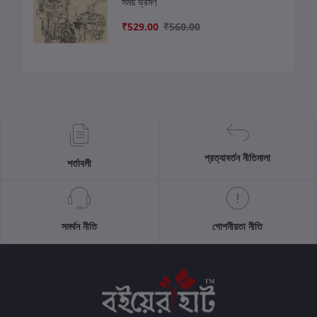
সময় ভ্রমণ
₹529.00
₹560.00
প্রত্যাবর্তন নীতিমালা
শর্তাবলী
সমর্থন নীতি
গোপনীয়তা নীতি