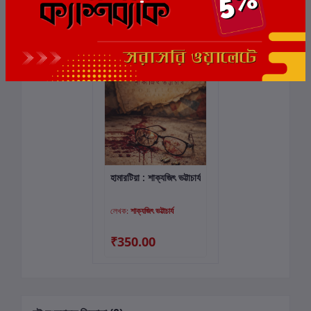
সংশ্লিষ্ট বই
হামারটিয়া : শাক্যজিৎ ভট্টাচার্য
কার্টে যোগ করুন
লেখক:
শাক্যজিৎ ভট্টাচার্য
₹350.00