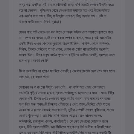
অন্য গাছ একটাও নেই। এক বর্ষাকালটা ছাড়া বাকি সময়টা পেশকে ইদানীং রঙও
ধরে না সেরকম। বৃষ্টির জল পেলে সেগুনপাতা জ্যান্ত হয়ে ওঠে নীচের জমিতে
এক-আধটা ঘাস গজায়, কিছু মাটিছোঁয়া লতাগুল্ম, কিছু ছোটো গাছ। বৃষ্টি না
থাকলে সবটা শুকনো, বিবর্ণ, ন্যাড়া।
সেগুন গাছ মাটি থেকে এত জল টানে যে অন্য উদ্ভিদ সেগুনবাগানে জন্মাতে পারে
না। পেশকের প্রথম চড়াই শেষ করলে পেশক চা বাগান, গ্রাম। ওই জায়গাটায়
একটা টিলার ওপরে পেশকের পুরোনো বাংলোটা ছিল। পারিলিং থেকে কালিম্পঙ,
সিকিম, তিব্বত যেদিকেই যাওয়া হোক, পেশক বাংলোটা যাত্রাবিরতির পছন্দসই
জায়গা ছিল। ফিকে সবুজ কাঠের পুরোনো বাড়িটাকে আমিও দেখেছি, স্বপ্নের মতো
মনে পড়ে। অথবা দেখিনি।
কিংবা চোখ দিয়ে না হলেও মন দিয়ে দেখেছি। কোথায় চোখের দেখা শেষ আর মনের
দেখা শুরু, কে বলতে পারে!
পেশকের বন বা বাংলো কিছুই এখন নেই। বন কাটা হয়ে গেছে কোনকালে,
বাংলোটা পুড়িয়ে দেওয়া হয়েছে প্রথম গোর্খাল্যান্ড আন্দোলনের সময়। অথচ দিব্যি
দেখতে পাই, টিলার ওপরে পেশকের সবুজ কাঠের বাংলো, তার সামনের ঘন বনের
মধ্য দিয়ে সরু পাকদণ্ডী তিস্তায় পৌঁছেছে। সেই পাকদণ্ডী দিয়ে হেঁটে যাচ্ছে
একের পর এক মাল বোঝাই খচ্চরের সারি, ভুটিয়া-নেপালি-শেরপা কুলির দল, মালের
বোঝায় ঝুঁকে পড়া। তার পিছনে কি সামনে ঘোড়ায় চেপে সাহেবদের দল,
অভিযাত্রী, রাজপুরুষ, সৈন্য, পবর্তারোহী। কে নেই সেখানে! জোসেফ ডাল্টন
হুকার, যিনি প্রথম দার্জিলিং আর সিকিমের গাছপালার দীর্ঘ তালিকা বানিয়েছিলেন;
এল এ ওয়াভেল, যিনি পায়ে হেঁটে সিকিম ও দার্জিলিং হিমালয়ের প্রায় সবকটা উঁচু