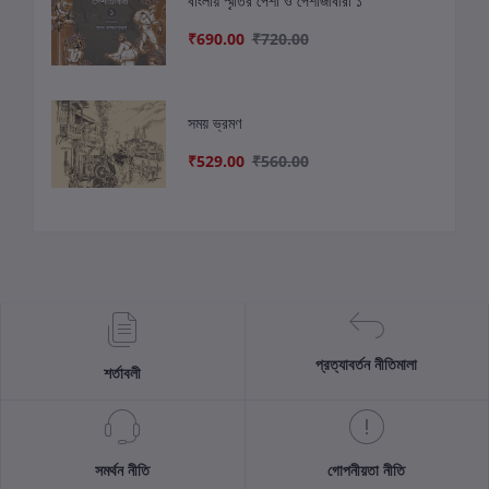
বাংলায় স্মৃতির পেশা ও পেশাজীবীরা ১
₹690.00
₹720.00
সময় ভ্রমণ
₹529.00
₹560.00
প্রত্যাবর্তন নীতিমালা
শর্তাবলী
সমর্থন নীতি
গোপনীয়তা নীতি