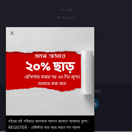
ব্লগ পোস্ট
টিম বইয়ের হাট
আমার অ্যাকাউন্ট
প্রবেশ করুন
অর্ডার ইতিহাস
আমার ইচ্ছাগুলি
অর্ডার ট্র্যাকিং
Boier Haat™ | © All rights reserved 2025.
বইয়ের হাট পরিবারে আপনাকে স্বাগত জানাতে আমাদের কুপন -
REGISTER - রেজিস্টার করে ক্রয় করলে পান প্রথম