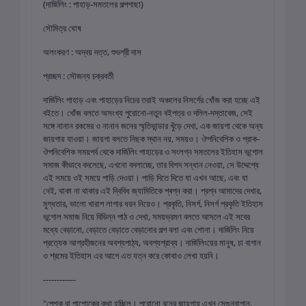
(দার্জিলিং : পাহাড়-সমতলের গল্পগাছা)
সৌমিত্র ঘোষ
অলংকরণ : অদ্বয় দত্ত, শুভশ্রী দাস
প্রচ্ছদ : সৌজন্য চক্রবর্তী
দার্জিলিং পাহাড় এবং পাহাড়ের নিচের তরাই অঞ্চলের নিসর্গের খোঁজ করা হচ্ছে এই
বইতে। খোঁজ বলতে অসংখ্য পুরোনো-নতুন বইপত্র ও দলিল-দস্তাবেজ, সেই
সঙ্গে নানান রকমের ও নানান জনের স্মৃতিভান্ডার খুঁড়ে দেখা, এক জায়গা থেকে অন্য
জায়গায় যাওয়া। জায়গা বলতে নিছক স্থান নয়, সময়ও। ঔপনিবেশিক ও প্রাক-
ঔপনিবেশিক সময়পর্ব থেকে দার্জিলিং পাহাড়ের ও সংলগ্ন সমতলের ইতিহাস ভূগোল
সমাজ কীভাবে বদলেছে, এখনো বদলাচ্ছে, তার বিশদ সন্ধান নেওয়া, সে উদ্দেশ্যে
এই সময়ে ওই সময়ে পাড়ি দেওয়া। পাড়ি দিতে দিতে যা এখন আছে, এবং যা
নেই, থাকা না থাকার এই দ্বিবিধ জ্যামিতিকে প্ৰশ্ন করা। প্রশ্ন আমাদের দেখার,
মুগ্ধতার, ভালো খারাপ লাগার ধরন নিয়েও। প্রকৃতি, নিসর্গ, নিসর্গ প্রকৃতি ইতিহাস
ভূগোল সমাজ নিয়ে বিভিন্ন পাঠ ও দেখা, সময়ভ্রমণ বলতে আসলে এই সবের
মধ্যে বেড়ানো, বেড়াতে বেড়াতে বেড়ানোর গল্প বলা এবং শোনা। দার্জিলিং নিয়ে
প্রত্যেক আগ্রহীজনের অবশ্যপাঠ্য, অবশ্যশ্রাব্য। দার্জিলিংয়ের মানুষ, চা বাগান
ও শ্রমের ইতিহাস এর আগে এত যত্ন করে কোথাও লেখা হয়নি।
------------
"পেশক বা পাশোকের কথা হচ্ছিল। পুরোনো বনের জায়গায় এখন সেগুনবাগান,