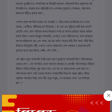
পাহাড়ে ঘুরেছিলেন, লামাইজম বা তিব্বতি মহাযান বৌদ্ধধর্ম নিয়ে প্রামাণ্য বই
লিখেছিলেন, বারবার মনে করিয়েছিলেন এলাকার পুরোনো লোকজন, গাছপালা,
জঙ্গলকে বাঁচিয়ে রাখার কথা।
পেশক থেকে পথ উঠে যাচ্ছে তো যাচ্ছেই। ওঠার সময় ডানদিকের ঢাল নেমে
যাচ্ছে। রংগীতে, বাঁদিকের ঢাল তিস্তায়। চা এবং দুধ পুড়িয়ে তৈরি করা ছোটো
ছোটো গোল গোল প্যাঁড়ার জন্য বিখ্যাত লগড় চা বাগান ছাড়িয়ে আরো খানিক
চড়াই উঠলে একলা নিঃঝুম লামাহাটা, যেখানে এখন পর্যটনের ঢল, ফলে রাস্তার
পাশের বাড়িগুলো বড় এবং পাকা, বড় বড় পাইন গাছের গুঁড়ি নীল সাদা, গুঁড়ি ঘিরে
বাঁধানো সিমেন্টের বেদী, এখানে ওখানে বাচ্চাদের খেলা করবার ও বড়োদের ছবি
তুলবার মতো রঙে স্লিপ, বেঞ্চি, এটা সেটা।
এই রঙিন নতুন লামাহাটা তৈরি হবার আগে পুরোনো লামাহাটা ছিল সত্যিকারের
মেঘের দেশ। ওই পথ দিয়ে যেতে আসতে কতবার যে দেখেছি পাইনগাছের গুঁড়িতে
গুঁড়িতে লতিয়ে উঠছে পুরু সাদা মেঘ, এত ঘন যে গাছের মাথা দেখা যায় না।
পাইনবনের পাশে সেই মেঘের বাগানে লম্বালম্বি টাঙানো আছে রঙিন বৌদ্ধ
প্রার্থনা পতাকার সারি, লাল নীল হলুদ সবুজ, সে পতাকায় লেখা 'ওম মণিপদ্মে
হুম'।"