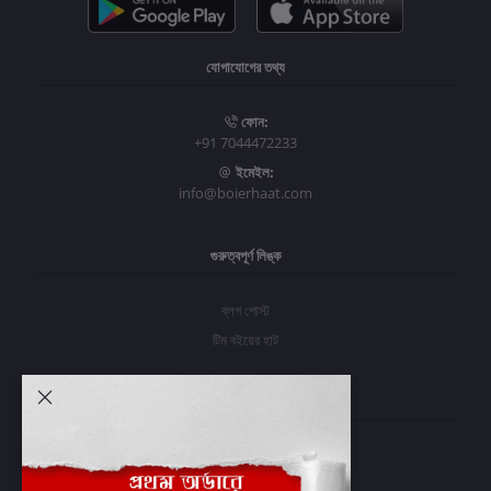
যোগাযোগের তথ্য
ফোন:
+91 7044472233
ইমেইল:
info@boierhaat.com
গুরুত্বপূর্ণ লিঙ্ক
ব্লগ পোস্ট
টিম বইয়ের হাট
আমার অ্যাকাউন্ট
প্রবেশ করুন
অর্ডার ইতিহাস