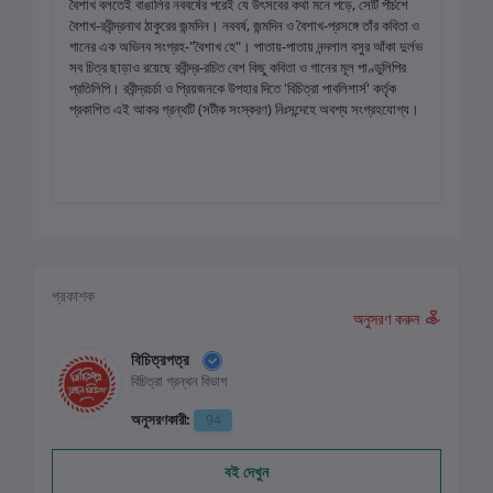
বৈশাখ বলতেই বাঙালির নববর্ষের পরেই যে উৎসবের কথা মনে পড়ে, সেটি পঁচিশে
বৈশাখ-রবীন্দ্রনাথ ঠাকুরের জন্মদিন। নববর্ষ, জন্মদিন ও বৈশাখ-প্রসঙ্গে তাঁর কবিতা ও
গানের এক অভিনব সংগ্রহ-"বৈশাখ হে"। পাতায়-পাতায় নন্দলাল বসুর আঁকা দুর্লভ
সব চিত্র ছাড়াও রয়েছে রবীন্দ্র-রচিত বেশ কিছু কবিতা ও গানের মূল পাণ্ডুলিপির
প্রতিলিপি। রবীন্দ্রচর্চা ও প্রিয়জনকে উপহার দিতে 'বিচিত্রা পাবলিশার্স' কর্তৃক
প্রকাশিত এই আকর গ্রন্থটি (সটীক সংস্করণ) নিঃসন্দেহে অবশ্য সংগ্রহযোগ্য।
প্রকাশক
অনুসরণ করুন
বিচিত্রপত্র
বিচিত্রা গ্রন্থন বিভাগ
অনুসরণকারী:
94
বই দেখুন