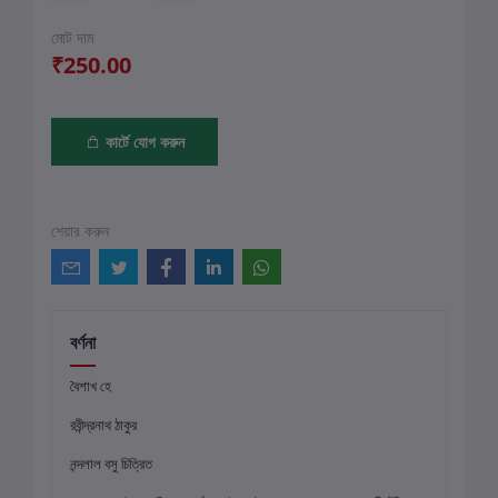
মোট দাম
₹250.00
কার্টে যোগ করুন
শেয়ার করুন
বর্ণনা
বৈশাখ হে
রবীন্দ্রনাথ ঠাকুর
নন্দলাল বসু চিত্রিত