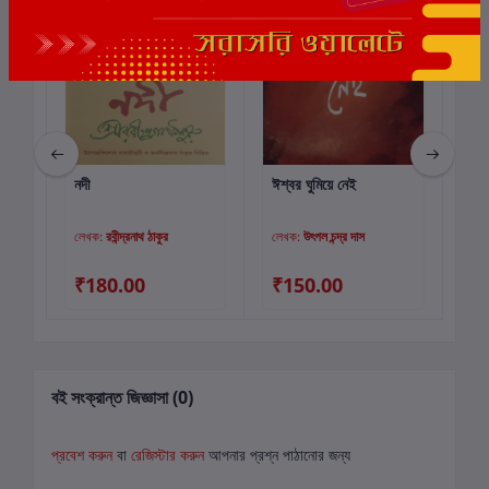
নদী
ঈশ্বর ঘুমিয়ে নেই
বিদ
কার্টে যোগ করুন
কার্টে যোগ করুন
লেখক:
রবীন্দ্রনাথ ঠাকুর
লেখক:
উৎপল চন্দ্র দাস
লে
₹180.00
₹150.00
₹
বই সংক্রান্ত জিজ্ঞাসা (0)
প্রবেশ করুন
বা
রেজিস্টার করুন
আপনার প্রশ্ন পাঠানোর জন্য