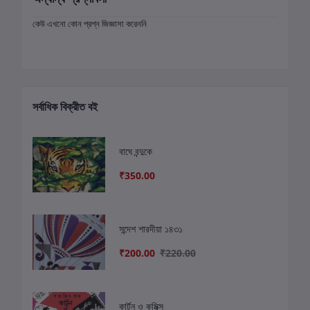
কেউ এখনো কোন প্রশ্ন জিজ্ঞাসা করেননি
সর্বাধিক বিক্রীত বই
বাঘে বন্দুকে
₹350.00
সন্দেশ শারদীয়া ১৪৩১
₹200.00
₹220.00
কার্টুন ও কমিক্স