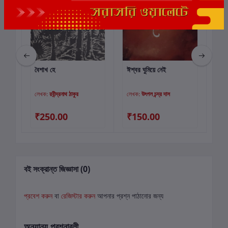
বৈশাখ হে
ঈশ্বর ঘুমিয়ে নেই
নদী
কার্টে যোগ করুন
কার্টে যোগ করুন
লেখক:
রবীন্দ্রনাথ ঠাকুর
লেখক:
উৎপল চন্দ্র দাস
লে
₹250.00
₹150.00
₹
বই সংক্রান্ত জিজ্ঞাসা (0)
প্রবেশ করুন
বা
রেজিস্টার করুন
আপনার প্রশ্ন পাঠানোর জন্য
অন্যান্য প্রশ্নাবলী