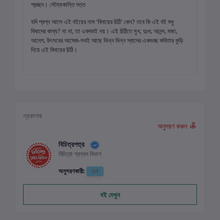
প্রচ্ছদ। সৌম্যকান্তি দত্ত
যদি প্রশ্ন আসে এই বইয়ের নাম 'বিদায়ের চিঠি' কেন? তবে কি এই বই শুধু
বিষাদের কাব্য? না না, তা একদমই নয়। এই চিঠিতে সুখ, দুঃখ, আনন্দ, মজা,
আবেগ, উৎসবের আমেজ-সবই আছে ভিন্ন ভিন্ন স্বাদের একগুচ্ছ কবিতার কুড়ি
নিয়ে এই বিদায়ের চিঠি।
প্রকাশক
অনুসরণ করুন
বিচিত্রপত্র
বিচিত্রা গ্রন্থন বিভাগ
অনুসরণকারী:
94
বই দেখুন