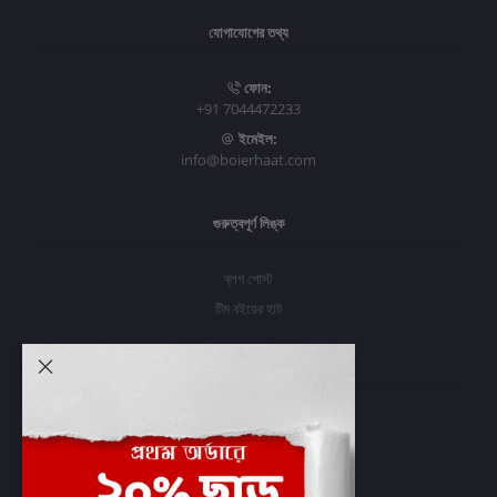
যোগাযোগের তথ্য
ফোন:
+91 7044472233
ইমেইল:
info@boierhaat.com
গুরুত্বপূর্ণ লিঙ্ক
ব্লগ পোস্ট
টিম বইয়ের হাট
আমার অ্যাকাউন্ট
প্রবেশ করুন
অর্ডার ইতিহাস
আমার ইচ্ছাগুলি