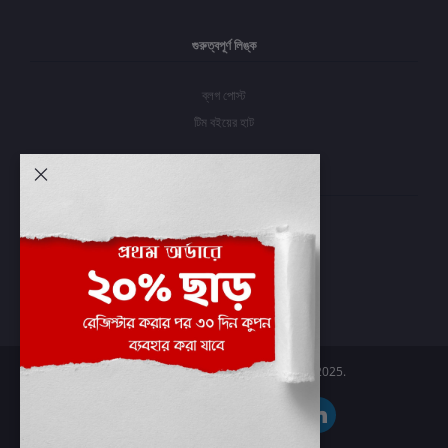
গুরুত্বপূর্ণ লিঙ্ক
ব্লগ পোস্ট
টিম বইয়ের হাট
আমার অ্যাকাউন্ট
প্রবেশ করুন
অর্ডার ইতিহাস
আমার ইচ্ছাগুলি
অর্ডার ট্র্যাকিং
Boier Haat™ | © All rights reserved 2025.