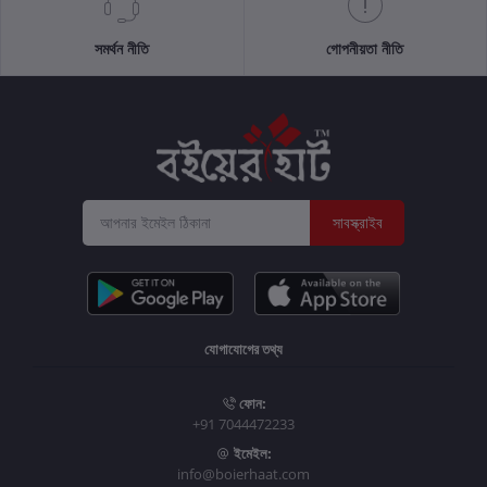
সমর্থন নীতি
গোপনীয়তা নীতি
সাবস্ক্রাইব
যোগাযোগের তথ্য
ফোন:
+91 7044472233
ইমেইল:
info@boierhaat.com