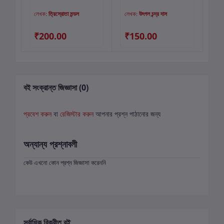
লেখক:
ত্রিস্রোতা মন্ডল
লেখক:
উৎপল চন্দ্র দাস
লে
₹200.00
₹150.00
₹
বই সংক্রান্ত জিজ্ঞাসা (0)
প্রবেশ করুন
বা
রেজিস্টার করুন
আপনার প্রশ্ন পাঠানোর জন্য
অন্যান্য প্রশ্নাবলী
কেউ এখনো কোন প্রশ্ন জিজ্ঞাসা করেননি
সর্বাধিক বিক্রীত বই