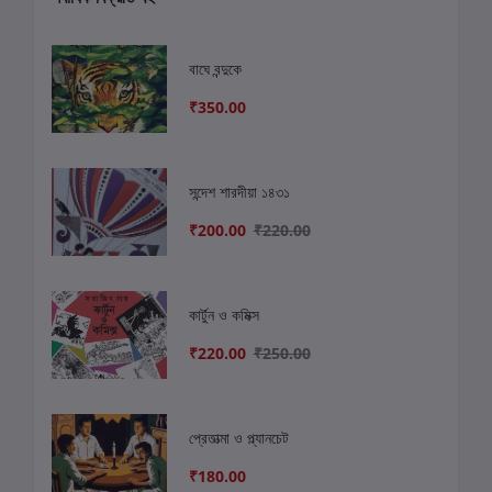
বাঘে বন্দুকে
₹350.00
সন্দেশ শারদীয়া ১৪৩১
₹200.00
₹220.00
কার্টুন ও কমিক্স
₹220.00
₹250.00
প্রেতাত্মা ও প্ল্যানচেট
₹180.00