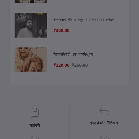
উপেন্দ্রকিশোর ও মসুয়া রায় পরিবারের গল্পসল্প
₹300.00
বিনোদবিহারী এবং রামকিঙ্কর
₹220.00
₹250.00
প্রত্যাবর্তন নীতিমালা
শর্তাবলী