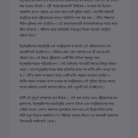
বলেন্দ্রনাথের বিবাহের উপহার হিসেবে একটিমাত্র দীর্ঘ কবিতায় গাঁথা এই বই উৎসর্গ
করা হয়েছে তাঁকেই। এটি 'বাল্যগ্রন্থাবলী' সিরিজের ২ সংখ্যক বই হিসেবে
প্রকাশিত হলেও প্রথমে এর সঙ্গে কোনো ছবি মুদ্রিত হয়নি। তবে দীর্ঘ কবিতাটি
আবৃত্তির জন্য রবীন্দ্রনাথের সযত্ন পাঠনির্দেশ লক্ষ করা যায়। 'নদী'র 'বিজ্ঞাপন'
শীর্ষক ভূমিকায় বলা হয়েছিল—'এই কাব্যগ্রন্থখানি বালকবালিকাদের পাঠের জন্য
রচিত হইয়াছে। পরীক্ষার দ্বারা জানিয়াছি ইহার ছন্দ শিশুরা সহজেই আবৃত্তি
করিতে পারে।'
উপেন্দ্রকিশোর রায়চৌধুরী এবং অবনীন্দ্রনাথ দু'জনেই এই কবিতার জন্য বেশ
কয়েকটি ছবি এঁকেছিলেন। কবিতার কোন কোন প্রসঙ্গে এবং কী ধরনের ছবি
আঁকতে হবে, এই বিষয়ে রবীন্দ্রনাথ একটি দীর্ঘ তালিকা প্রস্তুত করে
উপেন্দ্রকিশোরকে পাঠিয়েছিলেন। সেই তালিকায় পনেরোটি বিষয়ের বিস্তৃত বিবরণ
আছে। তবে উপেন্দ্রকিশোরের আঁকা ছবিগুলির মধ্যে সব ক'টির হদিশ পাওয়া যায়
না। 'নদী'র প্রথম সংস্করণে মাত্র একটি ছবিই প্রচ্ছদে ব্যবহৃত হয়েছিল।
বইটির প্রথম সংস্করণ ছাপা হওয়ার পর অবনীন্দ্রনাথ সেই মুদ্রিত বইয়ের পাতায়
পাতায় কবিতার ওপরেই কলমের আঁচড়ে মোট একুশটি ছবি এঁকেছিলেন।
বইটি এই মুহূর্তে দুষ্প্রাপ্য হয়ে উঠেছে। সেই কথা মাথায় রেখে, রবীন্দ্রনাথের শুভ
জন্মলগ্নে, উপেন্দ্রকিশোর রায়চৌধুরীর একশো যাটতম এবং অবনীন্দ্রনাথের সদ্য
পেরিয়ে যাওয়া একশো পঞ্চাশতম জন্মবর্ষকে স্মরণ করে এই চিত্রশোভিত দুর্লভ
বইটি নতুন উদ্যমে প্রকাশিত হ'ল 'বিচিত্রা গ্রন্থন বিভাগ'-এর আরেকটি প্রকাশনা
'কিংবদন্তী পাবলিশার্স' থেকে।