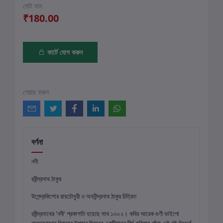
মোট দাম
₹180.00
কার্টে যোগ করুন
শেয়ার করুন
বর্ণনা
নদী
রবীন্দ্রনাথ ঠাকুর
উপেন্দ্রকিশোর রায়চৌধুরী ও অবনীন্দ্রনাথ ঠাকুর চিত্রিত
রবীন্দ্রনাথের 'নদী' প্রকাশতি হয়েছে মাথ ১৩০২। কবির আরেক গুণী ভাইপো