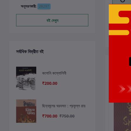
অনুসরণকারী:
28297
বই দেখুন
সর্বাধিক বিক্রীত বই
সংশ্লিষ্ট বই
কলোনি কল্লোলিনী
₹200.00
ছাড়
8%
ছাড়
8%
ছিন্নমূলের ঘরবসত : প্রফুল্ল রায়
₹700.00
₹750.00