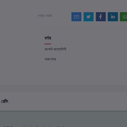
শেয়ার করুন
বর্ণনা
কলোনি কল্লোলিনী
অরুণোদয়
 রেটিং