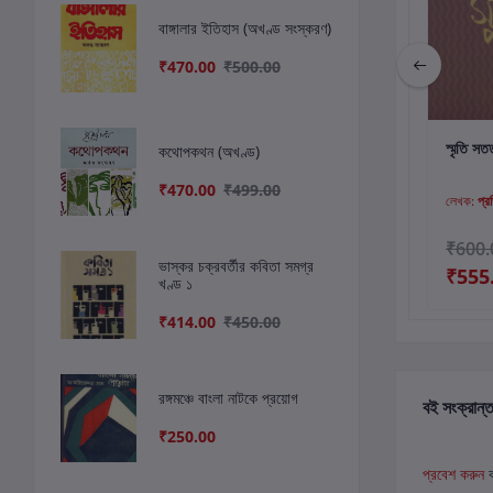
বাঙ্গালার ইতিহাস (অখণ্ড সংস্করণ)
₹470.00
₹500.00
কার্টে যোগ করুন
কার্টে যোগ করুন
কার
ভালো-বাসার বারান্দা ৪
রবিজীবন (১৩৩৩-১৩৩৪)
স্মৃতি স
কথোপকথন (অখণ্ড)
₹470.00
₹499.00
লেখক:
নবনীতা দেবসেন
লেখক:
বিজন ঘোষাল
লেখক:
প্র
₹300.00
₹600.00
₹600.
ভাস্কর চক্রবর্তীর কবিতা সমগ্র
₹555.00
₹555
খণ্ড ১
₹414.00
₹450.00
রঙ্গমঞ্চে বাংলা নাটকে প্রয়োগ
বই সংক্রান্ত
₹250.00
প্রবেশ করুন