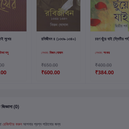
্টে যোগ করুন
কার্টে যোগ করুন
কার্টে যোগ করুন
ততই সুখের
রবিজীবন ৪ (১৩৩৯-১৩৪০)
চরণ ছুঁয়ে যাই (দ্বিতীয় পর্ব
তিভা বসু
লেখক:
বিজন ঘোষাল
লেখক:
শংকর
00
₹650.00
₹400.00
.00
₹600.00
₹384.00
 জিজ্ঞাসা (0)
বা
রেজিস্টার করুন
আপনার প্রশ্ন পাঠানোর জন্য