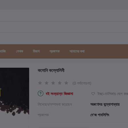
র্যাকিং
লেখক
বিভাগ
প্রকাশক
আমাদের কথা
কলোনি কল্লোলিনী
(0 পর্যালোচনা)
বই সংক্রান্ত জিজ্ঞাসা
ইচ্ছা-তালিকায় যোগ কর
লিখেছেন/সম্পাদনা করেছেন
অরুণোদয় বন্দ্যোপাধ্যায়
প্রকাশক
দে'জ পাবলিশিং