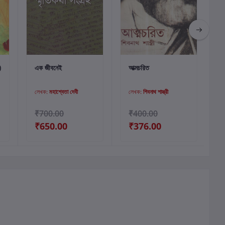
কার্টে যোগ করুন
কার্টে যোগ করুন
)
এক জীবনেই
আত্মচরিত
লেখক:
মহাশ্বেতা দেবী
লেখক:
শিবনাথ শাস্ত্রী
₹700.00
₹400.00
₹650.00
₹376.00