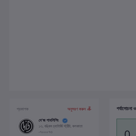
পর্যালোচনা ও
প্রকাশক
অনুসরণ করুন
দে'জ পাবলিশিং
১৩, বঙ্কিম চ্যাটার্জি স্ট্রীট, কলকাতা
0
-৭০০০৭৩