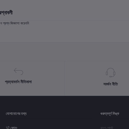
রশ্নাবলী
প্রশ্ন জিজ্ঞাসা করেননি
প্রত্যাবর্তন নীতিমালা
সমর্থন নীতি
যোগাযোগের তথ্য
গুরুত্বপূর্ণ লিঙ্ক
ফোন:
ব্লগ পোস্ট