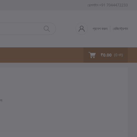
হেল্পলাইন
+91 7044472233
প্রবেশ করুন
রেজিস্ট্রেশান
₹0.00
(
0
বই)
ুন