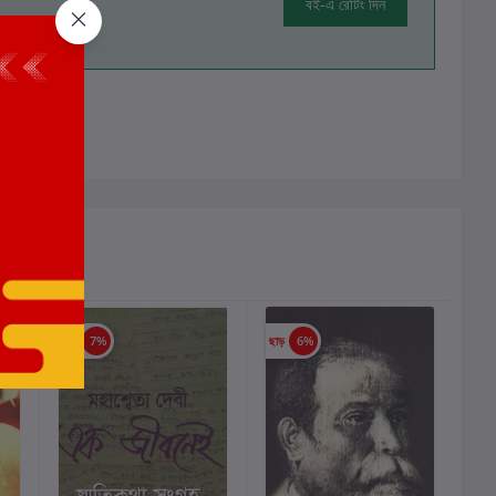
বই-এ রেটিং দিন
ালোচনা নেই
ছাড়
7%
ছাড়
6%
ছাড়